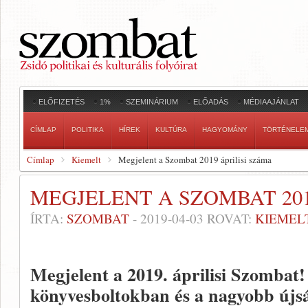
ELŐFIZETÉS
1%
SZEMINÁRIUM
ELŐADÁS
MÉDIAAJÁNLAT
CÍMLAP
POLITIKA
HÍREK
KULTÚRA
HAGYOMÁNY
TÖRTÉNELE
Címlap
Kiemelt
Megjelent a Szombat 2019 áprilisi száma
MEGJELENT A SZOMBAT 201
ÍRTA:
SZOMBAT
-
2019-04-03
ROVAT:
KIEMEL
Megjelent a 2019. áprilisi Szombat
könyvesboltokban és a nagyobb újs