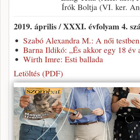
Írók Boltja (VI. ker. An
2019. április / XXXI. évfolyam 4. s
Szabó Alexandra M.: A női testben
Barna Ildikó: „És akkor egy 18 év a
Wirth Imre: Esti ballada
Letöltés (PDF)