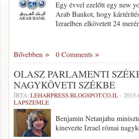
Egy évvel ezelőtt egy new yo
Arab Bankot, hogy kártérítés
Izraelben elkövetett 24 merén
Bővebben
0 Comments
OLASZ PARLAMENTI SZÉKB
NAGYKÖVETI SZÉKBE
ÍRTA:
LEHARPRESS.BLOGSPOT.CO.IL
-
2015-
LAPSZEMLE
Benjamin Netanjahu miniszte
kinevezte Izrael római nagy