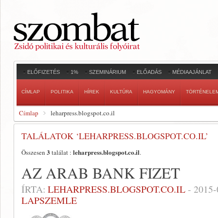
ELŐFIZETÉS
1%
SZEMINÁRIUM
ELŐADÁS
MÉDIAAJÁNLAT
CÍMLAP
POLITIKA
HÍREK
KULTÚRA
HAGYOMÁNY
TÖRTÉNELE
Címlap
leharpress.blogspot.co.il
TALÁLATOK ‘LEHARPRESS.BLOGSPOT.CO.IL’
3
leharpress.blogspot.co.il
Összesen
találat :
.
AZ ARAB BANK FIZET
ÍRTA:
LEHARPRESS.BLOGSPOT.CO.IL
-
2015-
LAPSZEMLE