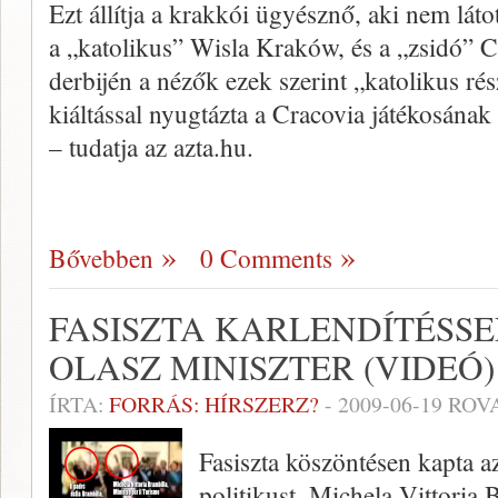
Ezt állítja a krakkói ügyésznő, aki nem látot
a „katolikus” Wisla Kraków, és a „zsidó” C
derbijén a nézők ezek szerint „katolikus r
kiáltással nyugtázta a Cracovia játékosának
– tudatja az azta.hu.
Bővebben
0 Comments
FASISZTA KARLENDÍTÉSS
OLASZ MINISZTER (VIDEÓ)
ÍRTA:
FORRÁS: HÍRSZERZ?
-
2009-06-19
ROVA
Fasiszta köszöntésen kapta a
politikust, Michela Vittoria 