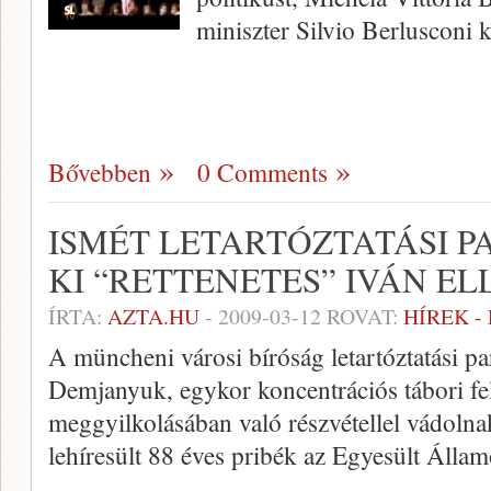
miniszter Silvio Berlusconi 
Bővebben
0 Comments
ISMÉT LETARTÓZTATÁSI 
KI “RETTENETES” IVÁN EL
ÍRTA:
AZTA.HU
-
2009-03-12
ROVAT:
HÍREK -
A müncheni városi bíróság letartóztatási pa
Demjanyuk, egykor koncentrációs tábori fel
meggyilkolásában való részvétellel vádolna
lehíresült 88 éves pribék az Egyesült Álla