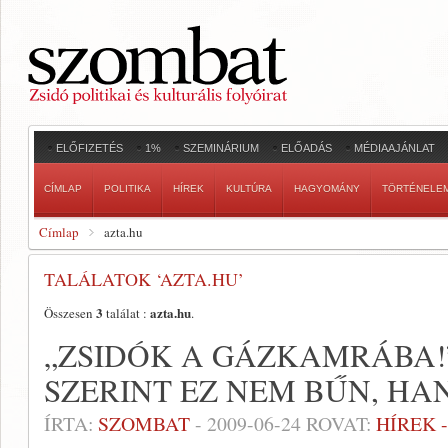
ELŐFIZETÉS
1%
SZEMINÁRIUM
ELŐADÁS
MÉDIAAJÁNLAT
CÍMLAP
POLITIKA
HÍREK
KULTÚRA
HAGYOMÁNY
TÖRTÉNELE
Címlap
azta.hu
TALÁLATOK ‘AZTA.HU’
3
azta.hu
Összesen
találat :
.
„ZSIDÓK A GÁZKAMRÁBA!”
SZERINT EZ NEM BŰN, HA
ÍRTA:
SZOMBAT
-
2009-06-24
ROVAT:
HÍREK 