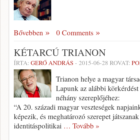
Bővebben
0 Comments
KÉTARCÚ TRIANON
ÍRTA:
GERŐ ANDRÁS
-
2015-06-28
ROVAT:
PO
Trianon helye a magyar társ
Lapunk az alábbi körkérdést i
néhány szereplőjéhez:
“A 20. századi magyar veszteségek napjaink 
képezik, és meghatározó szerepet játszanak
identitáspolitikai
… Tovább »