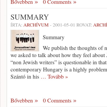
Bővebben
0 Comments
SUMMARY
ÍRTA:
ARCHÍVUM
-
2001-05-01
ROVAT:
ARCH
Summary
We publish the thoughts of 
we asked to talk about how they feel about J
“non Jewish writers” is questionable in that
contemporary Hungary is a highly problema
Szántó in his
… Tovább »
Bővebben
0 Comments