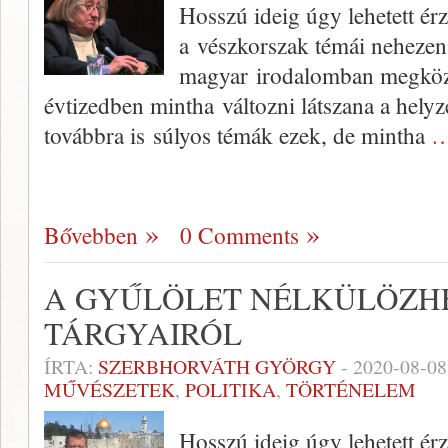
Hosszú ideig úgy lehetett ér
a vészkorszak témái nehezen
magyar irodalomban megköze
évtizedben mintha változni látszana a helyz
továbbra is súlyos témák ezek, de mintha
…
Bővebben
0 Comments
A GYŰLÖLET NÉLKÜLÖZH
TÁRGYAIRÓL
ÍRTA:
SZERBHORVÁTH GYÖRGY
-
2020-08-08
MŰVÉSZETEK
,
POLITIKA
,
TÖRTÉNELEM
Hosszú ideig úgy lehetett ér