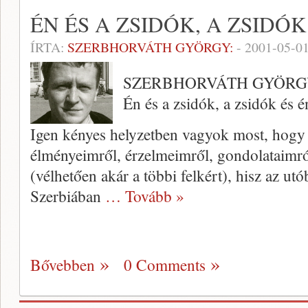
ÉN ÉS A ZSIDÓK, A ZSIDÓK
ÍRTA:
SZERBHORVÁTH GYÖRGY:
-
2001-05-0
SZERBHORVÁTH GYÖR
Én és a zsidók, a zsidók és é
Igen kényes helyzetben vagyok most, hogy 
élményeimről, érzelmeimről, gon­dolataimr
(vélhetően akár a többi felkért), hisz az ut
Szerbi­ában
… Tovább »
Bővebben
0 Comments