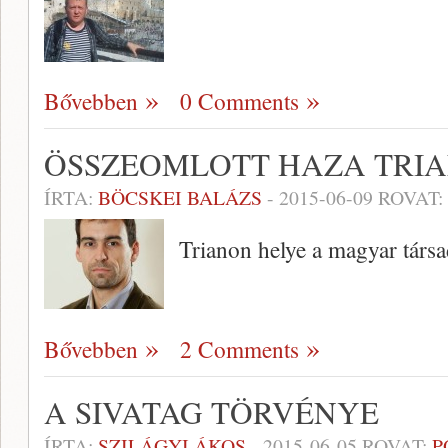
Bővebben
0 Comments
ÖSSZEOMLOTT HAZA TRI
ÍRTA:
BÖCSKEI BALÁZS
-
2015-06-09
ROVAT:
Trianon helye a magyar társ
Bővebben
2 Comments
A SIVATAG TÖRVÉNYE
ÍRTA:
SZILÁGYI ÁKOS
-
2015-06-05
ROVAT:
P