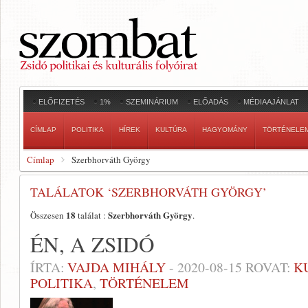
ELŐFIZETÉS
1%
SZEMINÁRIUM
ELŐADÁS
MÉDIAAJÁNLAT
CÍMLAP
POLITIKA
HÍREK
KULTÚRA
HAGYOMÁNY
TÖRTÉNELE
Címlap
Szerbhorváth György
TALÁLATOK ‘SZERBHORVÁTH GYÖRGY’
18
Szerbhorváth György
Összesen
találat :
.
ÉN, A ZSIDÓ
ÍRTA:
VAJDA MIHÁLY
-
2020-08-15
ROVAT:
K
POLITIKA
,
TÖRTÉNELEM