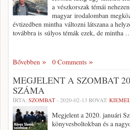
a vészkorszak témái nehezen
magyar irodalomban megköze
évtizedben mintha változni látszana a helyz
továbbra is súlyos témák ezek, de mintha
…
Bővebben
0 Comments
MEGJELENT A SZOMBAT 20
SZÁMA
ÍRTA:
SZOMBAT
-
2020-02-13
ROVAT:
KIEME
Megjelent a 2020. januári S
könyvesboltokban és a nagy