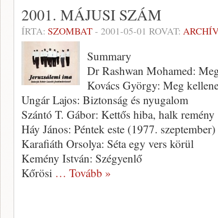
2001. MÁJUSI SZÁM
ÍRTA:
SZOMBAT
-
2001-05-01
ROVAT:
ARCHÍ
Summary
Dr Rashwan Mohamed: Meg
Kovács György: Meg kellene 
Ungár Lajos: Biztonság és nyugalom
Szántó T. Gábor: Kettős hiba, halk remény
Háy János: Péntek este (1977. szeptember)
Karafiáth Orsolya: Séta egy vers körül
Kemény István: Szégyenlő
Kőrösi
… Tovább »