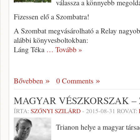
válassza a könnyebb megoldá
Fizessen elő a Szombatra!
A Szombat megvásárolható a Relay nagyobb 
alábbi könyvesboltokban:
Láng Téka
… Tovább »
Bővebben
0 Comments
MAGYAR VÉSZKORSZAK – 
ÍRTA:
SZŐNYI SZILÁRD
-
2015-08-31
ROVAT:
Trianon helye a magyar társ