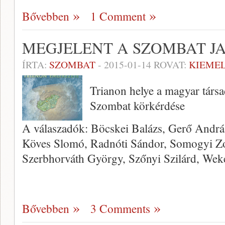
Bővebben
1 Comment
MEGJELENT A SZOMBAT J
ÍRTA:
SZOMBAT
-
2015-01-14
ROVAT:
KIEME
Trianon helye a magyar társ
Szombat körkérdése
A válaszadók: Böcskei Balázs, Gerő Andrá
Köves Slomó, Radnóti Sándor, Somogyi Zol
Szerbhorváth György, Szőnyi Szilárd, Weke
Bővebben
3 Comments