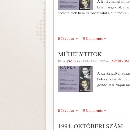
A fenti címmel filmh
kisebbségekről, a fa
szóló filmek bemutatósorozatát a budapesti
…
Bővebben
0 Comments
MŰHELYTITOK
ÍRTA:
(SZ.T.G.)
-
1994-12-01
ROVAT:
ARCHÍVUM
A szerkesztő a lapzár
kétszáz kéziratoldal,
gondolatai, vajon mi
Bővebben
0 Comments
1994. OKTÓBERI SZÁM