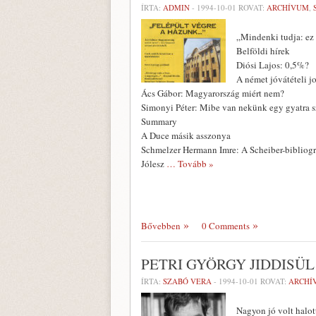
ÍRTA:
ADMIN
-
1994-10-01
ROVAT:
ARCHÍVUM
,
„Mindenki tudja: ez
Belföldi hírek
Diósi Lajos: 0,5%?
A német jóvátételi j
Ács Gábor: Magyarország miért nem?
Simonyi Péter: Mibe van nekünk egy gyatra s
Summary
A Duce másik asszonya
Schmelzer Hermann Imre: A Scheiber-bibliogr
Jólesz
… Tovább »
Bővebben
0 Comments
PETRI GYÖRGY JIDDISÜL
ÍRTA:
SZABÓ VERA
-
1994-10-01
ROVAT:
ARCHÍ
Nagyon jó volt halott