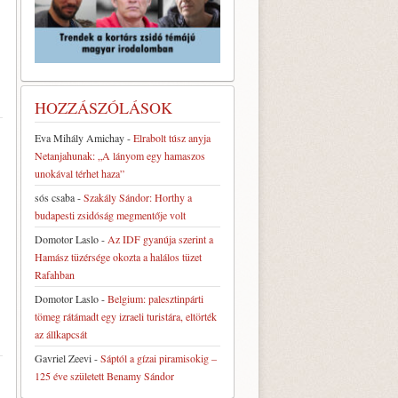
HOZZÁSZÓLÁSOK
Eva Mihály Amichay
-
Elrabolt túsz anyja
Netanjahunak: „A lányom egy hamaszos
unokával térhet haza”
sós csaba
-
Szakály Sándor: Horthy a
budapesti zsidóság megmentője volt
Domotor Laslo
-
Az IDF gyanúja szerint a
Hamász tüzérsége okozta a halálos tüzet
Rafahban
Domotor Laslo
-
Belgium: palesztinpárti
tömeg rátámadt egy izraeli turistára, eltörték
az állkapcsát
Gavriel Zeevi
-
Sáptól a gízai piramisokig –
125 éve született Benamy Sándor