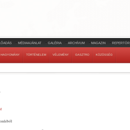
LŐADÁS
MÉDIAAJÁNLAT
GALÉRIA
ARCHÍVUM
MAGAZIN
REPERTÓR
HAGYOMÁNY
TÖRTÉNELEM
VÉLEMÉNY
GASZTRO
KÖZÖSSÉG
.
M
zemléből