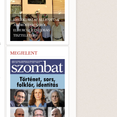
EMLÉKTÁBLÁT ÁLLÍTOTTAK
A KÖRÖSTARCSÁRÓL
ELHURCOLT ZSIDÓSÁG
TISZTELETÉRE
ő
MEGJELENT