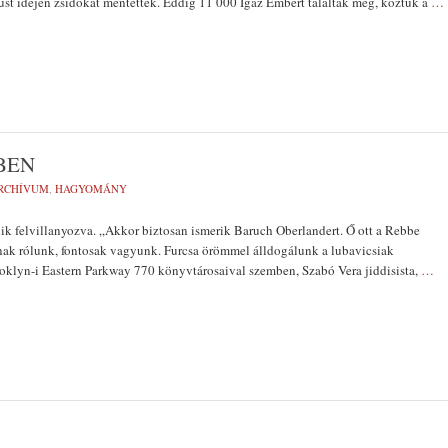
ust idején zsidókat mentettek. Eddig 11 000 Igaz Embert találtak meg, köztük a
…
BEN
RCHÍVUM
,
HAGYOMÁNY
ik felvillanyozva. „Akkor biztosan ismerik Baruch Oberlandert. Ő ott a Rebbe
dnak rólunk, fontosak vagyunk. Furcsa örömmel álldogálunk a lubavicsiak
ooklyn-i Eastern Parkway 770 könyvtárosaival szemben, Szabó Vera jiddisista,
…