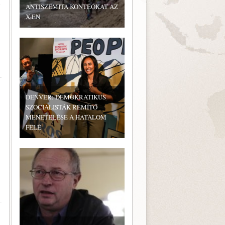
i
ANTISZEMITA KONTEÓKAT AZ
X-EN
DENVER: DEMOKRATIKUS
SZOCIALISTÁK RÉMÍTŐ
MENETELÉSE A HATALOM
FELÉ