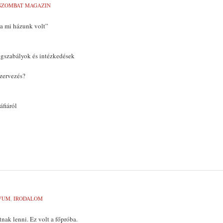
SZOMBAT MAGAZIN
 a mi házunk volt”
ogszabályok és intézkedések
zervezés?
áfiáról
VUM
,
IRODALOM
nak lenni. Ez volt a főpróba.