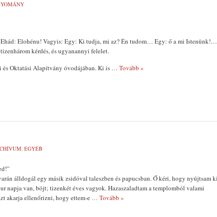
GYOMÁNY
hád: Elohénu! Vagyis: Egy: Ki tudja, mi az? Én tudom… Egy: ő a mi Istenünk!…
 tizenhárom kérdés, és ugyanannyi felelet.
 és Oktatási Alapítvány óvodájában. Ki is
… Tovább »
CHÍVUM
,
EGYÉB
ed!”
rán álldogál egy másik zsidóval taleszben és papucsban. Ő kéri, hogy nyújtsam k
ur napja van, böjt; tizenkét éves vagyok. Hazaszaladtam a templomból valami
azt akarja ellenőrizni, hogy ettem-e
… Tovább »