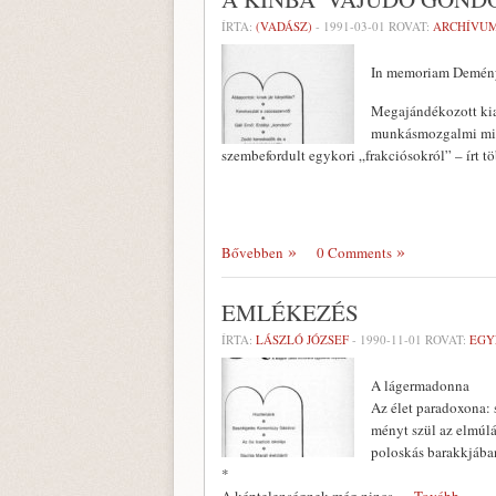
ÍRTA:
(VADÁSZ)
-
1991-03-01
ROVAT:
ARCHÍVU
In memoriam Demén
Megajándékozott kia
munkásmozgalmi militá
szembefordult egykori „frakciósokról” – írt t
Bővebben
0 Comments
EMLÉKEZÉS
ÍRTA:
LÁSZLÓ JÓZSEF
-
1990-11-01
ROVAT:
EGY
A lágermadonna
Az élet paradoxona: s
ményt szül az elmúlá
poloskás barakkjába
*