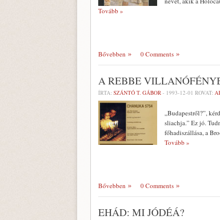
nevét, akik a Holoca
Tovább »
Bővebben
0 Comments
A REBBE VILLANÓFÉNY
ÍRTA:
SZÁNTÓ T. GÁBOR
-
1993-12-01
ROVAT:
A
„Budapestről?”, kérd
sliachja.” Ez jó. Tu
főhadiszállása, a Br
Tovább »
Bővebben
0 Comments
EHÁD: MI JÓDÉÁ?