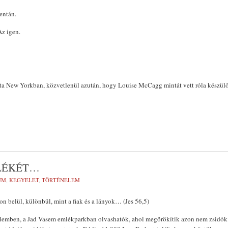
entán.
Az igen.
írta New Yorkban, közvetlenül azután, hogy Louise McCagg mintát vett róla készül
LÉKÉT…
UM
,
KEGYELET
,
TÖRTÉNELEM
on belül, különbül, mint a fiak és a lányok… (Jes 56,5)
sálemben, a Jad Vasem emlékparkban olvashatók, ahol megörökítik azon nem zsidók