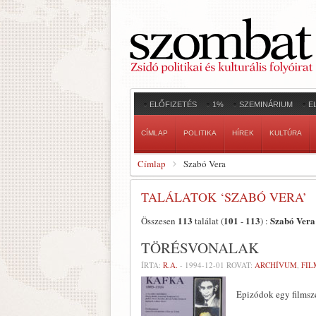
ELŐFIZETÉS
1%
SZEMINÁRIUM
E
CÍMLAP
POLITIKA
HÍREK
KULTÚRA
Címlap
Szabó Vera
TALÁLATOK ‘SZABÓ VERA’
113
101
113
Szabó Vera
Összesen
találat (
-
) :
TÖRÉSVONALAK
ÍRTA:
R.A.
-
1994-12-01
ROVAT:
ARCHÍVUM
,
FIL
Epizódok egy films