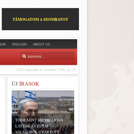
TÁMOGATOM A SZOMBATOT
IUM
ENGLISH
ABOUT US
2026. augusztus 8, szombat | 5786. Áv 25
ÚJ
ÍRÁSOK
TÖBB MINT 100 MILLIÓAN
LÁTTÁK A CEUTAI
VÁLSÁGBÓL GYÁRTOTT