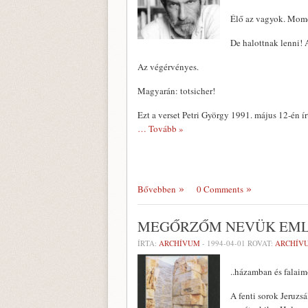
Élő az vagyok. Mom
De halottnak lenni! 
Az végérvényes.
Magyarán: totsicher!
Ezt a verset Petri György 1991. május 12-én 
… Tovább »
Bővebben
0 Comments
MEGŐRZŐM NEVÜK EM
ÍRTA:
ARCHÍVUM
-
1994-04-01
ROVAT:
ARCHÍV
..házamban és falaim
A fenti sorok Jeruz