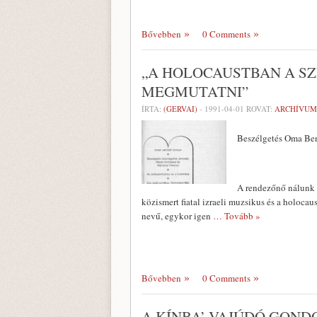
Bővebben
0 Comments
„A HOLOCAUSTBAN A S
MEGMUTATNI”
ÍRTA:
(GERVAI)
-
1991-04-01
ROVAT:
ARCHÍVUM
Beszélgetés Oma Be
A rendezőnő nálunk 
közismert fiatal izraeli muzsikus és a holocau
nevű, egykor igen
… Tovább »
Bővebben
0 Comments
A KÍNBA’ VAJÚDÓ GON