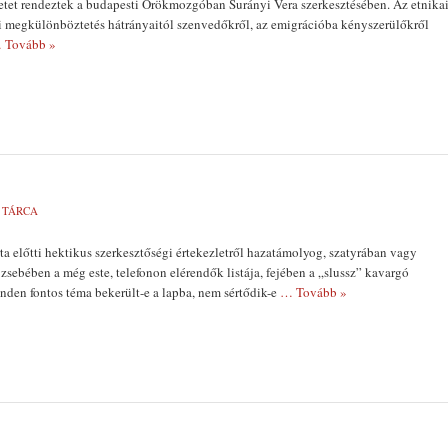
etet rendeztek a budapesti Örökmozgóban Surányi Vera szerkesztésében. Az etnika
ji megkülönböztetés hátrányaitól szenvedőkről, az emigrációba kényszerülőkről
 Tovább »
,
TÁRCA
ta előtti hek­tikus szerkesztőségi értekezletről hazatámolyog, szatyrában vagy
 zsebében a még este, telefonon elérendők listája, fe­jében a „slussz” kavargó
nden fontos téma bekerült-e a lapba, nem sértődik-e
… Tovább »