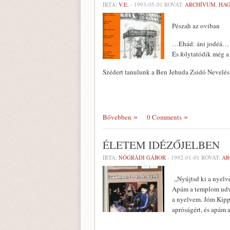
ÍRTA:
V.E.
-
1993-05-01
ROVAT:
ARCHÍVUM
,
HA
Pészah az oviban
…Ehád: áni jodéá… E
És folytatódik még a
Szédert tanulunk a Ben Jehuda Zsidó Nevelési
Bővebben
0 Comments
ÉLETEM IDÉZŐJELBEN
ÍRTA:
NÓGRÁDI GÁBOR
-
1992-01-01
ROVAT:
AR
„Nyújtsd ki a nyelv
Apám a templom udva
a nyelvem. Jóm Kipp
apróságért, és apám 