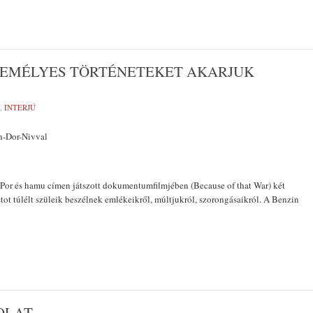
ZEMÉLYES TÖRTÉNETEKET AKARJUK
,
INTERJÚ
n-Dor-Nivval
Por és hamu címen játszott dokumentumfilmjében (Because of that War) két
stot túlélt szüleik beszélnek emlékeikről, múltjukról, szorongásaikról. A Benzin
DOLAT…