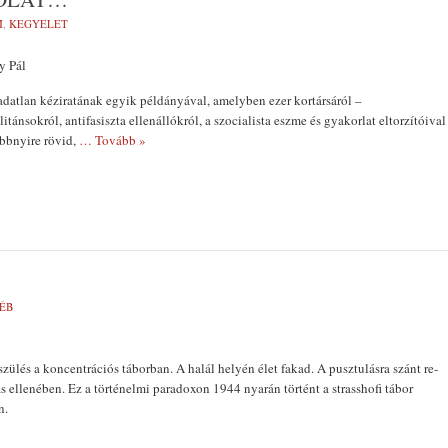
M
,
KEGYELET
y Pál
datlan kéziratának egyik példányával, amelyben ezer kortársáról –
nsokról, antifasiszta ellenállókról, a szocialista eszme és gyakorlat eltorzítóival
öbbnyire rövid,
… Tovább »
ÉB
zülés a kon­centrációs táborban. A halál helyén élet fakad. A pusztulásra szánt re­
s ellenében. Ez a történelmi paradoxon 1944 nyarán történt a strasshofi tábor
n.