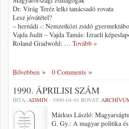
Magyarországi zsinagógák
Dr. Virág Teréz lelki tanácsadó rovata
Lesz jóvátétel?
– hernádi -: Nemzetközi zsidó gyermektáb
Vajda Judit – Vajda Tamás: Izraeli képesla
Roland Gradwohl:
… Tovább »
Bővebben
0 Comments
1990. ÁPRILISI SZÁM
ÍRTA:
ADMIN
-
1990-04-01
ROVAT:
ARCHÍVU
Márkus László: Magyarságtu
G. Gy.: A magyar politika és