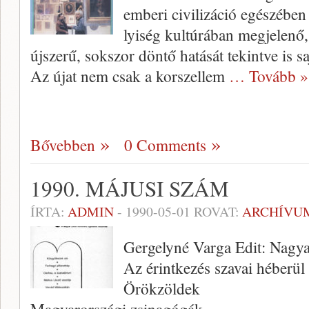
emberi civilizáció egészében 
lyiség kultúrában megjelenő,
újszerű, sokszor döntő hatását tekintve is s
Az újat nem csak a korszellem
… Tovább »
Bővebben
0 Comments
1990. MÁJUSI SZÁM
ÍRTA:
ADMIN
-
1990-05-01
ROVAT:
ARCHÍVU
Gergelyné Varga Edit: Nagya
Az érintkezés szavai héberül
Örökzöldek