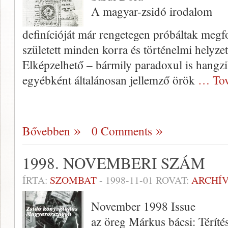
A magyar-zsidó irodalom
definícióját már rengetegen próbáltak meg
született minden korra és történelmi helyze
Elképzelhető – bármily paradoxul is hangzi
egyébként általánosan jel­lemző örök
… Tov
Bővebben
0 Comments
1998. NOVEMBERI SZÁM
ÍRTA:
SZOMBAT
-
1998-11-01
ROVAT:
ARCHÍ
November 1998 Issue
az öreg Márkus bácsi: Téríté