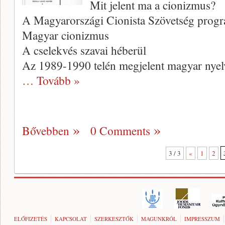
Mit jelent ma a cionizmus?
A Magyarországi Cionista Szövetség progr
Magyar cionizmus
A cselekvés szavai héberül
Az 1989-1990 telén megjelent magyar nyelv
… Tovább »
Bővebben
0 Comments
3 / 3
«
1
2
ELŐFIZETÉS
KAPCSOLAT
SZERKESZTŐK
MAGUNKRÓL
IMPRESSZUM