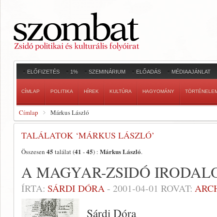
ELŐFIZETÉS
1%
SZEMINÁRIUM
ELŐADÁS
MÉDIAAJÁNLAT
CÍMLAP
POLITIKA
HÍREK
KULTÚRA
HAGYOMÁNY
TÖRTÉNELE
Címlap
Márkus László
TALÁLATOK ‘MÁRKUS LÁSZLÓ’
45
41
45
Márkus László
Összesen
találat (
-
) :
.
A MAGYAR-ZSIDÓ IRODAL
ÍRTA:
SÁRDI DÓRA
-
2001-04-01
ROVAT:
ARC
Sárdi Dóra