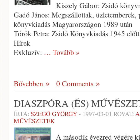
Kiszely Gábor: Zsidó könyvn
Gadó János: Megszállottak, üzletemberek, 
könyvkiadás Magyarországon 1989 után
Török Petra: Zsidó Könyvkiadás 1945 előtt
Hírek
Exkluzív:
… Tovább »
Bővebben
0 Comments
DIASZPÓRA (ÉS) MŰVÉSZE
ÍRTA:
SZEGŐ GYÖRGY
-
1997-03-01
ROVAT:
A
MŰVÉSZETEK
A második évezred végére kü