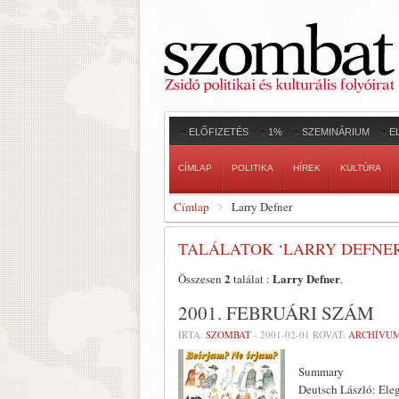
ELŐFIZETÉS
1%
SZEMINÁRIUM
E
CÍMLAP
POLITIKA
HÍREK
KULTÚRA
Címlap
Larry Defner
TALÁLATOK ‘LARRY DEFNE
2
Larry Defner
Összesen
találat :
.
2001. FEBRUÁRI SZÁM
ÍRTA:
SZOMBAT
-
2001-02-01
ROVAT:
ARCHÍVU
Summary
Deutsch László: Ele