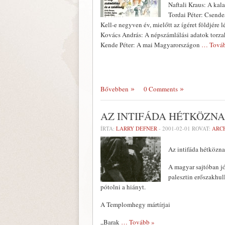
Naftali Kraus: A kal
Tordai Péter: Csende
Kell-e negyven év, mielőtt az ígéret földjére 
Kovács András: A népszámlálási adatok torza
Kende Péter: A mai Magyarországon
… Továb
Bővebben
0 Comments
AZ INTIFÁDA HÉTKÖZNA
ÍRTA:
LARRY DEFNER
-
2001-02-01
ROVAT:
ARC
Az intifáda hétközna
A magyar sajtóban jó
palesztin erőszakhul
pótolni a hiányt.
A Templomhegy mártírjai
„Barak
… Tovább »