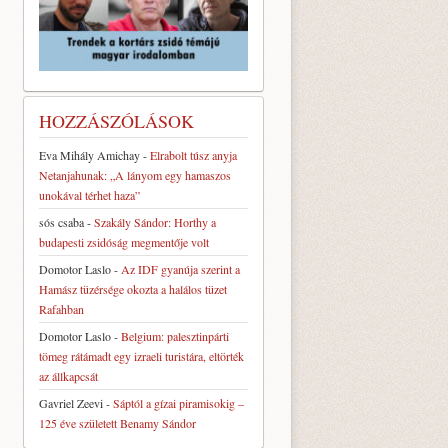
HOZZÁSZÓLÁSOK
Eva Mihály Amichay
-
Elrabolt túsz anyja
Netanjahunak: „A lányom egy hamaszos
unokával térhet haza”
sós csaba
-
Szakály Sándor: Horthy a
budapesti zsidóság megmentője volt
Domotor Laslo
-
Az IDF gyanúja szerint a
Hamász tüzérsége okozta a halálos tüzet
Rafahban
Domotor Laslo
-
Belgium: palesztinpárti
tömeg rátámadt egy izraeli turistára, eltörték
az állkapcsát
Gavriel Zeevi
-
Sáptól a gízai piramisokig –
125 éve született Benamy Sándor