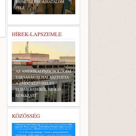
MENETELÉSE A HATALOM
FELÉ
HÍREK-LAPSZEMLE
AZ AMERIKAI PSZICHOLÓGIAI
TÁRSASÁG ELHALASZTOTTA
A ZSIDÓ KÉPVISELET
ELISMERÉSÉRŐL SZÓLÓ
SZAVAZÁST
KÖZÖSSÉG