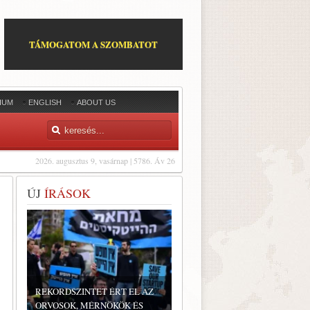
TÁMOGATOM A SZOMBATOT
IUM
ENGLISH
ABOUT US
2026. augusztus 9, vasárnap | 5786. Áv 26
ÚJ
ÍRÁSOK
REKORDSZINTET ÉRT EL AZ
ORVOSOK, MÉRNÖKÖK ÉS