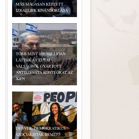
MÁS MAGASAN KÉPZETT
IZRAELIEK KIVÁNDORLÁSA
TÖBB MINT 100 MILLIÓAN
LÁTTÁK A CEUTAI
VÁLSÁGBÓL GYÁRTOTT
ANTISZEMITA KONTEÓKAT AZ
X-EN
DENVER: DEMOKRATIKUS
SZOCIALISTÁK RÉMÍTŐ