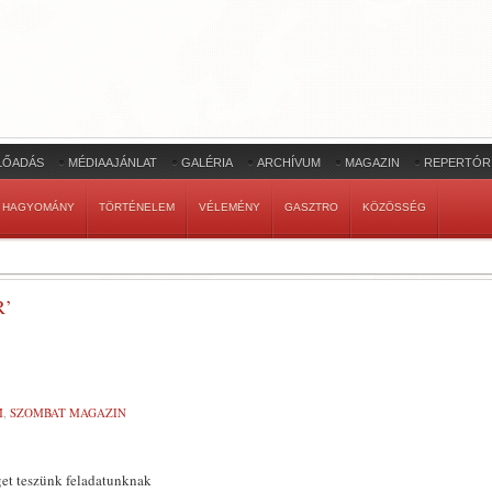
LŐADÁS
MÉDIAAJÁNLAT
GALÉRIA
ARCHÍVUM
MAGAZIN
REPERTÓR
HAGYOMÁNY
TÖRTÉNELEM
VÉLEMÉNY
GASZTRO
KÖZÖSSÉG
R’
M
,
SZOMBAT MAGAZIN
get teszünk feladatunknak