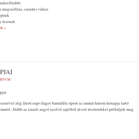
andor-főrabbi
s megszólítás, csendes válasz
lépünk
k lesznek
b »
PJAI
HÍVUM
pjai
szerével alig látott napvilágot bármi­féle riport az immár három hónapja tartó
lámról. Alább az izraeli angol nyelvű sajtóból átvett részletekkel próbáljuk meg