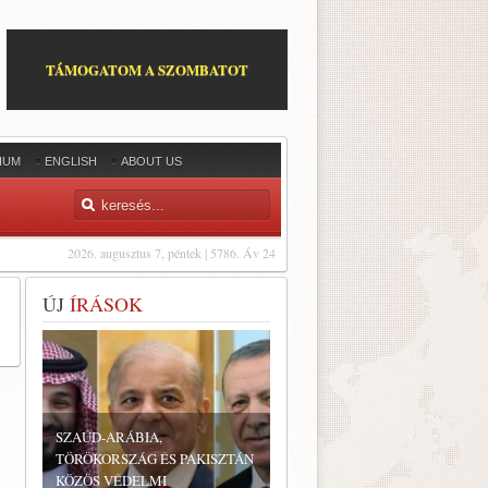
TÁMOGATOM A SZOMBATOT
IUM
ENGLISH
ABOUT US
2026. augusztus 7, péntek | 5786. Áv 24
ÚJ
ÍRÁSOK
SZAÚD-ARÁBIA,
TÖRÖKORSZÁG ÉS PAKISZTÁN
KÖZÖS VÉDELMI