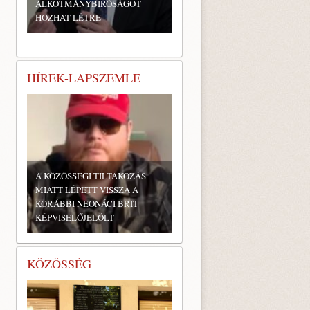
ALKOTMÁNYBÍRÓSÁGOT
HOZHAT LÉTRE
HÍREK-LAPSZEMLE
A KÖZÖSSÉGI TILTAKOZÁS
MIATT LÉPETT VISSZA A
KORÁBBI NEONÁCI BRIT
KÉPVISELŐJELÖLT
KÖZÖSSÉG