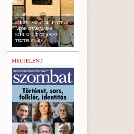
EMLÉKTÁBLÁT ÁLLÍTOTTAK
A KÖRÖSTARCSÁRÓL
ELHURCOLT ZSIDÓSÁG
TISZTELETÉRE
MEGJELENT