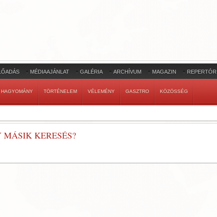
LŐADÁS
MÉDIAAJÁNLAT
GALÉRIA
ARCHÍVUM
MAGAZIN
REPERTÓR
HAGYOMÁNY
TÖRTÉNELEM
VÉLEMÉNY
GASZTRO
KÖZÖSSÉG
Y MÁSIK KERESÉS?