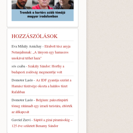
HOZZÁSZÓLÁSOK
Eva Mihály Amichay
-
Elrabolt túsz anyja
Netanjahunak: „A lányom egy hamaszos
unokával térhet haza”
sós csaba
-
Szakály Sándor: Horthy a
budapesti zsidóság megmentője volt
Domotor Laslo
-
Az IDF gyanúja szerint a
Hamász tüzérsége okozta a halálos tüzet
Rafahban
Domotor Laslo
-
Belgium: palesztinpárti
tömeg rátámadt egy izraeli turistára, eltörték
az állkapcsát
Gavriel Zeevi
-
Sáptól a gízai piramisokig –
125 éve született Benamy Sándor