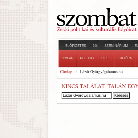
ELŐFIZETÉS
1%
SZEMINÁRIUM
E
CÍMLAP
POLITIKA
HÍREK
KULTÚRA
Címlap
Lázár György/galamus.hu
NINCS TALÁLAT. TALÁN EG
Keresés: