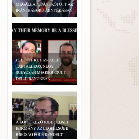
MEGÁLLAPODÁST KÖTÖTT AZ
IRÁNI HÁBORÚ ÁRNYÉKÁBAN
ELESETT KÉT IZRAELI
TARTALÉKOS, NÉGY
SÚLYOSAN MEGSEBESÜLT
DÉL-LIBANONBAN
A KÖVETKEZŐ JOBBOLDALI
KORMÁNY AZ LEGFELSŐBB
BÍRÓSÁG FÖLÉ RENDELT