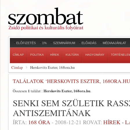
ELŐFIZETÉS
1%
SZEMINÁRIUM
ELŐADÁS
MÉDIAAJÁNLAT
CÍMLAP
POLITIKA
HÍREK
KULTÚRA
HAGYOMÁNY
TÖRTÉNELE
Címlap
Herskovits Eszter, 168ora.hu
TALÁLATOK ‘HERSKOVITS ESZTER, 168ORA.HU
1
Herskovits Eszter, 168ora.hu
Összesen
találat :
.
SENKI SEM SZÜLETIK RAS
ANTISZEMITÁNAK
ÍRTA:
168 ÓRA
-
2008-12-21
ROVAT:
HÍREK - 