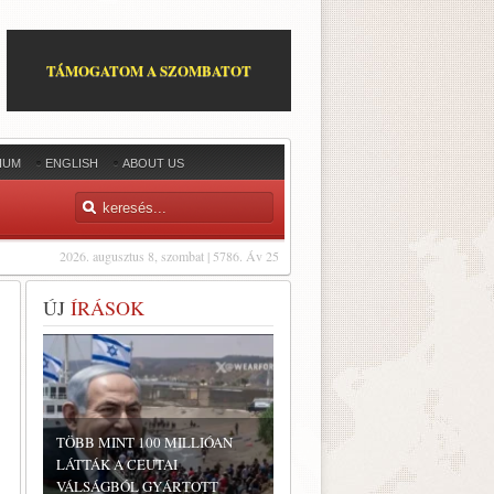
TÁMOGATOM A SZOMBATOT
IUM
ENGLISH
ABOUT US
2026. augusztus 8, szombat | 5786. Áv 25
ÚJ
ÍRÁSOK
TÖBB MINT 100 MILLIÓAN
LÁTTÁK A CEUTAI
VÁLSÁGBÓL GYÁRTOTT