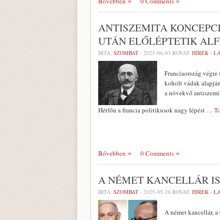
Bővebben
0 Comments
ANTISZEMITA KONCEPCI
UTÁN ELŐLÉPTETIK AL
ÍRTA:
SZOMBAT
-
2025-06-03
ROVAT:
HÍREK - 
Franciaország végre 
koholt vádak alapján
a növekvő antiszemi
Hétfőn a francia politikusok nagy lépést
… To
Bővebben
0 Comments
A NÉMET KANCELLÁR IS
ÍRTA:
SZOMBAT
-
2025-05-26
ROVAT:
HÍREK - 
A német kancellár, a