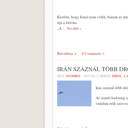
Közölte, hogy Izrael nem velük, hanem az iráni
írja a 444.hu.
„A
… Tovább »
Bővebben
0 Comments
IRÁN SZÁZNÁL TÖBB DR
ÍRTA:
SZOMBAT
-
2025-06-13
ROVAT:
HÍREK - 
Irán száznál több dró
Az izraeli hadsereg a
védelmi erők szóvivő