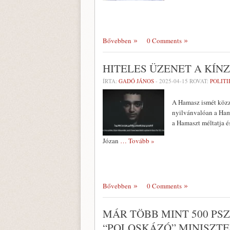
Bővebben
0 Comments
HITELES ÜZENET A KÍ
ÍRTA:
GADÓ JÁNOS
-
2025-04-15
ROVAT:
POLITI
A Hamasz ismét közz
nyilvánvalóan a Ham
a Hamaszt méltatja és
Józan
… Tovább »
Bővebben
0 Comments
MÁR TÖBB MINT 500 PS
“POLOSKÁZÓ” MINISZTE