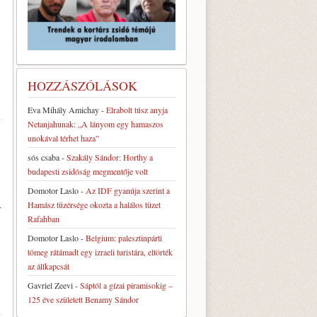
HOZZÁSZÓLÁSOK
Eva Mihály Amichay
-
Elrabolt túsz anyja
Netanjahunak: „A lányom egy hamaszos
unokával térhet haza”
sós csaba
-
Szakály Sándor: Horthy a
budapesti zsidóság megmentője volt
Domotor Laslo
-
Az IDF gyanúja szerint a
Hamász tüzérsége okozta a halálos tüzet
r
Rafahban
Domotor Laslo
-
Belgium: palesztinpárti
tömeg rátámadt egy izraeli turistára, eltörték
az állkapcsát
Gavriel Zeevi
-
Sáptól a gízai piramisokig –
125 éve született Benamy Sándor