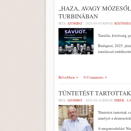
„HAZA, AVAGY MÓZESŐL 
TURBINÁBAN
ÍRTA:
SZOMBAT
-
2025-05-05
ROVAT:
KÖZÖSSÉG
Tanulás, közösség, p
Budapest, 2025. júni
tanulással emlékezün
Bővebben
0 Comments
TÜNTETÉST TARTOTTAK
ÍRTA:
SZOMBAT
-
2025-04-16
ROVAT:
HÍREK - 
Tüntetést tartottak
amelyet a demonstrál
A megmozdulást Nied