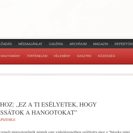
LŐADÁS
MÉDIAAJÁNLAT
GALÉRIA
ARCHÍVUM
MAGAZIN
REPERTÓR
HAGYOMÁNY
TÖRTÉNELEM
VÉLEMÉNY
GASZTRO
KÖZÖSSÉG
OZ: „EZ A TI ESÉLYETEK, HOGY
ASSÁTOK A HANGOTOKAT”
LAPSZEMLE
zraeli miniszterelnök péntek este videóüzenetben szólította meg a “büszke iráni