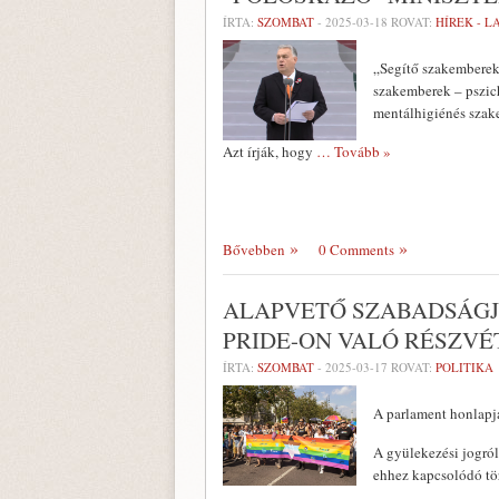
ÍRTA:
SZOMBAT
-
2025-03-18
ROVAT:
HÍREK - 
„Segítő szakemberek 
szakemberek – pszich
mentálhigiénés szak
Azt írják, hogy
… Tovább »
Bővebben
0 Comments
ALAPVETŐ SZABADSÁGJ
PRIDE-ON VALÓ RÉSZV
ÍRTA:
SZOMBAT
-
2025-03-17
ROVAT:
POLITIKA
A parlament honlapjá
A gyülekezési jogró
ehhez kapcsolódó tö