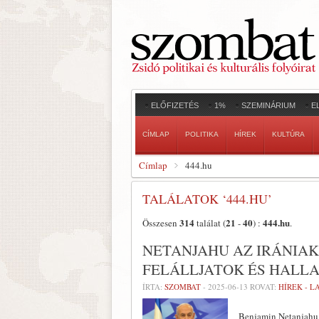
ELŐFIZETÉS
1%
SZEMINÁRIUM
E
CÍMLAP
POLITIKA
HÍREK
KULTÚRA
Címlap
444.hu
TALÁLATOK ‘444.HU’
314
21
40
444.hu
Összesen
találat (
-
) :
.
NETANJAHU AZ IRÁNIAKH
FELÁLLJATOK ÉS HALL
ÍRTA:
SZOMBAT
-
2025-06-13
ROVAT:
HÍREK - 
Benjamin Netanjahu i