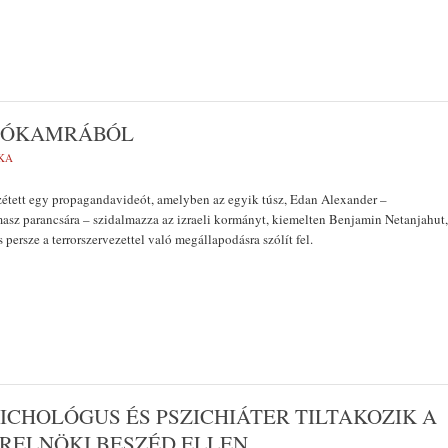
NZÓKAMRÁBÓL
KA
étett egy propagandavideót, amelyben az egyik túsz, Edan Alexander –
asz parancsára – szidalmazza az izraeli kormányt, kiemelten Benjamin Netanjahut,
 persze a terrorszervezettel való megállapodásra szólít fel.
ZICHOLÓGUS ÉS PSZICHIÁTER TILTAKOZIK A
RELNÖKI BESZÉD ELLEN