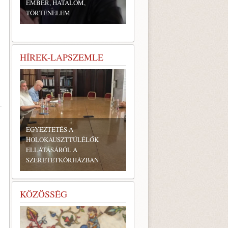
EMBER, HATALOM,
TÖRTÉNELEM
HÍREK-LAPSZEMLE
EGYEZTETÉS A
HOLOKAUSZTTÚLÉLŐK
ELLÁTÁSÁRÓL A
SZERETETKÓRHÁZBAN
KÖZÖSSÉG