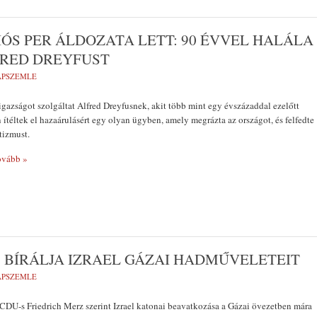
ÓS PER ÁLDOZATA LETT: 90 ÉVVEL HALÁLA
FRED DREYFUST
LAPSZEMLE
igazságot szolgáltat Alfred Dreyfusnek, akit több mint egy évszázaddal ezelőtt
 ítéltek el hazaárulásért egy olyan ügyben, amely megrázta az országot, és felfedte
tizmust.
vább »
 BÍRÁLJA IZRAEL GÁZAI HADMŰVELETEIT
LAPSZEMLE
 CDU-s Friedrich Merz szerint Izrael katonai beavatkozása a Gázai övezetben mára