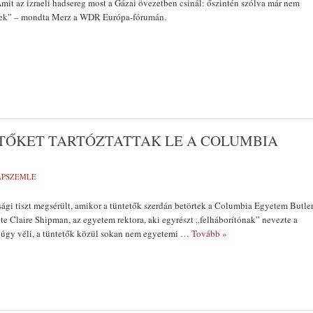
Amit az izraeli hadsereg most a Gázai övezetben csinál: őszintén szólva már nem
nnek” – mondta Merz a WDR Európa-fórumán.
ETŐKET TARTÓZTATTAK LE A COLUMBIA
LAPSZEMLE
ági tiszt megsérült, amikor a tüntetők szerdán betörtek a Columbia Egyetem Butle
e Claire Shipman, az egyetem rektora, aki egyrészt „felháborítónak” nevezte a
t úgy véli, a tüntetők közül sokan nem egyetemi
… Tovább »