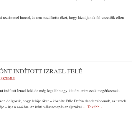
 rezsimmel harcol, és arra buzdította őket, hogy lázadjanak fel vezetőik ellen –
ÓNT INDÍTOTT IZRAEL FELÉ
LAPSZEMLE
nt indított Izrael felé, de még legalább egy-két óra, mire ezek megérkeznek.
zon dolgozik, hogy lelője őket – közölte Effie Defrin dandártábornok, az izraeli
je – írja a 444.hu. Az iráni válaszcsapás az éjszakai
… Tovább »