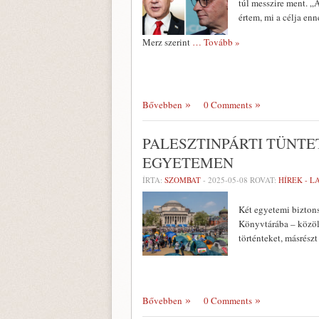
túl messzire ment. „
értem, mi a célja e
Merz szerint
… Tovább »
Bővebben
0 Comments
PALESZTINPÁRTI TÜNT
EGYETEMEN
ÍRTA:
SZOMBAT
-
2025-05-08
ROVAT:
HÍREK - 
Két egyetemi biztons
Könyvtárába – közölt
történteket, másrész
Bővebben
0 Comments