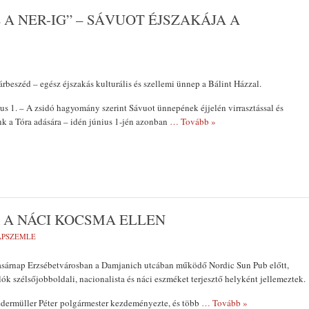
A NER-IG” – SÁVUOT ÉJSZAKÁJA A
árbeszéd – egész éjszakás kulturális és szellemi ünnep a Bálint Házzal.
us 1. – A zsidó hagyomány szerint Sávuot ünnepének éjjelén virrasztással és
k a Tóra adására – idén június 1-jén azonban
… Tovább »
 A NÁCI KOCSMA ELLEN
LAPSZEMLE
 vasárnap Erzsébetvárosban a Damjanich utcában működő Nordic Sun Pub előtt,
ók szélsőjobboldali, nacionalista és náci eszméket terjesztő helyként jellemeztek.
ermüller Péter polgármester kezdeményezte, és több
… Tovább »