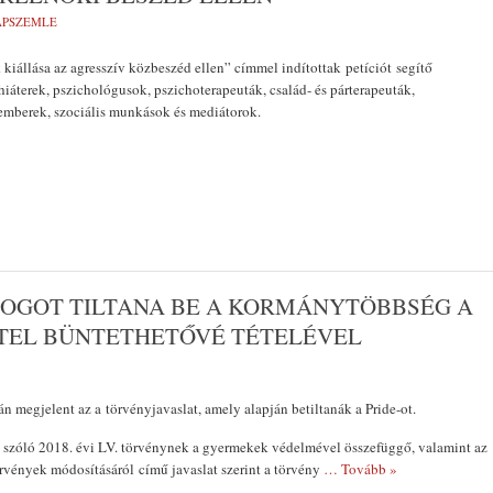
LAPSZEMLE
kiállása az agresszív közbeszéd ellen” címmel indítottak petíciót segítő
iáterek, pszichológusok, pszichoterapeuták, család- és párterapeuták,
emberek, szociális munkások és mediátorok.
OGOT TILTANA BE A KORMÁNYTÖBBSÉG A
ÉTEL BÜNTETHETŐVÉ TÉTELÉVEL
n megjelent az a törvényjavaslat, amely alapján betiltanák a Pride-ot.
l szóló 2018. évi LV. törvénynek a gyermekek védelmével összefüggő, valamint az
rvények módosításáról című javaslat szerint a törvény
… Tovább »