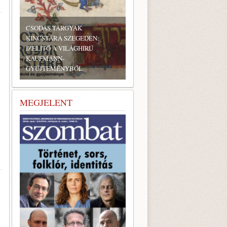
CSODÁS TÁRGYAK
KINCSTÁRA SZEGEDEN:
ÍZELÍTŐ A VILÁGHÍRŰ
KAUFMANN-
GYŰJTEMÉNYBŐL
MEGJELENT