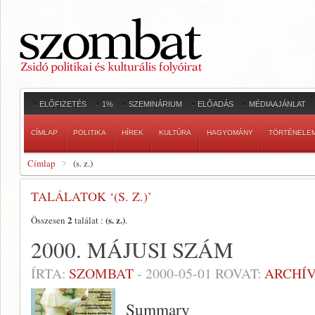
ELŐFIZETÉS
1%
SZEMINÁRIUM
ELŐADÁS
MÉDIAAJÁNLAT
CÍMLAP
POLITIKA
HÍREK
KULTÚRA
HAGYOMÁNY
TÖRTÉNELE
Címlap
(s. z.)
TALÁLATOK ‘(S. Z.)’
2
(s. z.)
Összesen
találat :
.
2000. MÁJUSI SZÁM
ÍRTA:
SZOMBAT
-
2000-05-01
ROVAT:
ARCHÍ
Summary