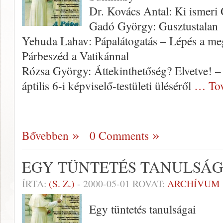
Dr. Kovács Antal: Ki ismeri 
Gadó György: Gusztustalan
Yehuda Lahav: Pápalátogatás – Lépés a me
Párbeszéd a Vatikánnal
Rózsa György: Áttekinthetőség? Elvetve!
áptilis 6-i képviselő-testületi üléséről
… Tov
Bővebben
0 Comments
EGY TÜNTETÉS TANULSÁGAI
ÍRTA:
(S. Z.)
-
2000-05-01
ROVAT:
ARCHÍVUM
Egy tüntetés tanulságai