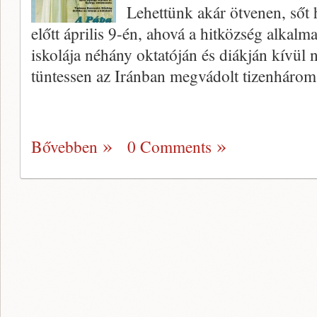
Lehettünk akár ötvenen, sőt h
előtt április 9-én, ahová a hitközség alkalm
iskolája néhány oktatóján és diákján kívül 
tüntessen az Iránban meg­vádolt tizenháro
Bővebben
0 Comments