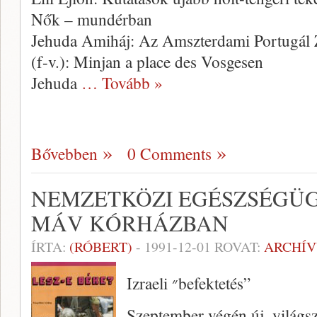
Nők – mundérban
Jehuda Amiháj: Az Amszterdami Portugál 
(f-v.): Minjan a place des Vosgesen
Jehuda
… Tovább »
Bővebben
0 Comments
NEMZETKÖZI EGÉSZSÉGÜG
MÁV KÓRHÁZBAN
ÍRTA:
(RÓBERT)
-
1991-12-01
ROVAT:
ARCHÍ
Izraeli ״befektetés”
Szeptember végén új, világs