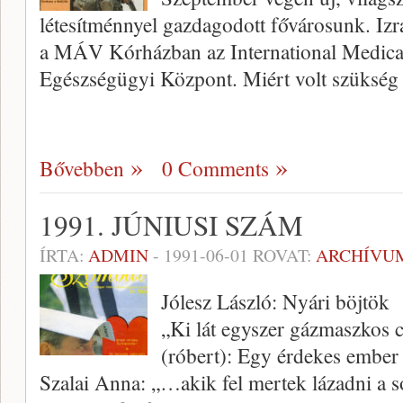
létesítménnyel gazdagodott fővárosunk. Izra
a MÁV Kórházban az International Medical
Egészségügyi Központ. Miért volt szükség 
Bővebben
0 Comments
1991. JÚNIUSI SZÁM
ÍRTA:
ADMIN
-
1991-06-01
ROVAT:
ARCHÍVU
Jólesz László: Nyári böjtök
„Ki lát egyszer gázmaszkos
(róbert): Egy érdekes ember
Szalai Anna: „…akik fel mertek lázadni a s