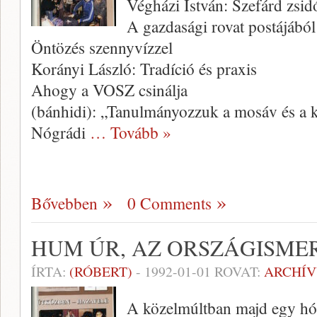
Végházi István: Szefárd zsi
A gazdasági rovat postájából
Öntözés szennyvízzel
Korányi László: Tradíció és praxis
Ahogy a VOSZ csinálja
(bánhidi): „Tanulmányozzuk a mosáv és a 
Nógrádi
… Tovább »
Bővebben
0 Comments
HUM ÚR, AZ ORSZÁGISME
ÍRTA:
(RÓBERT)
-
1992-01-01
ROVAT:
ARCHÍ
A közelmúltban majd egy hón