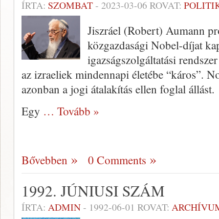
ÍRTA:
SZOMBAT
-
2023-03-06
ROVAT:
POLITI
Jiszráel (Robert) Aumann pr
közgazdasági Nobel-díjat kap
igazságszolgáltatási rendsze
az izraeliek mindennapi életébe “káros”. N
azonban a jogi átalakítás ellen foglal állást.
Egy
… Tovább »
Bővebben
0 Comments
1992. JÚNIUSI SZÁM
ÍRTA:
ADMIN
-
1992-06-01
ROVAT:
ARCHÍVU