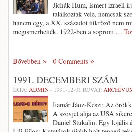
Jichák Hum, ismert izraeli í
találkoztak vele, nem­csak sz
hanem egy, a XX. századot tükröző nem min
megismerhették. 1922-ben a soproni
… To
Bővebben
0 Comments
1991. DECEMBERI SZÁM
ÍRTA:
ADMIN
-
1991-12-01
ROVAT:
ARCHÍVU
Itamár Jáoz-Keszt: Az örökké
A szovjet alija az USA siker
Daniel Stukalin: Egy lojális 
Lili Ejlon: Kutatások újabb holt-tengeri tek