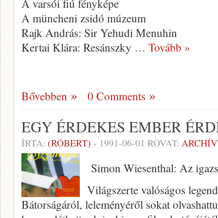
A varsói fiú fényképe
A müncheni zsidó múzeum
Rajk András: Sir Yehudi Menuhin
Kertai Klára: Resánszky
… Tovább »
Bővebben
0 Comments
EGY ÉRDEKES EMBER ÉR
ÍRTA:
(RÓBERT)
-
1991-06-01
ROVAT:
ARCHÍ
Simon Wiesenthal: Az iga
Világszerte valóságos legen
Bátorságáról, leleményéről sokat olvashatt