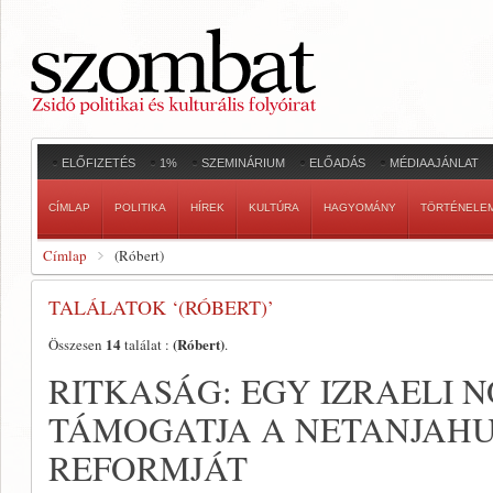
ELŐFIZETÉS
1%
SZEMINÁRIUM
ELŐADÁS
MÉDIAAJÁNLAT
CÍMLAP
POLITIKA
HÍREK
KULTÚRA
HAGYOMÁNY
TÖRTÉNELE
Címlap
(Róbert)
TALÁLATOK ‘(RÓBERT)’
14
(Róbert)
Összesen
találat :
.
RITKASÁG: EGY IZRAELI N
TÁMOGATJA A NETANJAH
REFORMJÁT