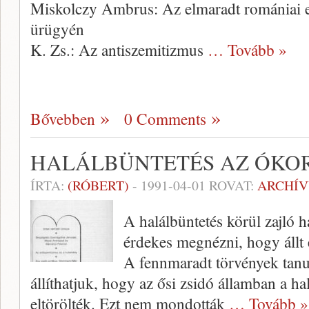
Miskolczy Ambrus: Az elmaradt romániai 
ürügyén
K. Zs.: Az antiszemitizmus
… Tovább »
Bővebben
0 Comments
HALÁLBÜNTETÉS AZ ÓKOR
ÍRTA:
(RÓBERT)
-
1991-04-01
ROVAT:
ARCHÍ
A halálbüntetés körül zajló h
érdekes megnézni, hogy állt 
A fennmaradt törvények tanu
állíthatjuk, hogy az ősi zsidó államban a h
eltörölték. Ezt nem mondották
… Tovább »