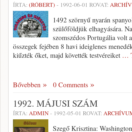
ÍRTA:
(RÓBERT)
-
1992-06-01
ROVAT:
ARCHÍ
1492 szörnyű nyarán spanyol
szü­lőföldjük elhagyására. N
szomszédos Portugá­lia volt a
összegek fejében 8 havi ideiglenes menedék
kiűzték őket, majd követték testvéreiket
… 
Bővebben
0 Comments
1992. MÁJUSI SZÁM
ÍRTA:
ADMIN
-
1992-05-01
ROVAT:
ARCHÍVU
Szegő Krisztina: Washingtoni