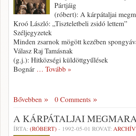
Pártjáig
(róbert): A kárpátaljai meg
Kroó László: „Tiszteletbeli zsidó lettem”
Széljegyzetek
Minden zsarnok mögött kezében spongyáva
Válasz Raj Tamásnak
(g.j.): Hitközségi küldöttgyűlések
Bognár
… Tovább »
Bővebben
0 Comments
A KÁRPÁTALJAI MEGMAR
ÍRTA:
(RÓBERT)
-
1992-05-01
ROVAT:
ARCHÍ