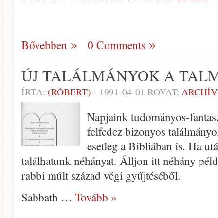
Bővebben
0 Comments
ÚJ TALÁLMÁNYOK A TAL
ÍRTA:
(RÓBERT)
-
1991-04-01
ROVAT:
ARCHÍ
Napjaink tudományos-fantas
felfedez bizonyos találmányo
esetleg a Bibliában is. Ha u
találhatunk néhányat. Álljon itt néhány pél
rabbi múlt század végi gyűjtéséből.
Sabbath
… Tovább »