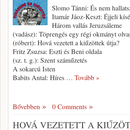
Slomo Tánni: És nem hallats
Itamár Jáoz-Keszt: Éjjeli kísé
Három vallás Jeruzsáleme
(vadász): Töprengés egy régi okmányt olva
(róbert): Hová vezetett a kiűzöttek útja?
Fritz Zsuzsa: Eszti és Beni oldala
(sz. t. g.): Szent száműzetés
A sokarcú Isten
Babits Antal: Híres
… Tovább »
Bővebben
0 Comments
HOVÁ VEZETETT A KIŰZÖT