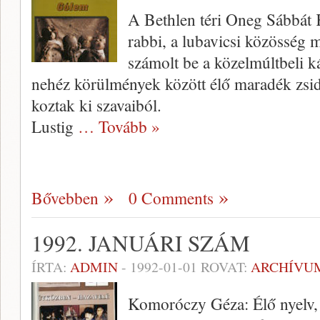
A Bethlen téri Oneg Sábbát
rabbi, a lubavicsi közösség 
számolt be a közelmúltbeli kár
nehéz körül­mények között élő maradék zsi­
koztak ki szavaiból.
Lustig
… Tovább »
Bővebben
0 Comments
1992. JANUÁRI SZÁM
ÍRTA:
ADMIN
-
1992-01-01
ROVAT:
ARCHÍVU
Komoróczy Géza: Élő nyelv, h