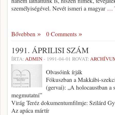
hanem láthattunk is, hiszen filmek, tévéjáté
személyiségével. Nevét ismeri a magyar
… 
Bővebben
0 Comments
1991. ÁPRILISI SZÁM
ÍRTA:
ADMIN
-
1991-04-01
ROVAT:
ARCHÍVU
Olvasóink írják
Fókuszban a Makkábi-szekc
(gervai): „A holocaustban a 
megmutatni”
Virág Teréz dokumentumfilmje: Szilárd G
Az apáca mártír