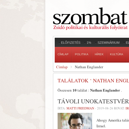
ELŐFIZETÉS
1%
SZEMINÁRIUM
E
CÍMLAP
POLITIKA
HÍREK
KULTÚRA
Címlap
Nathan Englander
TALÁLATOK ‘ NATHAN ENGL
10
Nathan Englander
Összesen
találat :
.
TÁVOLI UNOKATESTVÉ
ÍRTA:
MATTI FRIEDMAN
-
2019-08-26
ROVAT:
I
Ahogy Amerika talán 
Izrael.