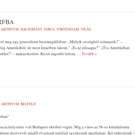
RFBA
:
ARCHÍVUM
,
HAGYOMÁNY
,
TÁRCA
,
TÖRTÉNELEM
,
VILÁG
tott meg egy jeruzsálemi buszmegállóban: „Melyik országból származik?” –
tileg Amerikából, de most Izraelben lakom.” „És az édesapja?” „Ő is Amerikában
szülei?” – makacskodott. Kicsit ingerült lettem,
… Tovább »
:
ARCHÍVUM
,
BELFÖLD
asban”
cia helyszíne volt Budapest október végén. Míg a város az 56-os forradalomra
árium résztvevői másfél évszázad rejtélyét igyekeztek megfejteni. Két tudósítónk –