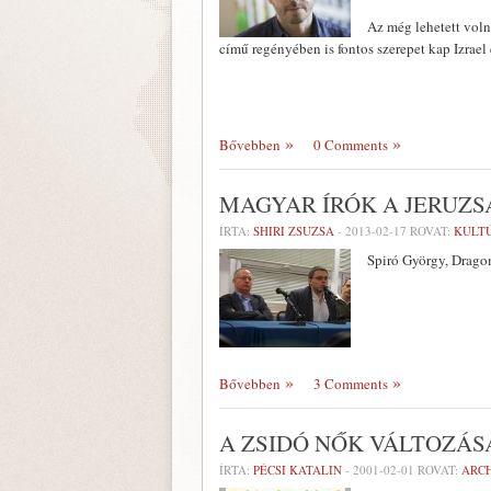
Az még lehetett vol
című regényében is fontos szerepet kap Izrael
Bővebben
0 Comments
MAGYAR ÍRÓK A JERUZ
ÍRTA:
SHIRI ZSUZSA
-
2013-02-17
ROVAT:
KULT
Spiró György, Drago
Bővebben
3 Comments
A ZSIDÓ NŐK VÁLTOZÁS
ÍRTA:
PÉCSI KATALIN
-
2001-02-01
ROVAT:
ARC