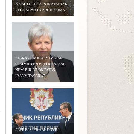
A NÁCI ÜLDÖZÉS IRATAINAK
LEGNAGYOBB ARCHÍVUMA
“TAKARÓ MIHÁLY IMMÁR
SEMMILYEN BEFOLYÁSSAL
NEM BÍR AZ OKTATÁS
IRÁNYÍTÁSÁRA”
SZERBIA IZRAEL EGYIK