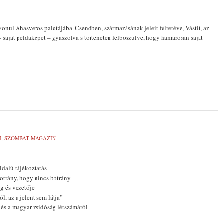
onul Ahasveros palotájába. Csendben, származásának jeleit félretéve, Vástit, az
– saját példaképét – gyászolva s történetén felbőszülve, hogy hamarosan saját
M
,
SZOMBAT MAGAZIN
dalú tájékoztatás
otrány, hogy nincs botrány
g és vezetője
l, az a jelent sem látja”
lés a magyar zsidóság létszámáról