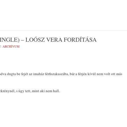
INGLE) – LOÓSZ VERA FORDÍTÁSA
T:
ARCHÍVUM
a dugta be fe­jét az imaház férfiszakaszába, bár a férjén kívül nem volt ott más
krénynél, s úgy tett, mint aki nem hall.