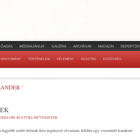
LŐADÁS
MÉDIAAJÁNLAT
GALÉRIA
ARCHÍVUM
MAGAZIN
REPERTÓR
HAGYOMÁNY
TÖRTÉNELEM
VÉLEMÉNY
GASZTRO
KÖZÖSSÉG
ANDER ’
REK
RODALOM
,
KULTÚRA-MŰVÉSZETEK
legjobb zsidó íróinak friss regényeit olvastam, feltűnt egy visszatérő karakter: