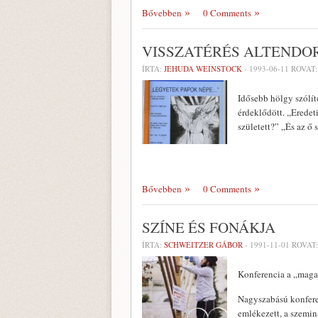
Bővebben
0 Comments
VISSZATÉRÉS ALTENDO
ÍRTA:
JEHUDA WEINSTOCK
-
1993-06-11
ROVAT
Idősebb hölgy szólí
érdeklődött. ,,Erede
született?” „És az ő 
Bővebben
0 Comments
SZÍNE ÉS FONÁKJA
ÍRTA:
SCHWEITZER GÁBOR
-
1991-11-01
ROVAT
Konferencia a „mag
Nagyszabású konferen
emlékezett, a szemin