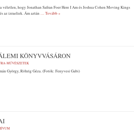
na véletlen, hogy Jonathan Safran Foer Here I Am és Joshua Cohen Moving Kings
 és az izraeliek. Ám aztán
… Tovább »
SÁLEMI KÖNYVVÁSÁRON
ÚRA-MŰVÉSZETEK
mán György, Röhrig Géza. (Fotók: Fenyvesi Gabi)
AI
HÍVUM