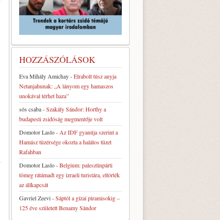
HOZZÁSZÓLÁSOK
Eva Mihály Amichay
-
Elrabolt túsz anyja
Netanjahunak: „A lányom egy hamaszos
unokával térhet haza”
sós csaba
-
Szakály Sándor: Horthy a
budapesti zsidóság megmentője volt
Domotor Laslo
-
Az IDF gyanúja szerint a
Hamász tüzérsége okozta a halálos tüzet
Rafahban
Domotor Laslo
-
Belgium: palesztinpárti
tömeg rátámadt egy izraeli turistára, eltörték
az állkapcsát
Gavriel Zeevi
-
Sáptól a gízai piramisokig –
125 éve született Benamy Sándor