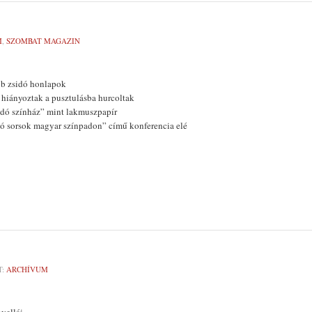
M
,
SZOMBAT MAGAZIN
b zsidó honlapok
hiányoztak a pusztulásba hurcoltak
idó színház” mint lakmuszpapír
ó sorsok magyar színpadon” című konferencia elé
T:
ARCHÍVUM