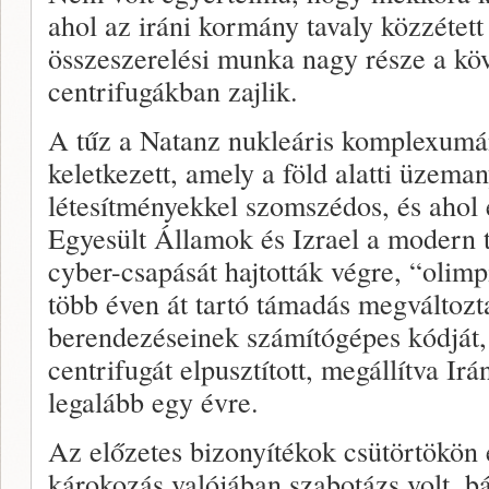
ahol az iráni kormány tavaly közzétett
összeszerelési munka nagy része a köv
centrifugákban zajlik.
A tűz a Natanz nukleáris komplexum
keletkezett, amely a föld alatti üzeman
létesítményekkel szomszédos, és ahol 
Egyesült Államok és Izrael a modern 
cyber-csapását hajtották végre, “olimp
több éven át tartó támadás megváltozta
berendezéseinek számítógépes kódját,
centrifugát elpusztított, megállítva Ir
legalább egy évre.
Az előzetes bizonyítékok csütörtökön 
károkozás valójában szabotázs volt, b