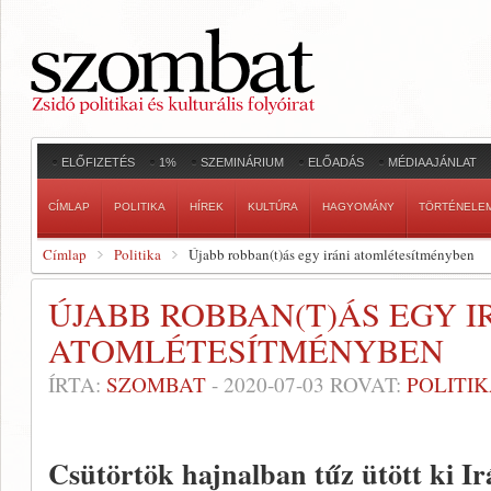
ELŐFIZETÉS
1%
SZEMINÁRIUM
ELŐADÁS
MÉDIAAJÁNLAT
CÍMLAP
POLITIKA
HÍREK
KULTÚRA
HAGYOMÁNY
TÖRTÉNELE
Címlap
Politika
Újabb robban(t)ás egy iráni atomlétesítményben
ÚJABB ROBBAN(T)ÁS EGY I
ATOMLÉTESÍTMÉNYBEN
ÍRTA:
SZOMBAT
-
2020-07-03
ROVAT:
POLITI
Csütörtök hajnalban tűz ütött ki Ir