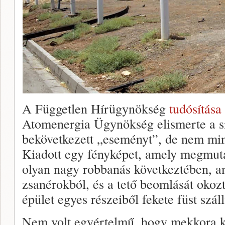
A Független Hírügynökség
tudósítása
Atomenergia Ügynökség elismerte a si
bekövetkezett „eseményt”, de nem min
Kiadott egy fényképet, amely megmutat
olyan nagy robbanás következtében, ame
zsanérokból, és a tető beomlását okoz
épület egyes részeiből fekete füst szállt
Nem volt egyértelmű, hogy mekkora ká