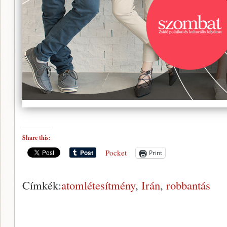
Share this:
Pocket
Print
Címkék:
atomlétesítmény
,
Irán
,
robbantás