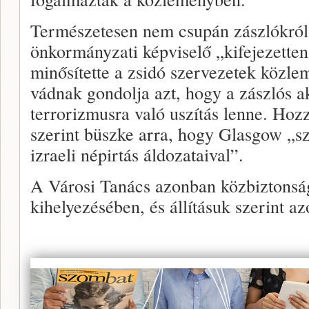
Természetesen nem csupán zászlókról 
önkormányzati képviselő „kifejezette
minősítette a zsidó szervezetek közlem
vádnak gondolja azt, hogy a zászlós a
terrorizmusra való uszítás lenne. Hoz
szerint büszke arra, hogy Glasgow „szo
izraeli népirtás áldozataival”.
A Városi Tanács azonban közbiztonság
kihelyezésében, és állításuk szerint azo