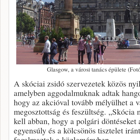
Glasgow, a városi tanács épülete (F
A skóciai zsidó szervezetek közös nyil
amelyben aggodalmuknak adtak hangot,
hogy az akcióval tovább mélyülhet a v
megosztottság és feszültség. „Skócia
kell abban, hogy a polgári döntéseket
egyensúly és a kölcsönös tisztelet iránt
fogalmaztak a közleményben.