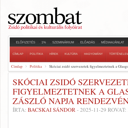
ELŐFIZETÉS
1%
SZEMINÁRIUM
ELŐADÁS
MÉDIAAJÁNLAT
CÍMLAP
POLITIKA
HÍREK
KULTÚRA
HAGYOMÁNY
TÖRTÉNELE
Címlap
Politika
Skóciai zsidó szervezetek figyelmeztetnek a Glasg
SKÓCIAI ZSIDÓ SZERVEZE
FIGYELMEZTETNEK A GLAS
ZÁSZLÓ NAPJA RENDEZVÉN
ÍRTA:
BACSKAI SÁNDOR
-
2025-11-29
ROVAT: