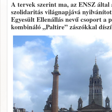
A tervek szerint ma, az ENSZ által 
szolidaritás világnapjává nyilváníto
Egyesült Ellenállás nevű csoport a p
kombináló „Paltire” zászókkal díszít