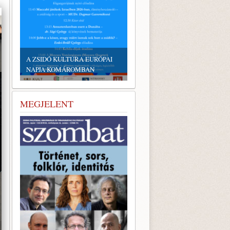
EMLÉKTÁBLÁT ÁLLÍTOTTA
A KÖRÖSTARCSÁRÓL
A ZSIDÓ KULTÚRA EURÓPAI
ELHURCOLT ZSIDÓSÁG
NAPJA KOMÁROMBAN
TISZTELETÉRE
MEGJELENT