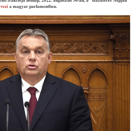
i frakciója holnap, 2022. augusztus 30-án, a “Hazatérés Napján”
rvezi
a magyar parlamentben.