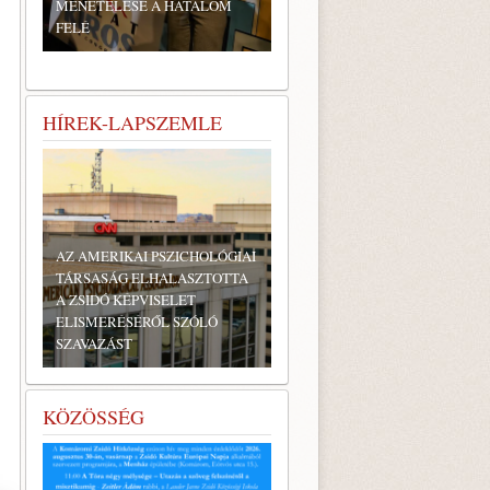
MENETELÉSE A HATALOM
FELÉ
HÍREK-LAPSZEMLE
AZ AMERIKAI PSZICHOLÓGIAI
TÁRSASÁG ELHALASZTOTTA
A ZSIDÓ KÉPVISELET
ELISMERÉSÉRŐL SZÓLÓ
SZAVAZÁST
KÖZÖSSÉG