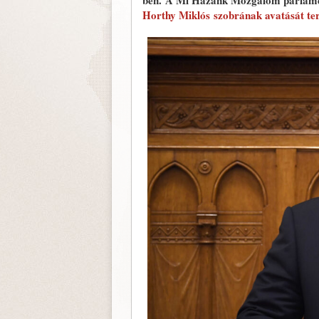
ben. A Mi Hazánk Mozgalom parlament
Horthy Miklós szobrának avatását te