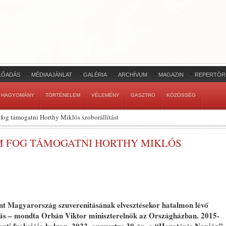
LŐADÁS
MÉDIAAJÁNLAT
GALÉRIA
ARCHÍVUM
MAGAZIN
REPERTÓR
HAGYOMÁNY
TÖRTÉNELEM
VÉLEMÉNY
GASZTRO
KÖZÖSSÉG
 fog támogatni Horthy Miklós szoborállítást
EM FOG TÁMOGATNI HORTHY MIKLÓS
t Magyarország szuverenitásának elvesztésekor hatalmon lévő
lítás – mondta Orbán Viktor miniszterelnök az Országházban. 2015-