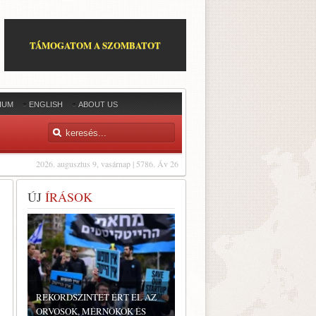
TÁMOGATOM A SZOMBATOT
IUM
ENGLISH
ABOUT US
2026. augusztus 9, vasárnap | 5786. Áv 26
ÚJ
ÍRÁSOK
REKORDSZINTET ÉRT EL AZ
ORVOSOK, MÉRNÖKÖK ÉS