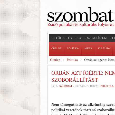
ELŐFIZETÉS
1%
SZEMINÁRIUM
E
CÍMLAP
POLITIKA
HÍREK
KULTÚRA
Címlap
Politika
Orbán azt ígérte: Nem
ORBÁN AZT ÍGÉRTE: N
SZOBORÁLLÍTÁST
ÍRTA:
SZOMBAT
-
2022-08-29
ROVAT:
POLITIKA
Nem támogatható az alkotmány szerin
politikai vezetőnek történő szoborál