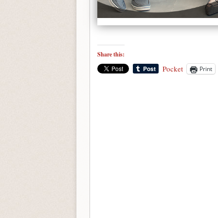
Share this:
Pocket
Print