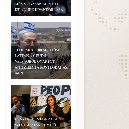
MÁS MAGASAN KÉPZETT
IZRAELIEK KIVÁNDORLÁSA
TÖBB MINT 100 MILLIÓAN
LÁTTÁK A CEUTAI
VÁLSÁGBÓL GYÁRTOTT
ANTISZEMITA KONTEÓKAT AZ
X-EN
DENVER: DEMOKRATIKUS
SZOCIALISTÁK RÉMÍTŐ