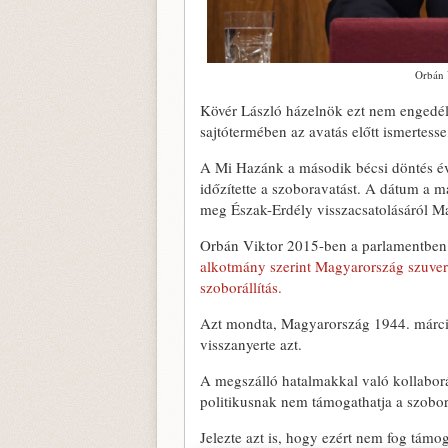
Orbán 
Kövér László házelnök ezt nem engedél
sajtótermében az avatás előtt ismertess
A Mi Hazánk a második bécsi döntés évf
időzítette a szoboravatást. A dátum a 
meg Észak-Erdély visszacsatolásáról M
Orbán Viktor 2015-ben a parlamentben 
alkotmány szerint Magyarország szuvere
szoborállítás.
Azt mondta, Magyarország 1944. március
visszanyerte azt.
A megszálló hatalmakkal való kollabor
politikusnak nem támogathatja a szoborá
Jelezte azt is, hogy ezért nem fog támo