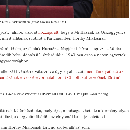
Viktor a Parlamentben (Fotó: Kovács Tamás / MTI)
yezte, ahhoz viszont
hozzájárult,
hogy a Mi Hazánk az Országgyűlés
e, miért állítanak szobrot a Parlamentben Horthy Miklósnak.
ordulójára, az általuk Hazatérés Napjának hívott augusztus 30-ára
második bécsi döntés 82. évfordulója, 1940-ben ezen a napon egyeztek
agyarországhoz.
ellenzéki kérdésre válaszolva úgy fogalmazott:
nem támogatható az
nitásának elvesztésekor hatalmon lévő politikai vezetőnek történő
 19-én elveszítette szuverenitását, 1990. május 2-án pedig
álásnak különböző oka, mélysége, minősége lehet, de a kormány olyan
llítást, aki együttműködött az elnyomókkal – jelentette ki.
gatni Horthy Miklósnak történő szoborállítást sem.