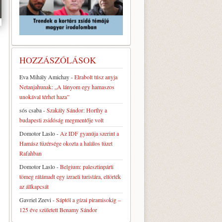
HOZZÁSZÓLÁSOK
Eva Mihály Amichay
-
Elrabolt túsz anyja
Netanjahunak: „A lányom egy hamaszos
unokával térhet haza”
sós csaba
-
Szakály Sándor: Horthy a
budapesti zsidóság megmentője volt
Domotor Laslo
-
Az IDF gyanúja szerint a
Hamász tüzérsége okozta a halálos tüzet
Rafahban
Domotor Laslo
-
Belgium: palesztinpárti
tömeg rátámadt egy izraeli turistára, eltörték
az állkapcsát
Gavriel Zeevi
-
Sáptól a gízai piramisokig –
125 éve született Benamy Sándor