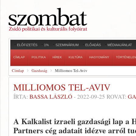
ELŐFIZETÉS
1%
SZEMINÁRIUM
ELŐADÁS
MÉDIAAJÁNLAT
CÍMLAP
POLITIKA
HÍREK
KULTÚRA
HAGYOMÁNY
TÖRTÉNELE
Címlap
Gazdaság
Milliomos Tel-Aviv
MILLIOMOS TEL-AVIV
ÍRTA:
BASSA LÁSZLÓ
-
2022-09-25
ROVAT:
GA
A Kalkalist izraeli gazdasági lap a 
Partners cég adatait idézve arról tu