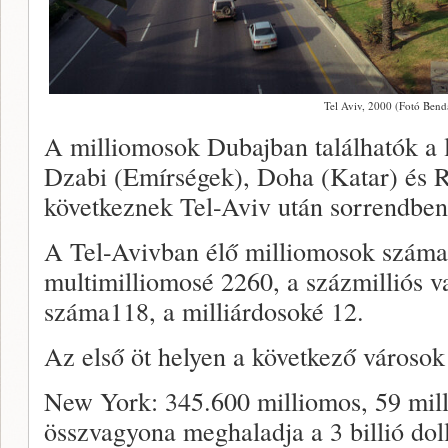
Tel Aviv, 2000 (Fotó Bend
A milliomosok Dubajban találhatók a
Dzabi (Emírségek), Doha (Katar) és R
következnek Tel-Aviv után sorrendben
A Tel-Avivban élő milliomosok száma
multimilliomosé 2260, a százmilliós 
száma118, a milliárdosoké 12.
Az első öt helyen a következő városok 
New York: 345.600 milliomos, 59 milli
összvagyona meghaladja a 3 billió doll