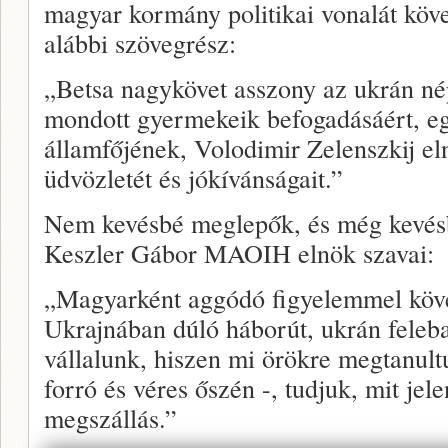
magyar kormány politikai vonalát kö
alábbi szövegrész:
„Betsa nagykövet asszony az ukrán né
mondott gyermekeik befogadásáért, e
államfőjének, Volodimir Zelenszkij e
üdvözletét és jókívánságait.”
Nem kevésbé meglepők, és még kevés
Keszler Gábor MAOIH elnök szavai:
„Magyarként aggódó figyelemmel köv
Ukrajnában dúló háborút, ukrán felebar
vállalunk, hiszen mi örökre megtanultu
forró és véres őszén -, tudjuk, mit jel
megszállás.”