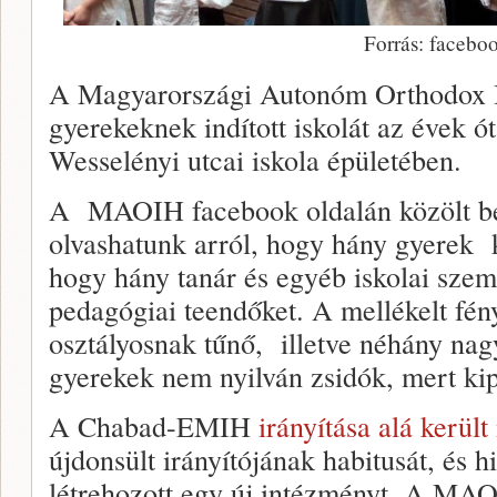
Forrás: facebo
A Magyarországi Autonóm Orthodox Iz
gyerekeknek indított iskolát az évek ót
Wesselényi utcai iskola épületében.
A MAOIH facebook oldalán közölt 
olvashatunk arról, hogy hány gyerek k
hogy hány tanár és egyéb iskolai szem
pedagógiai teendőket. A mellékelt fé
osztályosnak tűnő, illetve néhány nag
gyerekek nem nyilván zsidók, mert kip
A Chabad-EMIH
irányítása alá került
újdonsült irányítójának habitusát, és 
létrehozott egy új intézményt. A MAO