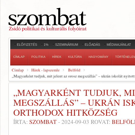
ELŐFIZETÉS
1%
SZEMINÁRIUM
ELŐADÁS
MÉDIAAJÁNLAT
CÍMLAP
POLITIKA
HÍREK
KULTÚRA
HAGYOMÁNY
TÖRTÉNELE
Címlap
Hírek - lapszemle
Belföld
„Magyarként tudjuk, mit jelent az orosz megszállás” – ukrán iskolát nyitot
„MAGYARKÉNT TUDJUK, MI
MEGSZÁLLÁS” – UKRÁN IS
ORTHODOX HITKÖZSÉG
ÍRTA:
SZOMBAT
-
2024-09-03
ROVAT:
BELFÖL