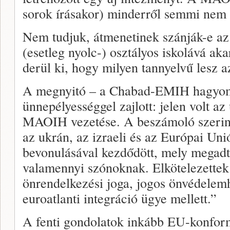
sorok írásakor) minderről semmi nem t
Nem tudjuk, átmenetinek szánják-e az 
(esetleg nyolc-) osztályos iskolává aka
derül ki, hogy milyen tannyelvű lesz az
A megnyitó – a Chabad-EMIH hagyom
ünnepélyességgel zajlott: jelen volt a
MAOIH vezetése. A beszámoló szerint
az ukrán, az izraeli és az Európai Un
bevonulásával kezdődött, mely megadt
valamennyi szónoknak. Elkötelezette
önrendelkezési joga, jogos önvédelemh
euroatlanti integráció ügye mellett.”
A fenti gondolatok inkább EU-konfor