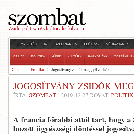
ELŐFIZETÉS
1%
SZEMINÁRIUM
ELŐADÁS
MÉDIAAJÁNLAT
CÍMLAP
POLITIKA
HÍREK
KULTÚRA
HAGYOMÁNY
TÖRTÉNELE
Címlap
Politika
Jogosítvány zsidók meggyilkolására?
JOGOSÍTVÁNY ZSIDÓK ME
ÍRTA:
SZOMBAT
-
2019-12-27
ROVAT:
POLITI
A francia főrabbi attól tart, hogy 
hozott ügyészségi döntéssel jogosítvá