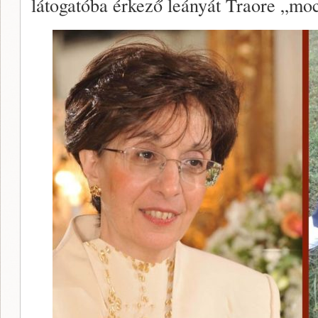
látogatóba érkező leányát Traore „mo