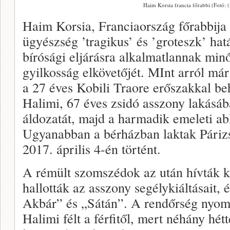
Haim Korsia francia főrabbi (Fotó:
Haim Korsia, Franciaország főrabbija é
ügyészség ’tragikus’ és ’groteszk’ hat
bírósági eljárásra alkalmatlannak minő
gyilkosság elkövetőjét. MInt arról m
a 27 éves Kobili Traore erőszakkal be
Halimi, 67 éves zsidó asszony lakásáb
áldozatát, majd a harmadik emeleti ab
Ugyanabban a bérházban laktak Párizs 
2017. április 4-én történt.
A rémült szomszédok az után hívták k
hallották az asszony segélykiáltásait, 
Akbár” és „Sátán”. A rendőrség nyomo
Halimi félt a férfitől, mert néhány hé