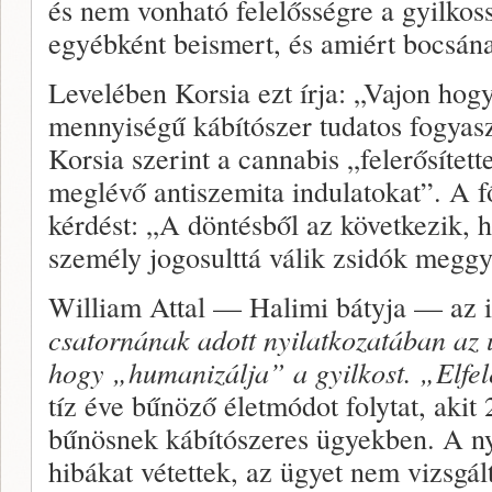
és nem vonható felelősségre a gyilkoss
egyébként beismert, és amiért bocsána
Levelében Korsia ezt írja: „Vajon hogy
mennyiségű kábítószer tudatos fogyasz
Korsia szerint a cannabis „felerősítet
meglévő antiszemita indulatokat”. A fő
kérdést: „A döntésből az következik,
személy jogosulttá válik zsidók meggy
William Attal — Halimi bátyja — az i
csatornának adott nyilatkozatában az 
hogy „humanizálja” a gyilkost. „Elfel
tíz éve bűnöző életmódot folytat, akit
bűnösnek kábítószeres ügyekben. A n
hibákat vétettek, az ügyet nem vizsgál