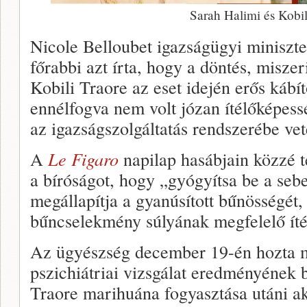
Sarah Halimi és Kobil
Nicole Belloubet igazságügyi miniszter
főrabbi azt írta, hogy a döntés, miszer
Kobili Traore az eset idején erős kábító
ennélfogva nem volt józan ítélőképess
az igazságszolgáltatás rendszerébe vet
A
Le Figaro
napilap hasábjain közzé te
a bíróságot, hogy „gyógyítsa be a seb
megállapítja a gyanúsított bűnösségét, 
bűncselekmény súlyának megfelelő ítél
Az ügyészség december 19-én hozta me
pszichiátriai vizsgálat eredményének 
Traore marihuána fogyasztása utáni ak