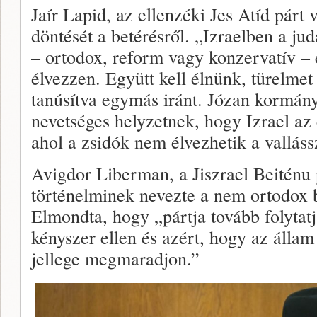
Jaír Lapid, az ellenzéki Jes Atíd párt 
döntését a betérésről. „Izraelben a j
– ortodox, reform vagy konzervatív – 
élvezzen. Együtt kell élnünk, türelmet 
tanúsítva egymás iránt. Józan kormány
nevetséges helyzetnek, hogy Izrael az 
ahol a zsidók nem élvezhetik a vallás
Avigdor Liberman, a Jiszrael Beiténu 
történelminek nevezte a nem ortodox b
Elmondta, hogy „pártja tovább folytatj
kényszer ellen és azért, hogy az állam 
jellege megmaradjon.”