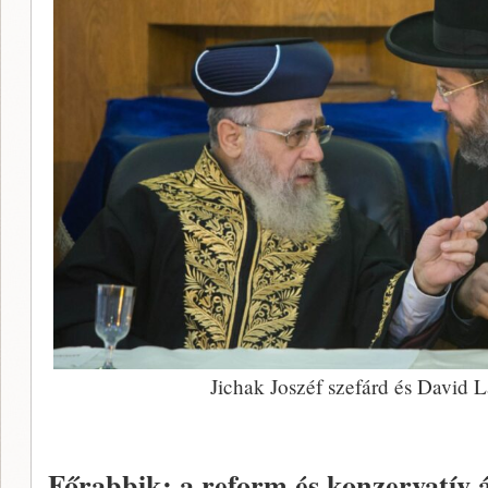
Jichak Joszéf szefárd és David 
Főrabbik: a reform és konzervatív