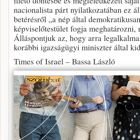
illető döntésbe és megfeledkezett sajá
nacionalista párt nyilatkozatában ez áll
betérésről „a nép által demokratikusa
képviselőtestület fogja meghatározni,
Álláspontjuk az, hogy arra legalkalm
korábbi igazságügyi miniszter által kid
Times of Israel – Bassa László