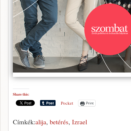
Share this:
Pocket
Print
Címkék:
alija
,
betérés
,
Izrael