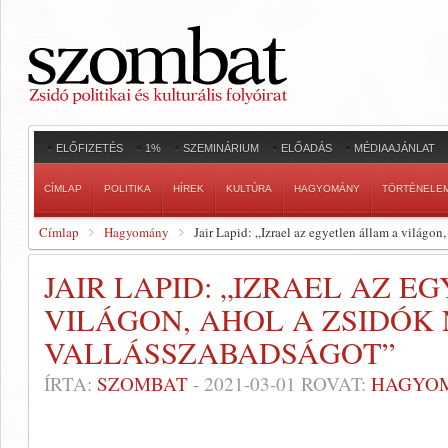
ELŐFIZETÉS
1%
SZEMINÁRIUM
ELŐADÁS
MÉDIAAJÁNLAT
CÍMLAP
POLITIKA
HÍREK
KULTÚRA
HAGYOMÁNY
TÖRTÉNELE
Címlap
Hagyomány
Jair Lapid: „Izrael az egyetlen állam a világon
JAIR LAPID: „IZRAEL AZ 
VILÁGON, AHOL A ZSIDÓK
VALLÁSSZABADSÁGOT”
ÍRTA:
SZOMBAT
-
2021-03-01
ROVAT:
HAGYO