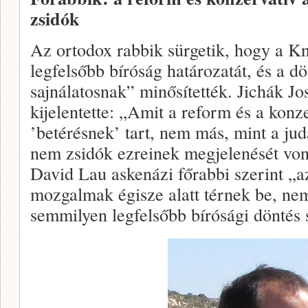
zsidók
Az ortodox rabbik sürgetik, hogy a K
legfelsőbb bíróság határozatát, és a d
sajnálatosnak” minősítették. Jichák Jo
kijelentette: „Amit a reform és a kon
’betérésnek’ tart, nem más, mint a j
nem zsidók ezreinek megjelenését von
David Lau askenázi főrabbi szerint „a
mozgalmak égisze alatt térnek be, ne
semmilyen legfelsőbb bírósági döntés 