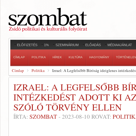
ELŐFIZETÉS
1%
SZEMINÁRIUM
ELŐADÁS
MÉDIAAJÁNLAT
CÍMLAP
POLITIKA
HÍREK
KULTÚRA
HAGYOMÁNY
TÖRTÉNELE
Címlap
Politika
Izrael: A Legfelsőbb Bíróság ideiglenes intézkedést
IZRAEL: A LEGFELSŐBB BÍ
INTÉZKEDÉST ADOTT KI A
SZÓLÓ TÖRVÉNY ELLEN
ÍRTA:
SZOMBAT
-
2023-08-10
ROVAT:
POLITI