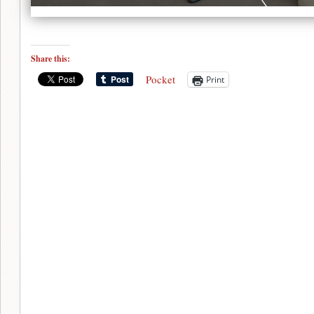
Share this:
Pocket
Print