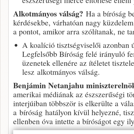
Alkotmányos válság?
Ha a bíróság be
kérdésekbe, várhatóan nagy küzdelem f
a pontot, amikor arra szólítanak, ne tar
A koalíció tisztségviselői azonban 
Legfelsőbb Bíróság felé irányuló f
üzenetek ellenére az ítéletet tisztel
lesz alkotmányos válság.
Benjámin Netanjahu miniszterelnö
amerikai médiának az észszerűségi tö
interjúiban többször is elkerülte a vál
a bíróság hatályon kívül helyezné, tiszt
ellenben óva intette a bíróságot egy ily