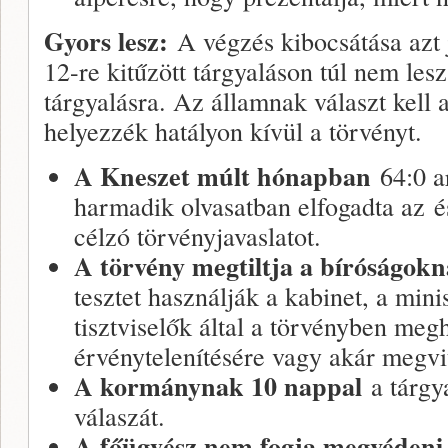
Gyors lesz:
A végzés kibocsátása azt 
12-re kitűzött tárgyaláson túl nem les
tárgyalásra. Az államnak választ kell 
helyezzék hatályon kívül a törvényt.
A Kneszet múlt hónapban
64:0 
harmadik olvasatban elfogadta az é
célzó törvényjavaslatot.
A törvény megtiltja a bíróságokn
tesztet használják a kabinet, a mini
tisztviselők által a törvényben meg
érvénytelenítésére vagy akár megvi
A kormánynak 10 nappal
a tárgy
válaszát.
A főügyész nem fogja megvédeni 