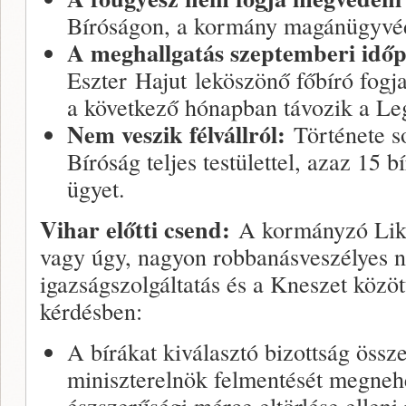
Bíróságon, a kormány magánügyvédet
A meghallgatás szeptemberi időp
Eszter Hajut leköszönő főbíró fogja 
a következő hónapban távozik a Leg
Nem veszik félvállról:
Története so
Bíróság teljes testülettel, azaz 15 b
ügyet.
Vihar előtti csend:
A kormányzó Likud
vagy úgy, nagyon robbanásveszélyes na
igazságszolgáltatás és a Kneszet közö
kérdésben:
A bírákat kiválasztó bizottság össze
miniszterelnök felmentését megneh
észszerűségi mérce eltörlése elleni 