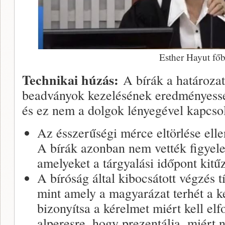
Esther Hayut főb
Technikai húzás:
A bírák a határozat
beadványok kezelésének eredményesség
és ez nem a dolgok lényegével kapcsol
Az ésszerűségi mérce eltörlése ellen
A bírák azonban nem vették figyele
amelyeket a tárgyalási időpont kitű
A bíróság által kibocsátott végzés t
mint amely a magyarázat terhét a k
bizonyítsa a kérelmet miért kell elf
alperesre, hogy prezentálja, miért 