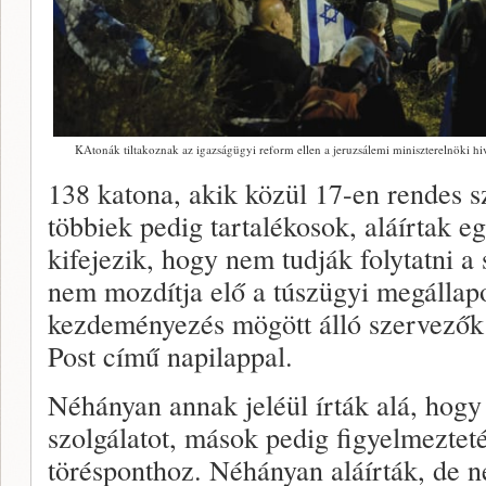
KAtonák tiltakoznak az igazságügyi reform ellen a jeruzsálemi miniszterelnöki
138 katona, akik közül 17-en rendes sz
többiek pedig tartalékosok, aláírtak e
kifejezik, hogy nem tudják folytatni a
nem mozdítja elő a túszügyi megállapo
kezdeményezés mögött álló szervezők
Post című napilappal.
Néhányan annak jeléül írták alá, hogy
szolgálatot, mások pedig figyelmeztet
törésponthoz. Néhányan aláírták, de ne