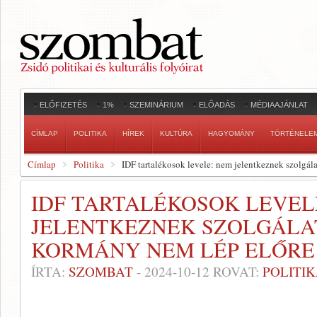
ELŐFIZETÉS
1%
SZEMINÁRIUM
ELŐADÁS
MÉDIAAJÁNLAT
CÍMLAP
POLITIKA
HÍREK
KULTÚRA
HAGYOMÁNY
TÖRTÉNELE
Címlap
Politika
IDF tartalékosok levele: nem jelentkeznek szolgál
IDF TARTALÉKOSOK LEVEL
JELENTKEZNEK SZOLGÁLA
KORMÁNY NEM LÉP ELŐRE
ÍRTA:
SZOMBAT
-
2024-10-12
ROVAT:
POLITI