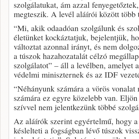
szolgálatukat, ám azzal fenyegetőztek
megteszik. A levél aláírói között több t
“Mi, akik odaadóan szolgálunk és szo
életünket kockáztatjuk, bejelentjük, 
változtat azonnal irányt, és nem dolg
a túszok hazahozatalát célzó megállap
szolgálatot” – áll a levélben, amelyet 
védelmi miniszternek és az IDF vezet
“Néhányunk számára a vörös vonalat 
számára ez egyre közelebb van. Eljön 
szívvel nem jelentkezünk többé szolgál
Az aláírók szerint egyértelmű, hogy
késlelteti a fogságban lévő túszok vis