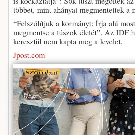
is kockáztatja”: Sok túszt megöltek a
többet, mint ahányat megmentettek a 
“Felszólítjuk a kormányt: Írja alá mos
megmentse a túszok életét”. Az IDF h
keresztül nem kapta meg a levelet.
Jpost.com