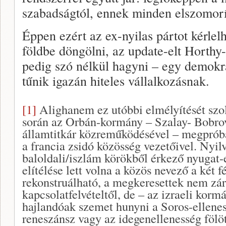
szabadságtól, ennek minden elszomor
Éppen ezért az ex-nyilas pártot kérlelh
földbe döngölni, az update-elt Horthy-
pedig szó nélkül hagyni – egy demokr
tűnik igazán hiteles vállalkozásnak.
[1]
Alighanem ez utóbbi elmélyítését szol
során az Orbán-kormány – Szalay- Bobro
államtitkár közreműködésével – megpróbál
a francia zsidó közösség vezetőivel. Nyil
baloldali/iszlám körökből érkező nyugat
elítélése lett volna a közös nevező a két 
rekonstruálható, a megkeresettek nem zár
kapcsolatfelvételtől, de – az izraeli korm
hajlandóak szemet hunyni a Soros-ellenes
reneszánsz vagy az idegenellenesség föl