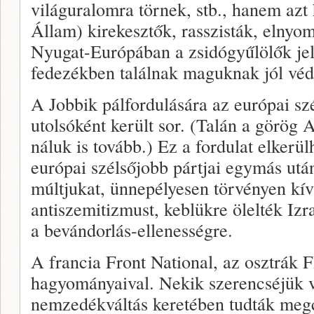
világuralomra törnek, stb., hanem azt 
Állam) kirekesztők, rasszisták, elnyo
Nyugat-Európában a zsidógyűlölők jel
fedezékben találnak maguknak jól véd
A Jobbik pálfordulására az európai s
utolsóként került sor. (Talán a görög 
náluk is tovább.) Ez a fordulat elkerül
európai szélsőjobb pártjai egymás utá
múltjukat, ünnepélyesen törvényen kív
antiszemitizmust, keblükre ölelték Izr
a bevándorlás-ellenességre.
A francia Front National, az osztrák F
hagyományaival. Nekik szerencséjük v
nemzedékváltás keretében tudták megcs