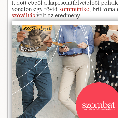
tudott ebből a kapcsolatfelvételből politi
vonalon egy rövid
kommüniké
, brit von
szóváltás
volt az eredmény.