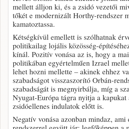
mellett álljon ki, és a zsidó vezetői m
tőkét e modernizált Horthy-rendszer me
kamatoztassa.
Kétségkívül emellett is szólhatnak érv
politikailag lojális közösség-építéséhe
kínál. Pozitív vonása az is, hogy a ma
politikában egyértelműen Izrael mellett 
lehet hozni mellette – akinek ehhez v
szabadságot visszaszorító Orbán-rend
szabadságát is megnyirbálja, míg a s
Nyugat-Európa tágra nyitja a kapukat 
zsidóellenes indulatok előtt is.
Negatív vonása azonban mindaz, ami 
rendszerrel együtt jár: legfőképpen a 