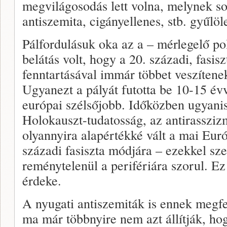
megvilágosodás lett volna, melynek so
antiszemita, cigányellenes, stb. gyűlöl
Pálfordulásuk oka az a – mérlegelő po
belátás volt, hogy a 20. századi, fasis
fenntartásával immár többet veszítene
Ugyanezt a pályát futotta be 10-15 év
európai szélsőjobb. Időközben ugyanis
Holokauszt-tudatosság, az antirasszi
olyannyira alapértékké vált a mai Eur
századi fasiszta módjára – ezekkel sz
reménytelenül a perifériára szorul. Ez
érdeke.
A nyugati antiszemiták is ennek megfel
ma már többnyire nem azt állítják, hog