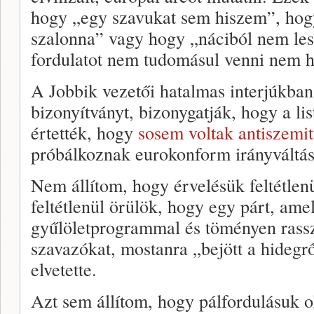
hogy „egy szavukat sem hiszem”, hog
szalonna” vagy hogy „náciból nem les
fordulatot nem tudomásul venni nem hi
A Jobbik vezetői hatalmas interjúkba
bizonyítványt, bizonygatják, hogy a l
értették, hogy
sosem voltak antiszemi
próbálkoznak eurokonform irányváltásu
Nem állítom, hogy érvelésük feltétle
feltétlenül örülök, hogy egy párt, amely
gyűlöletprogrammal és töményen rasszi
szavazókat, mostanra „bejött a hidegrő
elvetette.
Azt sem állítom, hogy pálfordulásuk 