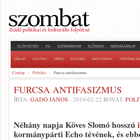
ELŐFIZETÉS
1%
SZEMINÁRIUM
ELŐADÁS
MÉDIAAJÁNLAT
CÍMLAP
POLITIKA
HÍREK
KULTÚRA
HAGYOMÁNY
TÖRTÉNELE
Címlap
Politika
Furcsa antifasizmus
FURCSA ANTIFASIZMUS
ÍRTA:
GADÓ JÁNOS
-
2019-02-22
ROVAT:
POLI
Néhány napja Köves Slomó hosszú
kormánypárti Echo tévének, és ebb