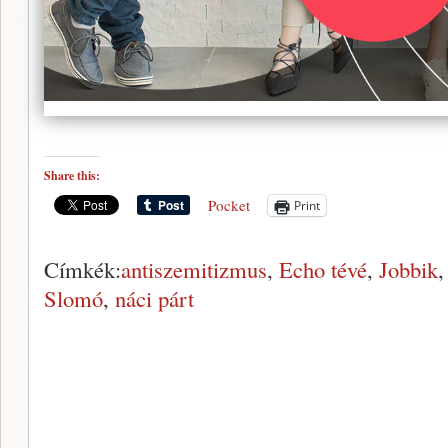
Share this:
Pocket
Print
Címkék:
antiszemitizmus
,
Echo tévé
,
Jobbik
Slomó
,
náci párt