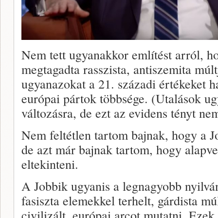
Nem tett ugyanakkor említést arról, h
megtagadta rasszista, antiszemita múlt
ugyanazokat a 21. századi értékeket h
európai pártok többsége. (Utalások ug
változásra, de ezt az evidens tényt ne
Nem feltétlen tartom bajnak, hogy a Jo
de azt már bajnak tartom, hogy alapve
eltekinteni.
A Jobbik ugyanis a legnagyobb nyilván
fasiszta elemekkel terhelt, gárdista mú
civilizált, európai arcot mutatni. Ezek