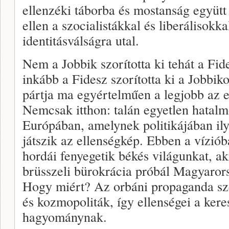
ellenzéki táborba és mostanság együtt
ellen a szocialistákkal és liberálisokk
identitásválságra utal.
Nem a Jobbik szorította ki tehát a Fi
inkább a Fidesz szorította ki a Jobbik
pártja ma egyértelműen a legjobb az 
Nemcsak itthon: talán egyetlen hatalm
Európában, amelynek politikájában il
játszik az ellenségkép. Ebben a vízió
hordái fenyegetik békés világunkat, a
brüsszeli bürokrácia próbál Magyarors
Hogy miért? Az orbáni propaganda szer
és kozmopoliták, így ellenségei a ker
hagyománynak.