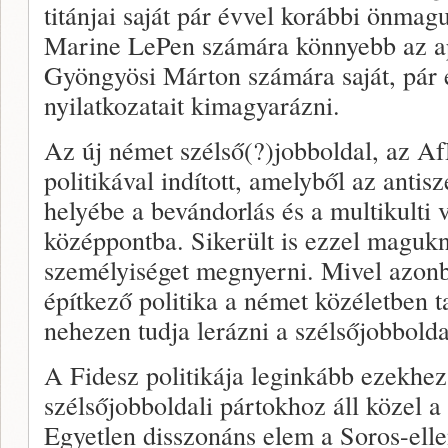
titánjai saját pár évvel korábbi önmag
Marine LePen számára könnyebb az ap
Gyöngyösi Márton számára saját, pár 
nyilatkozatait kimagyarázni.
Az új német szélső(?)jobboldal, az A
politikával indított, amelyből az anti
helyébe a bevándorlás és a multikulti 
középpontba. Sikerült is ezzel maguk
személyiséget megnyerni. Mivel azonb
építkező politika a német közéletben 
nehezen tudja lerázni a szélsőjobbolda
A Fidesz politikája leginkább ezekhez
szélsőjobboldali pártokhoz áll közel a
Egyetlen disszonáns elem a Soros-el