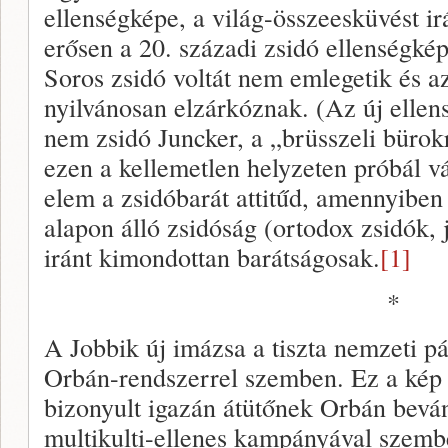
ellenségképe, a világ-összeesküvést ir
erősen a 20. századi zsidó ellenségkép
Soros zsidó voltát nem emlegetik és az
nyilvánosan elzárkóznak. (Az új ellen
nem zsidó Juncker, a „brüsszeli bürokra
ezen a kellemetlen helyzeten próbál v
elem a zsidóbarát attitűd, amennyiben 
alapon álló zsidóság (ortodox zsidók, 
iránt kimondottan barátságosak.
[1]
*
A Jobbik új imázsa a tiszta nemzeti pá
Orbán-rendszerrel szemben. Ez a kép
bizonyult igazán átütőnek Orbán beván
multikulti-ellenes kampányával szemb