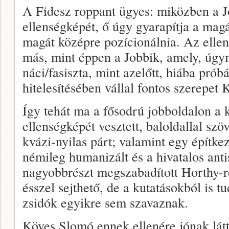
A Fidesz roppant ügyes: miközben a Jo
ellenségképét, ő úgy gyarapítja a mag
magát középre pozícionálnia. Az elle
más, mint éppen a Jobbik, amely, úg
náci/fasiszta, mint azelőtt, hiába prób
hitelesítésében vállal fontos szerepet
Így tehát ma a fősodrú jobboldalon a k
ellenségképét vesztett, baloldallal sz
kvázi-nyilas párt; valamint egy építke
némileg humanizált és a hivatalos ant
nagyobbrészt megszabadított Horthy-r
ésszel sejthető, de a kutatásokból is 
zsidók egyikre sem szavaznak.
Köves Slomó ennek ellenére jónak látt