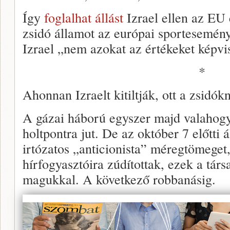
Így
foglalhat állást
Izrael ellen az EU 
zsidó államot az európai sportesemén
Izrael „nem azokat az értékeket képvis
*
Ahonnan Izraelt kitiltják, ott a zsidók
A gázai háború egyszer majd valahogy
holtpontra jut. De az október 7 előtti á
irtózatos „anticionista” méregtömeget, 
hírfogyasztóira zúdítottak, ezek a tár
magukkal. A következő robbanásig.