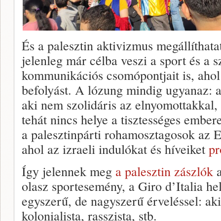
És a palesztin aktivizmus megállíthata
jelenleg már célba veszi a sport és a 
kommunikációs csomópontjait is, ahol 
befolyást. A lózung mindig ugyanaz: a
aki nem szolidáris az elnyomottakkal, a
tehát nincs helye a tisztességes ember
a palesztinpárti rohamosztagosok az E
ahol az izraeli indulókat és híveiket
pr
Így jelennek meg
a palesztin zászlók
a
olasz sportesemény, a Giro d’Italia he
egyszerű, de nagyszerű érveléssel: aki
kolonialista, rasszista, stb.