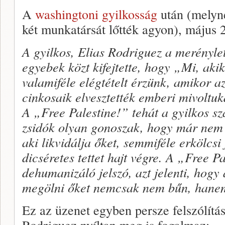
A
washingtoni gyilkosság
után (melyne
két munkatársát lőtték agyon), május 2
A gyilkos, Elias Rodriguez a merénylet 
egyebek közt kifejtette, hogy „Mi, akik
valamiféle elégtételt érzünk, amikor a
cinkosaik elvesztették emberi mivoltuk
A „Free Palestine!” tehát a gyilkos sz
zsidók olyan gonoszak, hogy már nem i
aki likvidálja őket, semmiféle erkölcsi 
dicséretes tettet hajt végre. A „Free P
dehumanizáló jelszó, azt jelenti, hog
megölni őket nemcsak nem bűn, hanem 
Ez az üzenet egyben persze felszólítás
Rodriguez nyíltan meg is fogalmaz: