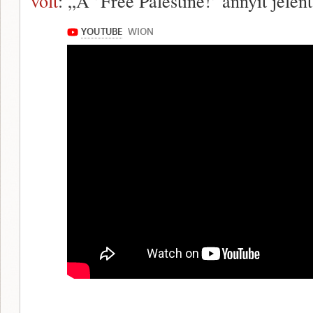
volt
: „A ’Free Palestine!’ annyit jelent