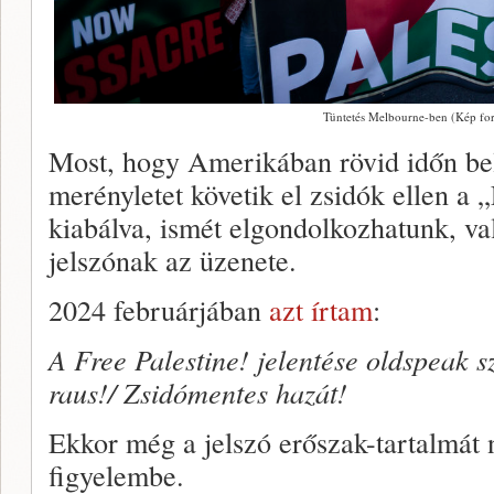
Tüntetés Melbourne-ben (Kép forr
Most, hogy Amerikában rövid időn be
merényletet követik el zsidók ellen a „
kiabálva, ismét elgondolkozhatunk, va
jelszónak az üzenete.
2024 februárjában
azt írtam
:
A Free Palestine! jelentése oldspeak 
raus!/ Zsidómentes hazát!
Ekkor még a jelszó erőszak-tartalmát
figyelembe.