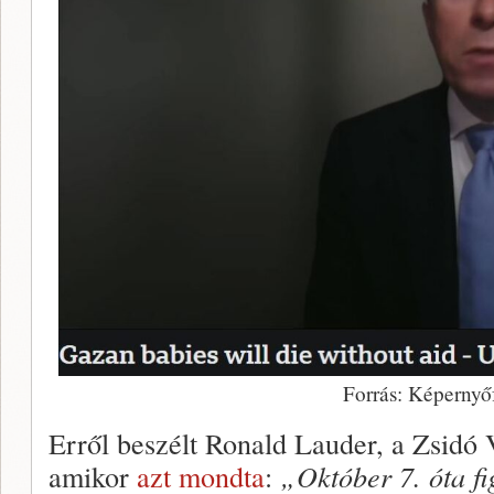
Forrás: Képernyő
Erről beszélt Ronald Lauder, a Zsidó 
amikor
azt mondta
:
„Október 7. óta fi