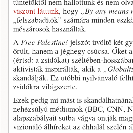
tüntetőktől nem hallottunk és nem olv
viszont láttunk
, hogy
„By any means 
„felszabadítók” számára minden eszköz
mészárosok használtak.
A
Free Palestine!
jelszót üvöltő két g
őrült, hanem a jéghegy csúcsa. Őket az
(értsd: a zsidókat) széltében-hosszáb
aktivisták inspirálták, akik a
„Globaliz
skandálják. Ez utóbbi nyilvánvaló felh
zsidókra világszerte.
Ezek pedig mi mást is skandálhatnána
nehézsúlyú médiumok (BBC, CNN, NYT
alapszabályait sutba vágva ontják magu
vizionáló álhíreket az éhhalál szélén 