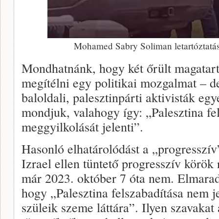
Mohamed Sabry Soliman letartóztatása
Mondhatnánk, hogy két őrült magatart
megítélni egy politikai mozgalmat – d
baloldali, palesztinpárti aktivisták egy
mondjuk, valahogy így: „Palesztina fe
meggyilkolását jelenti”.
Hasonló elhatárolódást a „progresszív
Izrael ellen tüntető progresszív körök
már 2023. október 7 óta nem. Elmara
hogy „Palesztina felszabadítása nem 
szüleik szeme láttára”. Ilyen szavaka