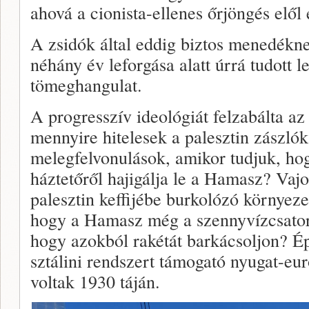
ahová a cionista-ellenes őrjöngés elől
A zsidók által eddig biztos menedékne
néhány év leforgása alatt úrrá tudott l
tömeghangulat.
A progresszív ideológiát felzabálta a
mennyire hitelesek a palesztin zászlók
melegfelvonulások, amikor tudjuk, ho
háztetőről hajigálja le a Hamasz? Vaj
palesztin keffijébe burkolózó környez
hogy a Hamasz még a szennyvízcsatorn
hogy azokból rakétát barkácsoljon? Ép
sztálini rendszert támogató nyugat-e
voltak 1930 táján.