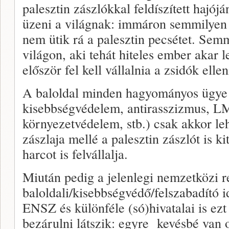
palesztin zászlókkal feldíszített hajój
üzeni a világnak: immáron semmilyen 
nem ütik rá a palesztin pecsétet. Sem
világon, aki tehát hiteles ember akar 
először fel kell vállalnia a zsidók elle
A baloldal minden hagyományos ügye 
kisebbségvédelem, antirasszizmus,
környezetvédelem, stb.) csak akkor leh
zászlaja mellé a palesztin zászlót is ki
harcot is felvállalja.
Miután pedig a jelenlegi nemzetközi 
baloldali/kisebbségvédő/felszabadító i
ENSZ és különféle (só)hivatalai is ezt 
bezárulni látszik: egyre kevésbé van o