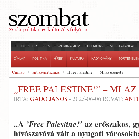
ELŐFIZETÉS
1%
SZEMINÁRIUM
ELŐADÁS
MÉDIAAJÁNLAT
CÍMLAP
POLITIKA
HÍREK
KULTÚRA
HAGYOMÁNY
TÖRTÉNELE
Címlap
antiszemitizmus
„Free Palestine!” – Mi az üzenet?
„FREE PALESTINE!” – MI A
ÍRTA:
GADÓ JÁNOS
-
2025-06-06
ROVAT:
ANTI
„A
az erőszakos, g
’Free Palestine!’
hívószavává vált a nyugati városokb