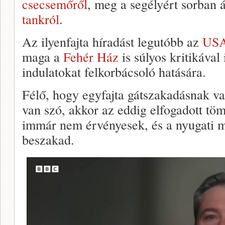
csecsemőről
, meg a segélyért sorban 
tankról
.
Az ilyenfajta híradást legutóbb az
USA
maga a
Fehér Ház
is súlyos kritikával
indulatokat felkorbácsoló hatására.
Félő, hogy egyfajta gátszakadásnak va
van szó, akkor az eddig elfogadott 
immár nem érvényesek, és a nyugati m
beszakad.