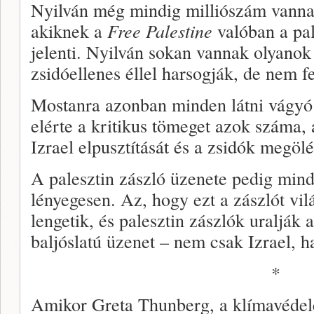
Nyilván még mindig milliószám vann
akiknek a
Free Palestine
valóban a pal
jelenti. Nyilván sokan vannak olyanok
zsidóellenes éllel harsogják, de nem f
Mostanra azonban minden látni vágyó 
elérte a kritikus tömeget azok száma,
Izrael elpusztítását és a zsidók megölés
A palesztin zászló üzenete pedig min
lényegesen. Az, hogy ezt a zászlót vi
lengetik, és palesztin zászlók uralják a
baljóslatú üzenet – nem csak Izrael, 
*
Amikor Greta Thunberg, a klímavédel