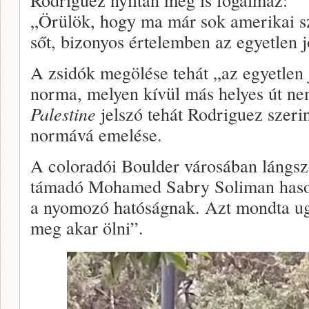
„Örülök, hogy ma már sok amerikai sz
sőt, bizonyos értelemben az egyetlen 
A zsidók megölése tehát „az egyetlen 
norma, melyen kívül más helyes út ne
Palestine
jelszó tehát Rodriguez szeri
normává emelése.
A coloradói Boulder városában lángsz
támadó Mohamed Sabry Soliman haso
a nyomozó hatóságnak. Azt mondta ug
meg akar ölni”.