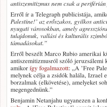
antiszemitizmus nem csak a periférián
Erről ír a Telegraph publicistája, ami
Palestine!’ az erőszakos, gyilkos anti
nyugati városokban, amely agresszióra 
tulajdonuk, vallási és kulturális szimb
támadásokat.”
Erről beszélt Marco Rubio amerikai k
antiszemitizmusról szóló jeruzsálemi 
amikor
így fogalmazott
: „A ’Free Pale
melynek célja a zsidók halála, Izrael e
borzalmak (elkövetése), amelyeket so
megengednünk.”
Benjamin Netanjahu ugyanezen a kon