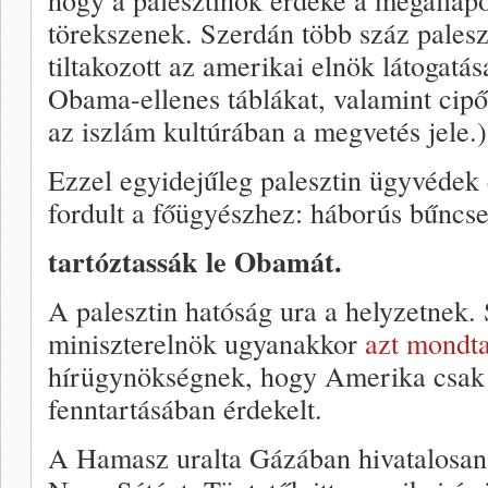
törekszenek. Szerdán több száz paleszt
tiltakozott az amerikai elnök látogatá
Obama-ellenes táblákat, valamint cipő
az iszlám kultúrában a megvetés jele.)
Ezzel egyidejűleg palesztin ügyvédek 
fordult a főügyészhez: háborús bűncs
tartóztassák le Obamát.
A palesztin hatóság ura a helyzetnek.
miniszterelnök ugyanakkor
azt mondt
hírügynökségnek, hogy Amerika csak a
fenntartásában érdekelt.
A Hamasz uralta Gázában hivatalosan 