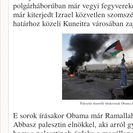
polgárháborúban már vegyi fegyvereke
már kiterjedt Izrael közvetlen szomsz
határhoz közeli Kuneitra városában za
Palesztin tüntetők tiltakoznak Obama l
E sorok írásakor Obama már Ramalla
Abbasz palesztin elnökkel, aki arról g
hogy a palesztinok érdeke a megállapo