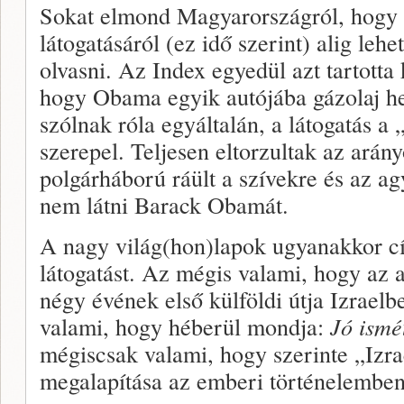
Sokat elmond Magyarországról, hogy 
látogatásáról (ez idő szerint) alig lehe
olvasni. Az Index egyedül azt tartott
hogy Obama egyik autójába gázolaj hel
szólnak róla egyáltalán, a látogatás a 
szerepel. Teljesen eltorzultak az arán
polgárháború ráült a szívekre és az ag
nem látni Barack Obamát.
A nagy világ(hon)lapok ugyanakkor cí
látogatást. Az mégis valami, hogy az
négy évének első külföldi útja Izrael
valami, hogy héberül mondja:
Jó ismé
mégiscsak valami, hogy szerinte „Izra
megalapítása az emberi történelemben