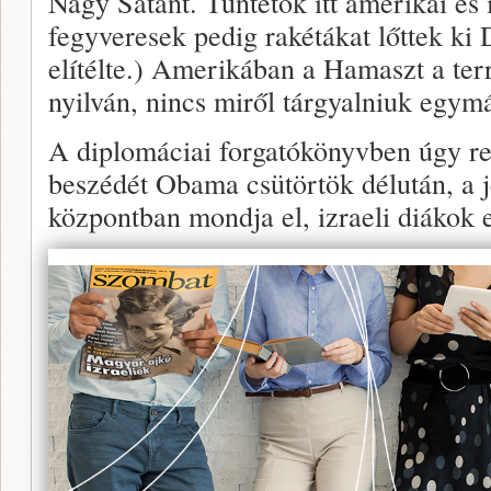
Nagy Sátánt. Tüntetők itt amerikai és i
fegyveresek pedig rakétákat lőttek ki 
elítélte.) Amerikában a Hamaszt a terr
nyilván, nincs miről tárgyalniuk egymá
A diplomáciai forgatókönyvben úgy re
beszédét Obama csütörtök délután, a 
központban mondja el, izraeli diákok e