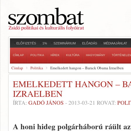
ELŐFIZETÉS
1%
SZEMINÁRIUM
ELŐADÁS
MÉDIAAJÁNLAT
CÍMLAP
POLITIKA
HÍREK
KULTÚRA
HAGYOMÁNY
TÖRTÉNELE
Címlap
Politika
Emelkedett hangon – Barack Obama Izraelben
EMELKEDETT HANGON – B
IZRAELBEN
ÍRTA:
GADÓ JÁNOS
-
2013-03-21
ROVAT:
POLI
A honi hideg polgárháború ráült az