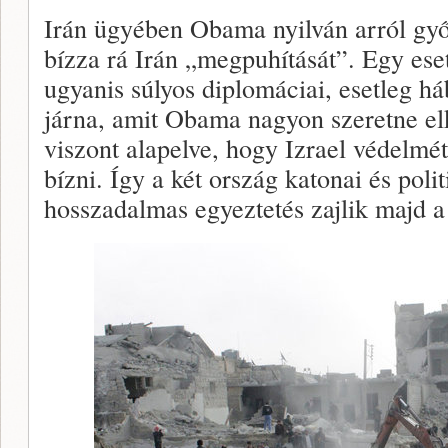
Irán ügyében Obama nyilván arról gy
bízza rá Irán „megpuhítását”. Egy eset
ugyanis súlyos diplomáciai, esetleg 
járna, amit Obama nagyon szeretne el
viszont alapelve, hogy Izrael védelmé
bízni. Így a két ország katonai és polit
hosszadalmas egyeztetés zajlik majd a