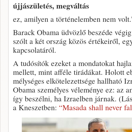
újjászületés, megváltás
ez, amilyen a történelemben nem volt.
Barack Obama üdvözlő beszéde végig 
szólt a két ország közös értékeiről, e
kapcsolatáról.
A tudósítók ezeket a mondatokat hajl
mellett, mint afféle tirádákat. Holott
mélységes elkötelezettsége hallható I
Obama személyes véleménye ez: az am
így beszélni, ha Izraelben járnak. (L
a Kneszetben:
“Masada shall never fal