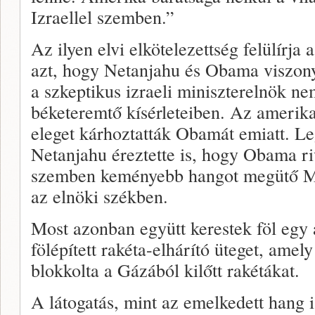
Izraellel szemben.”
Az ilyen elvi elkötelezettség felülírja 
azt, hogy Netanjahu és Obama viszony
a szkeptikus izraeli miniszterelnök ne
béketeremtő kísérleteiben. Az amerika
eleget kárhoztatták Obamát emiatt. Le
Netanjahu éreztette is, hogy Obama riv
szemben keményebb hangot megütő Mi
az elnöki székben.
Most azonban együtt kerestek föl egy 
fölépített rakéta-elhárító üteget, amel
blokkolta a Gázából kilőtt rakétákat.
A látogatás, mint az emelkedett hang is