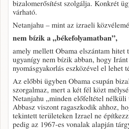
bizalomerősítést szolgálja. Konkrét ü
várható.
Netanjahu – mint az izraeli közvélem
nem bízik a „békefolyamatban”,
amely mellett Obama elszántam hitet te
ugyanígy nem bízik abban, hogy Iránt
nyomásgyakorlás eszközével el lehet t
Az előbbi ügyben Obama csupán bizal
szorgalmaz, mert a két fél közt mélysé
Netanjahu „minden előfeltétel nélküli
Abbasz viszont ragaszkodik ahhoz, hog
tekintett területeken Izrael ne építkez
pedig az 1967-es vonalak alapján tárg