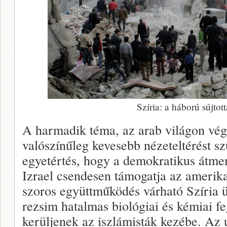
Szíria: a háború sújtot
A harmadik téma, az arab világon vég
valószínűleg kevesebb nézeteltérést szü
egyetértés, hogy a demokratikus átmen
Izrael csendesen támogatja az amerika
szoros együttműködés várható Szíria 
rezsim hatalmas biológiai és kémiai fe
kerüljenek az iszlámisták kezébe. Az u