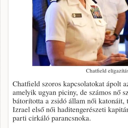
Chatfield eligazítás
Chatfield szoros kapcsolatokat ápolt az
amelyik ugyan piciny, de számos nő sz
bátorította a zsidó állam női katonáit
Izrael első női haditengerészeti kapit
parti cirkáló parancsnoka.