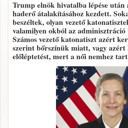
Trump elnök hivatalba lépése után 
haderő átalakításához kezdett. Soka
beszéltek, olyan vezető katonatisztek
valamilyen okból az adminisztráció 
Számos vezető katonatiszt azért ke
szerint bőrszínük miatt, vagy azér
előléptetést, mert a női nemhez tar