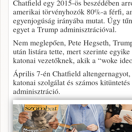
Chatfield egy 2015-ös beszédében arró
amerikai törvényhozók 80%-a férfi, a
egyenjogúság irányába mutat. Úgy tűn
egyet a Trump adminisztrációval.
Nem meglepően, Pete Hegseth, Trump
után listára tette, mert szerinte egyi
katonai vezetőknek, akik a “woke ideol
Április 7-én Chatfield altengernagyot
katonai szolgálat és számos kitüntetés
adminisztráció.