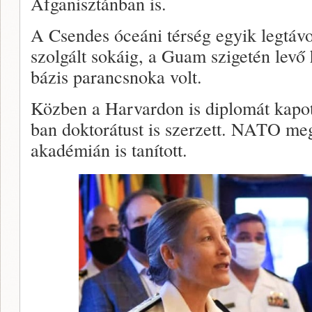
Afganisztánban is.
A Csendes óceáni térség egyik legtávo
szolgált sokáig, a Guam szigetén levő 
bázis parancsnoka volt.
Közben a Harvardon is diplomát kapot
ban doktorátust is szerzett. NATO megb
akadémián is tanított.