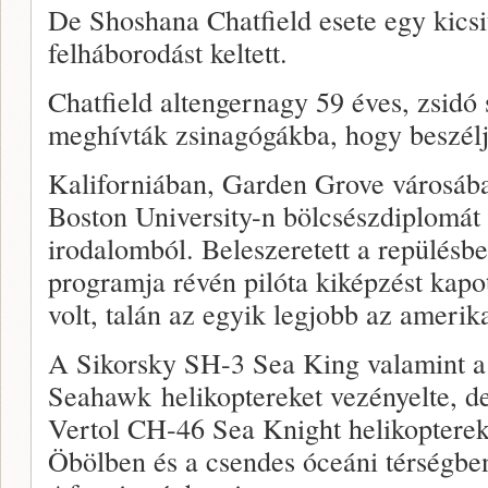
De Shoshana Chatfield esete egy kicsi
felháborodást keltett.
Chatfield altengernagy 59 éves, zsidó
meghívták zsinagógákba, hogy beszélje
Kaliforniában, Garden Grove városába
Boston University-n bölcsészdiplomát s
irodalomból. Beleszeretett a repülésb
programja révén pilóta kiképzést kapot
volt, talán az egyik legjobb az amerik
A Sikorsky SH-3 Sea King valamint
Seahawk helikoptereket vezényelte, de
Vertol CH-46 Sea Knight helikopterek
Öbölben és a csendes óceáni térségben 