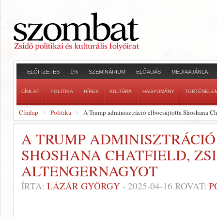
ELŐFIZETÉS
1%
SZEMINÁRIUM
ELŐADÁS
MÉDIAAJÁNLAT
CÍMLAP
POLITIKA
HÍREK
KULTÚRA
HAGYOMÁNY
TÖRTÉNELE
Címlap
Politika
A Trump adminisztráció elbocsájtotta Shoshana Cha
A TRUMP ADMINISZTRÁCIÓ
SHOSHANA CHATFIELD, Z
ALTENGERNAGYOT
ÍRTA:
LÁZÁR GYÖRGY
-
2025-04-16
ROVAT:
P