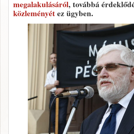
megalakulásáról
, továbbá érdeklődé
közleményét
ez ügyben.