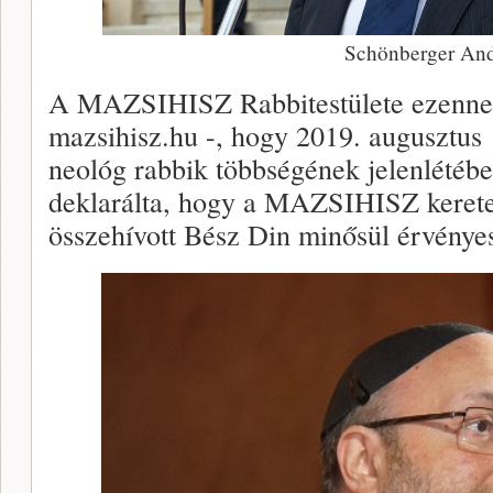
Schönberger And
A MAZSIHISZ Rabbitestülete ezennel 
mazsihisz.hu -, hogy 2019. augusztus 
neológ rabbik többségének jelenlétébe
deklarálta, hogy a MAZSIHISZ keretei
összehívott Bész Din minősül érvényes