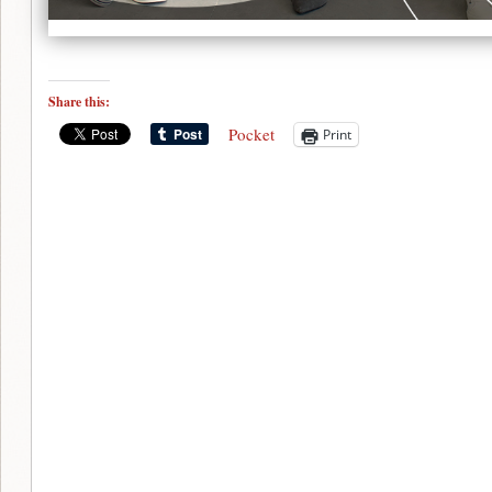
Share this:
Pocket
Print