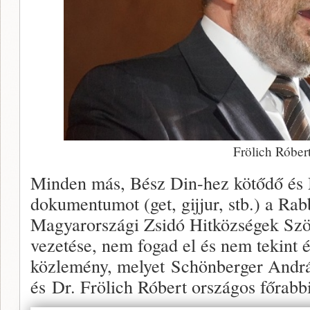
Frölich Róber
Minden más, Bész Din-hez kötődő és M
dokumentumot (get, gijjur, stb.) a Rabb
Magyarországi Zsidó Hitközségek Szöv
vezetése, nem fogad el és nem tekint 
közlemény, melyet Schönberger András
és Dr. Frölich Róbert országos főrabbi