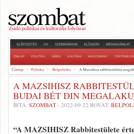
ELŐFIZETÉS
1%
SZEMINÁRIUM
ELŐADÁS
MÉDIAAJÁNLAT
CÍMLAP
POLITIKA
HÍREK
KULTÚRA
HAGYOMÁNY
TÖRTÉNELE
Címlap
Politika
Belpolitika
A Mazsihisz rabbitestülete reagá
A MAZSIHISZ RABBITESTÜ
BUDAI BÉT DIN MEGALAK
ÍRTA:
SZOMBAT
-
2022-09-22
ROVAT:
BELPOL
“A MAZSIHISZ Rabbitestülete érte