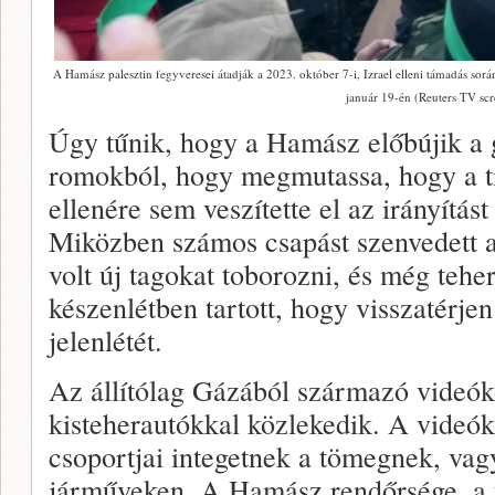
A Hamász palesztin fegyveresei átadják a 2023. október 7-i, Izrael elleni támadás sorá
január 19-én (Reuters TV scr
Úgy tűnik, hogy a Hamász előbújik a 
romokból, hogy megmutassa, hogy a t
ellenére sem veszítette el az irányítást 
Miközben számos csapást szenvedett az
volt új tagokat toborozni, és még tehe
készenlétben tartott, hogy visszatérj
jelenlétét.
Az állítólag Gázából származó videók
kisteherautókkal közlekedik. A videók
csoportjai integetnek a tömegnek, vag
járműveken. A Hamász rendőrsége, a t