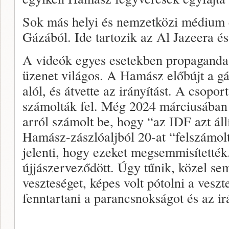
Sok más helyi és nemzetközi médium és
Gázából. Ide tartozik az Al Jazeera é
A videók egyes esetekben propaganda 
üzenet világos. A Hamász előbújt a gá
alól, és átvette az irányítást. A csopor
számolták fel. Még 2024 márciusában
arról számolt be, hogy “az IDF azt áll
Hamász-zászlóaljból 20-at “felszámol
jelenti, hogy ezeket megsemmisítetté
újjászerveződött. Úgy tűnik, közel se
veszteséget, képes volt pótolni a veszt
fenntartani a parancsnokságot és az irá