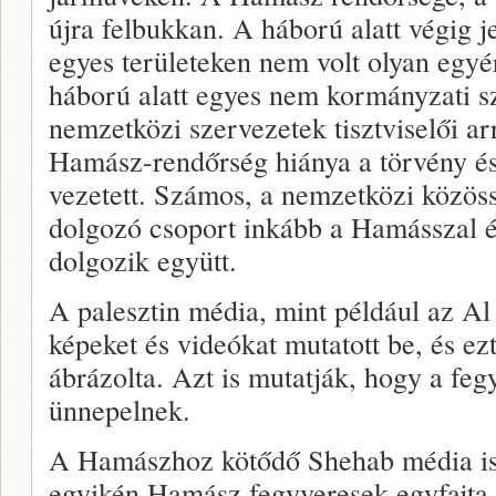
újra felbukkan. A háború alatt végig je
egyes területeken nem volt olyan egy
háború alatt egyes nem kormányzati s
nemzetközi szervezetek tisztviselői a
Hamász-rendőrség hiánya a törvény é
vezetett. Számos, a nemzetközi közö
dolgozó csoport inkább a Hamásszal 
dolgozik együtt.
A palesztin média, mint például az A
képeket és videókat mutatott be, és 
ábrázolta. Azt is mutatják, hogy a fegy
ünnepelnek.
A Hamászhoz kötődő Shehab média is 
egyikén Hamász fegyveresek egyfajta a