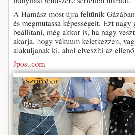
irányítási rendszere sértetlen maradt.
A Hamász most újra feltűnik Gázában,
és megmutassa képességeit. Ezt nagy 
beállítani, még akkor is, ha nagy ves
akarja, hogy vákuum keletkezzen, vagy
alakuljanak ki, ahol elveszíti az ellenő
Jpost.com