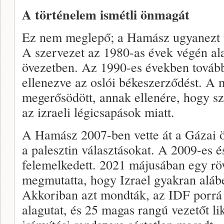
A történelem ismétli önmagát
Ez nem meglepő; a Hamász ugyanezt te
A szervezet az 1980-as évek végén al
övezetben. Az 1990-es években tovább
ellenezve az oslói békeszerződést. A 
megerősödött, annak ellenére, hogy sz
az izraeli légicsapások miatt.
A Hamász 2007-ben vette át a Gázai ö
a palesztin választásokat. A 2009-es 
felemelkedett. 2021 májusában egy rövi
megmutatta, hogy Izrael gyakran aláb
Akkoriban azt mondták, az IDF porr
alagutat, és 25 magas rangú vezetőt l