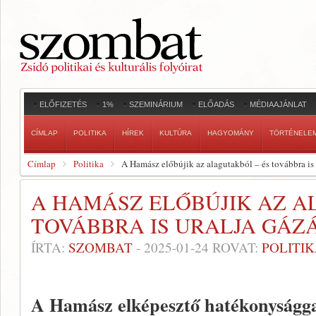
ELŐFIZETÉS
1%
SZEMINÁRIUM
ELŐADÁS
MÉDIAAJÁNLAT
CÍMLAP
POLITIKA
HÍREK
KULTÚRA
HAGYOMÁNY
TÖRTÉNELE
Címlap
Politika
A Hamász előbújik az alagutakból – és továbbra is 
A HAMÁSZ ELŐBÚJIK AZ A
TOVÁBBRA IS URALJA GÁZ
ÍRTA:
SZOMBAT
-
2025-01-24
ROVAT:
POLITI
A Hamász elképesztő hatékonyságga