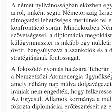
A német nyilvánosságban eközben egy
arról, miként segíti Németország Izrae
támogatási lehetőségek merülnek fel e
konfrontáció során. Mindeközben Ném
szövetségesei, a diplomácia megoldást 
külügyminiszter is inkább egy nukleár
óvott, hangsúlyozva a szankciók és a 
stratégiájának fontosságát.
A fokozódó nyomás hatására Teherán j
a Nemzetközi Atomenergia-ügynökség
amely néhány nap múlva dolgavégezetl
irániak nem engedték, hogy felkeresse 
Az Egyesült Államok kormánya a múlt
fokozta diplomáciai erőfeszítéseit az