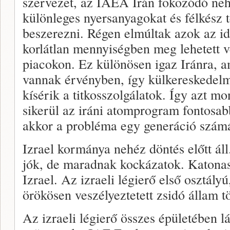
szervezet, az IAEA Irán fokozódó nehé
különleges nyersanyagokat és félkész 
beszerezni. Régen elmúltak azok az i
korlátlan mennyiségben meg lehetett 
piacokon. Ez különösen igaz Iránra, a
vannak érvényben, így külkereskedel
kísérik a titkosszolgálatok. Így azt m
sikerül az iráni atomprogram fontosab
akkor a probléma egy generáció szám
Izrael kormánya nehéz döntés előtt áll
jók, de maradnak kockázatok. Katona
Izrael. Az izraeli légierő első osztályú
örökösen veszélyeztetett zsidó állam t
Az izraeli légierő összes épületében l