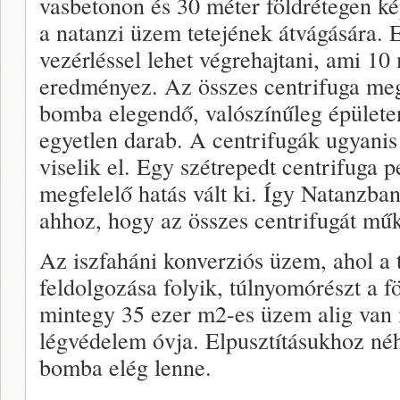
vasbetonon és 30 méter földrétegen ké
a natanzi üzem tetejének átvágására.
vezérléssel lehet végrehajtani, ami 10
eredményez. Az összes centrifuga me
bomba elegendő, valószínűleg épületen
egyetlen darab. A centrifugák ugyanis
viselik el. Egy szétrepedt centrifuga 
megfelelő hatás vált ki. Így Natanzban
ahhoz, hogy az összes centrifugát mű
Az iszfaháni konverziós üzem, ahol a 
feldolgozása folyik, túlnyomórészt a fö
mintegy 35 ezer m2-es üzem alig van 
légvédelem óvja. Elpusztításukhoz n
bomba elég lenne.