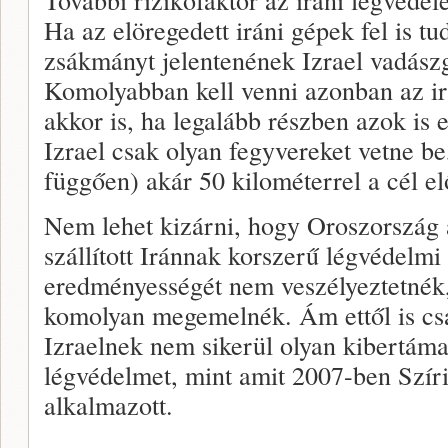
Ha az elöregedett iráni gépek fel is t
zsákmányt jelentenének Izrael vadász
Komolyabban kell venni azonban az ir
akkor is, ha legalább részben azok is
Izrael csak olyan fegyvereket vetne be
függően) akár 50 kilométerrel a cél el
Nem lehet kizárni, hogy Oroszország 
szállított Iránnak korszerű légvédelmi
eredményességét nem veszélyeztetnék,
komolyan megemelnék. Ám ettől is csak
Izraelnek nem sikerül olyan kibertáma
légvédelmet, mint amit 2007-ben Szíri
alkalmazott.