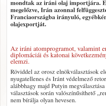
mondtak az iráni olaj importjára. 
megelőzve, Irán azonnal felfüggeszt
Franciaországba irányuló, egyébké
olajexportját.
Az iráni atomprogramot, valamint en
diplomáciái és katonai következmén
elemzi.
Röviddel az orosz elnökválasztások elő
nyugatellenes és Iránt védelmező reto
alábbhagy majd Putyin megválasztása u
választások során valószínűsíthető „r
nem bírálja olyan hevesen.