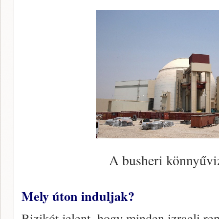
A busheri könnyűviz
Mely úton induljak?
Rizikót jelent, hogy minden izraeli re