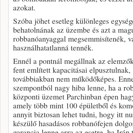
azokat.
Szóba jöhet esetleg különleges egység
behatolnának az üzembe és azt a mag
robbanóanyaggal megsemmisítenék, v
használhatatlanná tennék.
Ennél a pontnál megállnak az elemző
fent említett kapacitásai elpusztulnak
továbbiakban nem működőképes. Ennek
szempontból nagy hiba lenne, ha a ro
központi üzemet Parchinban épen hag
amely több mint 100 épületből és komo
annyit biztosan lehet tudni, hogy itt 
készülő hasadásos robbanófejen dolgoz
garancia lenne arra az esetre, ha Irán