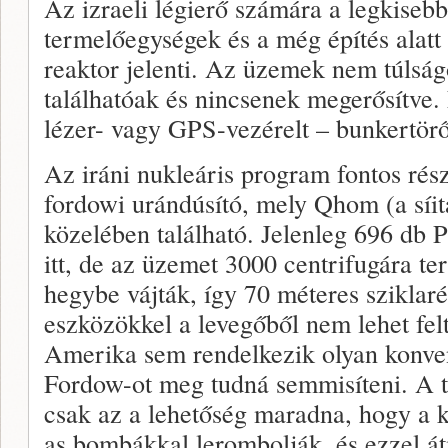
Az izraeli légierő számára a legkiseb
termelőegységek és a még építés alatt 
reaktor jelenti. Az üzemek nem túlságo
találhatóak és nincsenek megerősítve
lézer- vagy GPS-vezérelt – bunkertör
Az iráni nukleáris program fontos rész
fordowi urándúsító, mely Qhom (a síit
közelében található. Jelenleg 696 db 
itt, de az üzemet 3000 centrifugára t
hegybe vájták, így 70 méteres sziklarét
eszközökkel a levegőből nem lehet fel
Amerika sem rendelkezik olyan konve
Fordow-ot meg tudná semmisíteni. A t
csak az a lehetőség maradna, hogy a 
as bombákkal lerombolják, és ezzel át