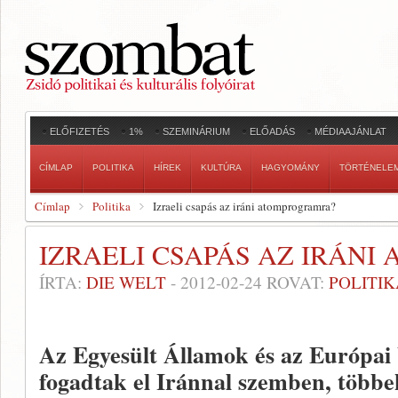
ELŐFIZETÉS
1%
SZEMINÁRIUM
ELŐADÁS
MÉDIAAJÁNLAT
CÍMLAP
POLITIKA
HÍREK
KULTÚRA
HAGYOMÁNY
TÖRTÉNELE
Címlap
Politika
Izraeli csapás az iráni atomprogramra?
IZRAELI CSAPÁS AZ IRÁN
ÍRTA:
DIE WELT
-
2012-02-24
ROVAT:
POLITIK
Az Egyesült Államok és az Európai 
fogadtak el Iránnal szemben, több