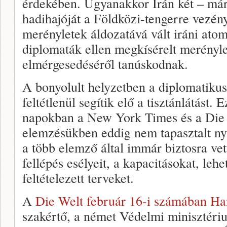
érdekében. Ugyanakkor Irán két – már
hadihajóját a Földközi-tengerre vezén
merényletek áldozatává vált iráni atomt
diplomaták ellen megkísérelt merényle
elmérgesedéséről tanúskodnak.
A bonyolult helyzetben a diplomatikus
feltétlenül segítik elő a tisztánlátást. 
napokban a New York Times és a Die 
elemzésükben eddig nem tapasztalt ny
a több elemző által immár biztosra vett
fellépés esélyeit, a kapacitásokat, lehe
feltételezett terveket.
A
Die Welt február 16-i számában Ha
szakértő, a német Védelmi minisztériu