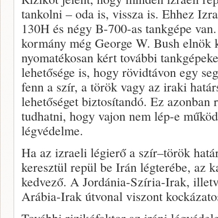
tankolni – oda is, vissza is. Ehhez Iz
130H és négy B-700-as tankgépe van. 
kormány még George W. Bush elnök k
nyomatékosan kért további tankgépeke
lehetősége is, hogy rövidtávon egy seg
fenn a szír, a török vagy az iraki hatá
lehetőséget biztosítandó. Ez azonban r
tudhatni, hogy vajon nem lép-e működé
légvédelme.
Ha az izraeli légierő a szír–török hat
keresztül repül be Irán légterébe, az ka
kedvező. A Jordánia-Szíria-Irak, illet
Arábia-Irak útvonal viszont kockázato
További rizikófaktor az iráni légvédel