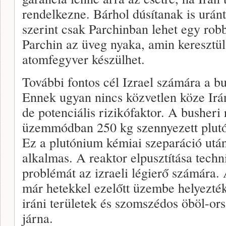
rendelkezne. Bárhol dúsítanak is uránt
szerint csak Parchinban lehet egy robb
Parchin az üveg nyaka, amin keresztü
atomfegyver készülhet.
További fontos cél Izrael számára a b
Ennek ugyan nincs közvetlen köze Irá
de potenciális rizikófaktor. A busheri
üzemmódban 250 kg szennyezett plutó
Ez a plutónium kémiai szeparáció után
alkalmas. A reaktor elpusztítása techn
problémát az izraeli légierő számára.
már hetekkel ezelőtt üzembe helyezték
iráni területek és szomszédos öböl-o
járna.