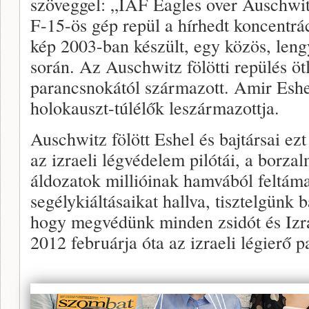
szöveggel: „IAF Eagles over Auschwit
F-15-ös gép repül a hírhedt koncentrác
kép 2003-ban készült, egy közös, len
során. Az Auschwitz fölötti repülés öt
parancsnokától származott. Amir Esh
holokauszt-túlélők leszármazottja.
Auschwitz fölött Eshel és bajtársai ezt
az izraeli légvédelem pilótái, a borzal
áldozatok millióinak hamvából feltám
segélykiáltásaikat hallva, tisztelgünk 
hogy megvédünk minden zsidót és Izra
2012 februárja óta az izraeli légierő 