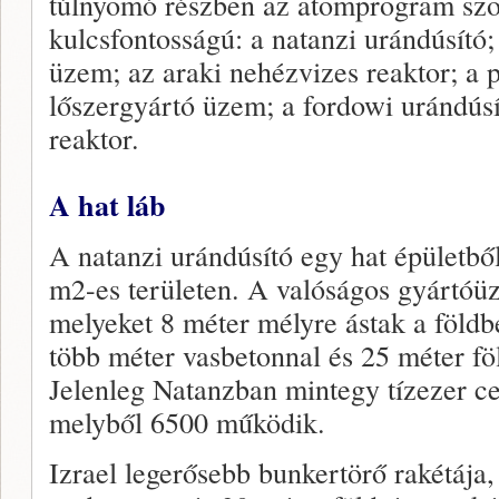
túlnyomó részben az atomprogram szol
kulcsfontosságú: a natanzi urándúsító;
üzem; az araki nehézvizes reaktor; a p
lőszergyártó üzem; a fordowi urándúsí
reaktor.
A hat láb
A natanzi urándúsító egy hat épületbő
m2-es területen. A valóságos gyártóüz
melyeket 8 méter mélyre ástak a földb
több méter vasbetonnal és 25 méter fö
Jelenleg Natanzban mintegy tízezer cen
melyből 6500 működik.
Izrael legerősebb bunkertörő rakétája