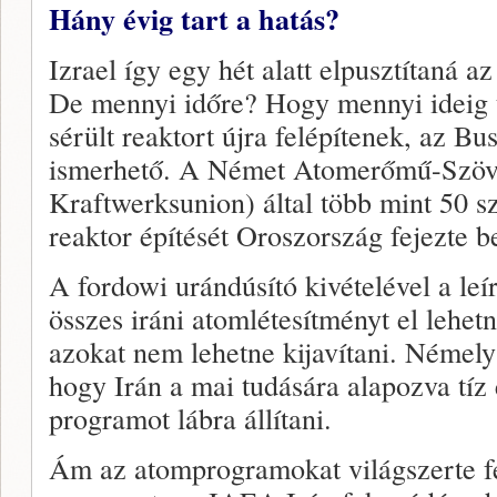
Hány évig tart a hatás?
Izrael így egy hét alatt elpusztítaná a
De mennyi időre? Hogy mennyi ideig 
sérült reaktort újra felépítenek, az B
ismerhető. A Német Atomerőmű-Szöv
Kraftwerksunion) által több mint 50 sz
reaktor építését Oroszország fejezte be
A fordowi urándúsító kivételével a leí
összes iráni atomlétesítményt el lehet
azokat nem lehetne kijavítani. Némely
hogy Irán a mai tudására alapozva tíz 
programot lábra állítani.
Ám az atomprogramokat világszerte f