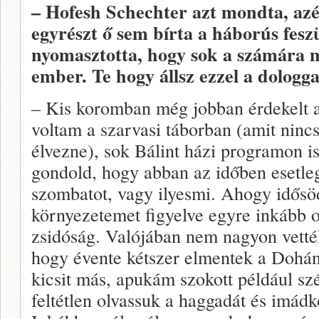
– Hofesh Schechter azt mondta, azér
egyrészt ő sem bírta a háborús fesz
nyomasztotta, hogy sok a számára m
ember. Te hogy állsz ezzel a dologga
– Kis koromban még jobban érdekelt a 
voltam a szarvasi táborban (amit nincs
élvezne), sok Bálint házi programon is
gondold, hogy abban az időben esetleg
szombatot, vagy ilyesmi. Ahogy idősö
környezetemet figyelve egyre inkább o
zsidóság. Valójában nem nagyon vették
hogy évente kétszer elmentek a Dohán
kicsit más, apukám szokott például sz
feltétlen olvassuk a haggadát és imád