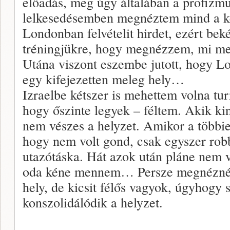
előadás, meg úgy általában a profizm
lelkesedésemben megnéztem mind a ké
Londonban felvételit hirdet, ezért bek
tréningjükre, hogy megnézzem, mi me
Utána viszont eszembe jutott, hogy L
egy kifejezetten meleg hely…
Izraelbe kétszer is mehettem volna tur
hogy őszinte legyek – féltem. Akik ki
nem vészes a helyzet. Amikor a többie
hogy nem volt gond, csak egyszer rob
utazótáska. Hát azok után pláne nem 
oda kéne mennem… Persze megnézném
hely, de kicsit félős vagyok, úgyhog
konszolidálódik a helyzet.