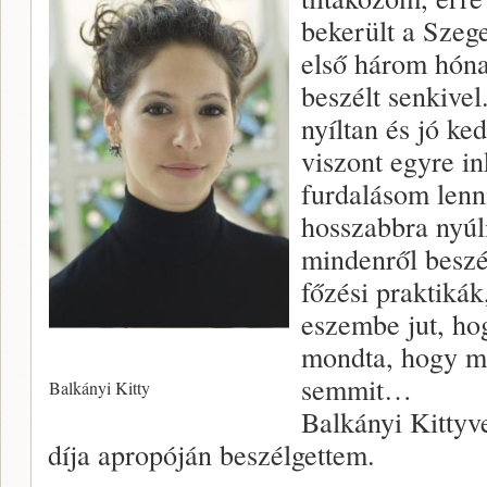
bekerült a Szege
első három hóna
beszélt senkive
nyíltan és jó k
viszont egyre in
furdalásom lenni
hosszabbra nyúl
mindenről beszé
főzési praktikák
eszembe jut, hog
mondta, hogy m
semmit…
Balkányi Kitty
Balkányi Kittyve
díja apropóján beszélgettem.