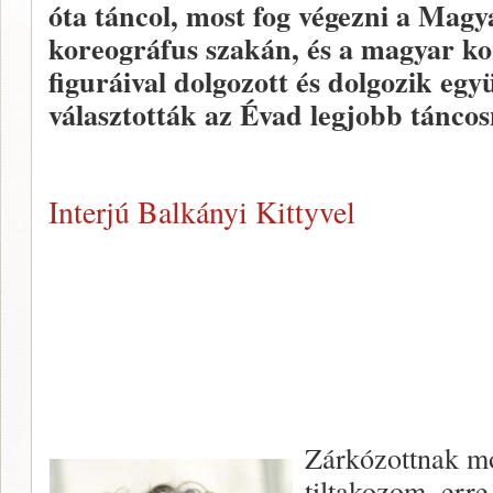
óta táncol, most fog végezni a Mag
koreográfus szakán, és a magyar ko
figuráival dolgozott és dolgozik egy
választották az Évad legjobb tánco
Interjú Balkányi Kittyvel
Zárkózottnak m
tiltakozom, erre