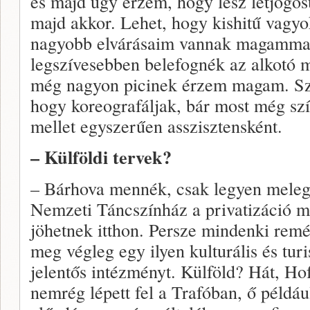
és majd úgy érzem, hogy lesz létjogo
majd akkor. Lehet, hogy kishitű vagyok
nagyobb elvárásaim vannak magamma
legszívesebben belefognék az alkotó 
még nagyon picinek érzem magam. Sze
hogy koreografáljak, bár most még sz
mellet egyszerűen asszisztensként.
– Külföldi tervek?
– Bárhova mennék, csak legyen meleg
Nemzeti Táncszínház a privatizáció m
jöhetnek itthon. Persze mindenki rem
meg végleg egy ilyen kulturális és tur
jelentős intézményt. Külföld? Hát, Ho
nemrég lépett fel a Trafóban, ő példáu