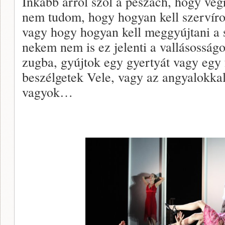
Inkább arról szól a peszach, hogy vég
nem tudom, hogy hogyan kell szervíroz
vagy hogy hogyan kell meggyújtani a 
nekem nem is ez jelenti a vallásosság
zugba, gyújtok egy gyertyát vagy egy f
beszélgetek Vele, vagy az angyalokka
vagyok…