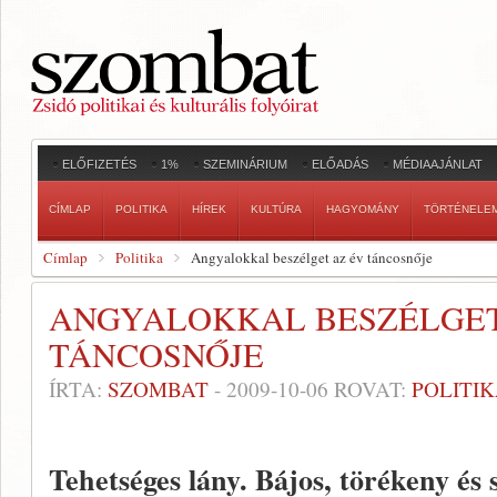
ELŐFIZETÉS
1%
SZEMINÁRIUM
ELŐADÁS
MÉDIAAJÁNLAT
CÍMLAP
POLITIKA
HÍREK
KULTÚRA
HAGYOMÁNY
TÖRTÉNELE
Címlap
Politika
Angyalokkal beszélget az év táncosnője
ANGYALOKKAL BESZÉLGET
TÁNCOSNŐJE
ÍRTA:
SZOMBAT
-
2009-10-06
ROVAT:
POLITI
Tehetséges lány. Bájos, törékeny és 