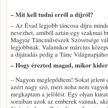
– Mit kell tudni erről a díjról?
– Az Évad legjobb táncosa díjra minde
nevezhet, amiből aztán egy szakmai bi
Magyar Táncművészek Szövetsége válasz
legjobbnak. Valamikor március közepén
a díjátadás pedig a Tánc Világnapjához
– Hogy érezted magad, mikor kider
– Nagyon meglepődtem! Sokat jelent
azért nagy szó, mert noha nem vagyok 
megkaptam a jelölést. Egy olyan kurat
soraiban azok az emberek vannak, akik