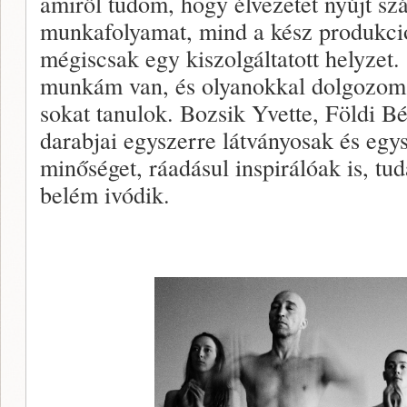
amiről tudom, hogy élvezetet nyújt s
munkafolyamat, mind a kész produkci
mégiscsak egy kiszolgáltatott helyzet.
munkám van, és olyanokkal dolgozom 
sokat tanulok. Bozsik Yvette, Földi B
darabjai egyszerre látványosak és egy
minőséget, ráadásul inspirálóak is, tu
belém ivódik.