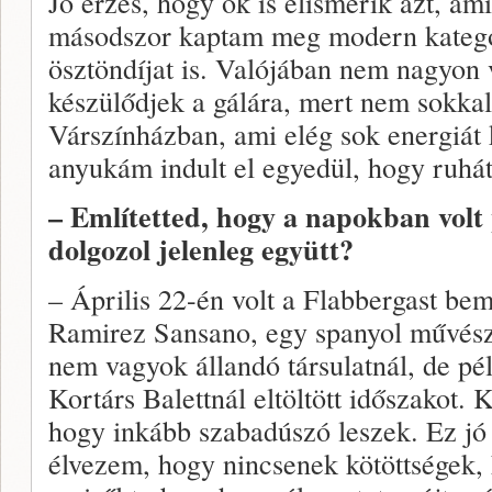
Jó érzés, hogy ők is elismerik azt, am
másodszor kaptam meg modern kategó
ösztöndíjat is. Valójában nem nagyon 
készülődjek a gálára, mert nem sokkal
Várszínházban, ami elég sok energiát 
anyukám indult el egyedül, hogy ruh
– Említetted, hogy a napokban volt
dolgozol jelenleg együtt?
– Április 22-én volt a Flabbergast be
Ramirez Sansano, egy spanyol művész 
nem vagyok állandó társulatnál, de pé
Kortárs Balettnál eltöltött időszakot. 
hogy inkább szabadúszó leszek. Ez jó 
élvezem, hogy nincsenek kötöttségek, 