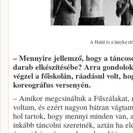
A Halál és a lányka el
– Mennyire jellemző, hogy a táncos
darab elkészítésébe? Arra gondolok
végzel a főiskolán, ráadásul volt, hog
koreográfus versenyén.
– Amikor megcsináltuk a Fűszálakat, 
voltam, és ezért nagyon bátran vágta
hol tartok, hogy mennyi minden van,
inkább táncolni szeretnék, aztán ha el