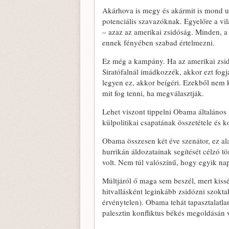
Akárhova is megy és akármit is mond u
potenciális szavazóknak. Egyelőre a vil
– azaz az amerikai zsidóság. Minden, a
ennek fényében szabad értelmezni.
Ez még a kampány. Ha az amerikai zsidó
Siratófalnál imádkozzék, akkor ezt fogja
legyen ez, akkor beígéri. Ezekből nem
mit fog tenni, ha megválasztják.
Lehet viszont tippelni Obama általános f
külpolitikai csapatának összetétele és
Obama összesen két éve szenátor, ez ala
hurrikán áldozatainak segítését célzó tör
volt. Nem túl valószínű, hogy egyik nap
Múltjáról ő maga sem beszél, mert kiss
hitvallásként leginkább zsidózni szoktak
érvénytelen). Obama tehát tapasztalatla
palesztin konfliktus békés megoldásán 