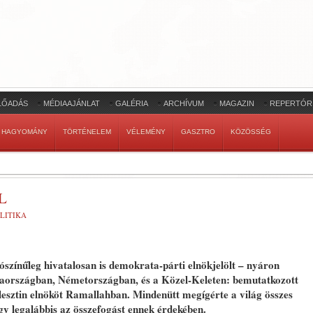
LŐADÁS
MÉDIAAJÁNLAT
GALÉRIA
ARCHÍVUM
MAGAZIN
REPERTÓR
HAGYOMÁNY
TÖRTÉNELEM
VÉLEMÉNY
GASZTRO
KÖZÖSSÉG
L
LITIKA
színűleg hivatalosan is demokrata-párti elnökjelölt – nyáron
nciaországban, Németországban, és a Közel-Keleten: bemutatkozott
lesztin elnököt Ramallahban. Mindenütt megígérte a világ összes
y legalábbis az összefogást ennek érdekében.