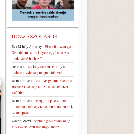
t
HOZZÁSZÓLÁSOK
Eva Mihály Amichay
-
Elrabolt túsz anyja
Netanjahunak: „A lányom egy hamaszos
unokával térhet haza”
sós csaba
-
Szakály Sándor: Horthy a
budapesti zsidóság megmentője volt
Domotor Laslo
-
Az IDF gyanúja szerint a
Hamász tüzérsége okozta a halálos tüzet
Rafahban
Domotor Laslo
-
Belgium: palesztinpárti
tömeg rátámadt egy izraeli turistára, eltörték
az állkapcsát
Gavriel Zeevi
-
Sáptól a gízai piramisokig –
125 éve született Benamy Sándor