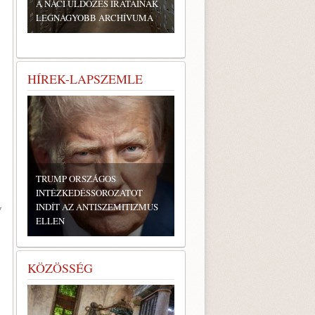
A NÁCI ÜLDÖZÉS IRATAINAK
LEGNAGYOBB ARCHÍVUMA
HÍREK-LAPSZEMLE
TRUMP ORSZÁGOS
INTÉZKEDÉSSOROZATOT
INDÍT AZ ANTISZEMITIZMUS
v
ELLEN
KÖZÖSSÉG