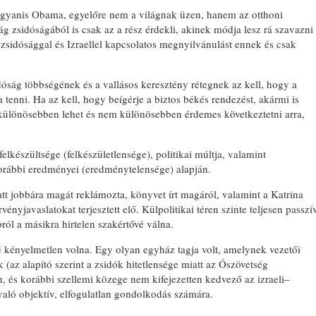
gyanis Obama, egyelőre nem a világnak üzen, hanem az otthoni
ág zsidóságából is csak az a rész érdekli, akinek módja lesz rá szavazni
 zsidósággal és Izraellel kapcsolatos megnyilvánulást ennek és csak
ság többségének és a vallásos keresztény rétegnek az kell, hogy a
 tenni. Ha az kell, hogy beígérje a biztos békés rendezést, akármi is
 különösebben lehet és nem különösebben érdemes következtetni arra,
elkészültsége (felkészületlensége), politikai múltja, valamint
 korábbi eredményei (eredménytelensége) alapján.
tt jobbára magát reklámozta, könyvet írt magáról, valamint a Katrina
vényjavaslatokat terjesztett elő. Külpolitikai téren szinte teljesen passzí
ról a másikra hirtelen szakértővé válna.
é kényelmetlen volna. Egy olyan egyház tagja volt, amelynek vezetői
 (az alapító szerint a zsidók hitetlensége miatt az Ószövetség
n, és korábbi szellemi közege nem kifejezetten kedvező az izraeli–
való objektív, elfogulatlan gondolkodás számára.