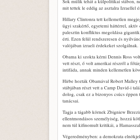
Sok múlik tehát a külpolitikai stábon, n
mit tettek le eddig az asztalra Izraellel
Hillary Clintonra tett kellemetlen megj
ügyi szakértő, egyetemi háttérrel, aktív
palesztin konfliktus megoldása gigantik
érti. Ezen felül rendszeresen és nyilvá
valójában izraeli érdekeket szolgálnak. 
Obama ki szokta kérni Dennis Ross volt
vett részt, ő volt amerikai részről a fő
intifáda, annak minden kellemetlen kö
Hírbe hozták Obamával Robert Malley tan
stábjában részt vett a Camp David-i tal
dolog, csak ez a bizonyos csúcs éppen 
tanácsai.
Tagja a tágabb körnek Zbigniew Brzezin
ellentmondásos személyiség, hozzá köt
nem túl kifinomult kritikái, a Hamassza
Végeredményben: a demokrata elnökjelöl