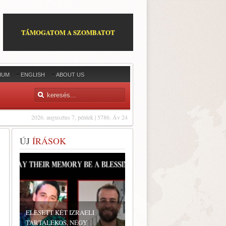
TÁMOGATOM A SZOMBATOT
IUM
ENGLISH
ABOUT US
2026. augusztus 7, péntek | 5786. Áv 24
ÚJ
ÍRÁSOK
ELESETT KÉT IZRAELI
TARTALÉKOS, NÉGY