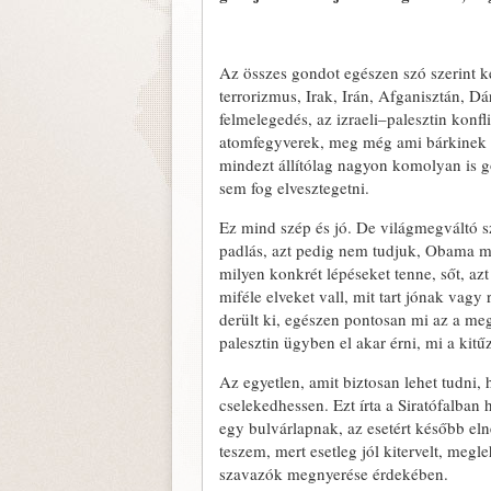
Az összes gondot egészen szó szerint kel
terrorizmus, Irak, Irán, Afganisztán, Dár
felmelegedés, az izraeli–palesztin konfli
atomfegyverek, meg még ami bárkinek e
mindezt állítólag nagyon komolyan is g
sem fog elvesztegetni.
Ez mind szép és jó. De világmegváltó s
padlás, azt pedig nem tudjuk, Obama m
milyen konkrét lépéseket tenne, sőt, az
miféle elveket vall, mit tart jónak vag
derült ki, egészen pontosan mi az a meg
palesztin ügyben el akar érni, mi a kitűz
Az egyetlen, amit biztosan lehet tudni,
cselekedhessen. Ezt írta a Siratófalban ha
egy bulvárlapnak, az esetért később el
teszem, mert esetleg jól kitervelt, meg
szavazók megnyerése érdekében.