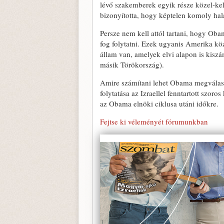
lévő szakemberek egyik része közel-kel
bizonyította, hogy képtelen komoly hala
Persze nem kell attól tartani, hogy Obam
fog folytatni. Ezek ugyanis Amerika köz
állam van, amelyek elvi alapon is kiszám
másik Törökország).
Amire számítani lehet Obama megválasz
folytatása az Izraellel fenntartott szor
az Obama elnöki ciklusa utáni időkre.
Fejtse ki véleményét fórumunkban