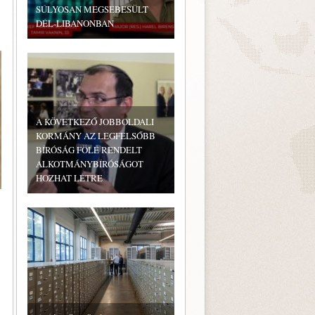
SÚLYOSAN MEGSEBESÜLT
DÉL-LIBANONBAN
A KÖVETKEZŐ JOBBOLDALI
KORMÁNY AZ LEGFELSŐBB
BÍRÓSÁG FÖLÉ RENDELT
ALKOTMÁNYBÍRÓSÁGOT
HOZHAT LÉTRE