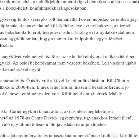
ézzük meg tehát, az elnökjelölt emberei (igazi demokrata all-star csapat)
 és a közel-keleti konfliktusokkal kapcsolatban.
egyzéséig fontos szereplő volt Saman?tha Power, népirtás- és emberi jog-
 diplomáciai tapasztalat nélkül. Néhány éve azt nyilatkozta, az izraeli–
us békefenntartó erők telepítése volna. Utólag ezt a nyilatkozatát nem
nosan aggódik amiatt, hogy az amerikai külpolitika egyes lépései
BONYHÁDI ZS
Bíztató.
 nagykövet véleményét is. Ross az osloi békefolyamat előkészítésében
tárgyaló. Az osloi békefolyamat nem vezetett békéhez. Lett viszont újabb
vetkezményével együtt.
ácsadót is. Ő aktív volt a közel-keleti politizálásban, Bill Clinton
álkozón, 2000-ben. Ennek lehet örülni, hiszen a békekonferencia jó
tökéletesen eredménytelen volt. Körülbelül ennyit érnek Malley
ski, Carter egykori tanácsadója, aki szintén meglehetősen
hető az 1978-as Camp David-i egyezmény, ugyanakkor Izraelt illető,
l való együttműködésre utaló javaslatai nem jó előjelek.
t saját eredményeire és tapasztalataira nem támaszkodhat, a körülötte