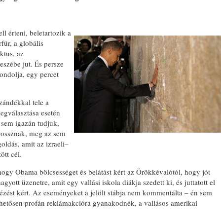
l érteni, beletartozik a
fúr, a globális
ktus, az
szébe jut. És persze
ondolja, egy percet
zándékkal tele a
egválasztása esetén
t sem igazán tudjuk,
y rossznak, meg az sem
oldás, amit az izraeli–
ött cél.
 hogy Obama bölcsességet és belátást kért az Örökkévalótól, hogy jót
gyott üzenetre, amit egy vallási iskola diákja szedett ki, és juttatott el
nézést kért. Az eseményeket a jelölt stábja nem kommentálta – én sem
lehetősen profán reklámakcióra gyanakodnék, a vallásos amerikai