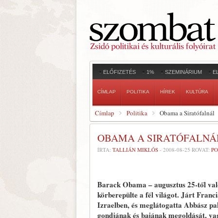
ELŐFIZETÉS
1%
SZEMINÁRIUM
E
CÍMLAP
POLITIKA
HÍREK
KULTÚRA
Címlap
Politika
Obama a Siratófalnál
OBAMA A SIRATÓFALNÁ
ÍRTA:
TALLIÁN MIKLÓS
-
2008-08-25
ROVAT:
PO
Barack Obama – augusztus 25-től való
körberepülte a fél világot. Járt Fra
Izraelben, és meglátogatta Abbász pa
gondjának és bajának megoldását, vag