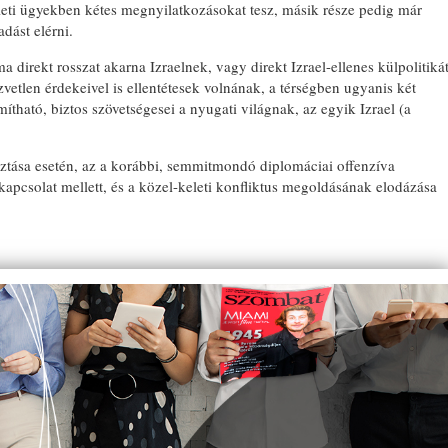
eti ügyekben kétes megnyilatkozásokat tesz, másik része pedig már
dást elérni.
a direkt rosszat akarna Izraelnek, vagy direkt Izrael-ellenes külpolitiká
vetlen érdekeivel is ellentétesek volnának, a térségben ugyanis két
ítható, biztos szövetségesei a nyugati világnak, az egyik Izrael (a
tása esetén, az a korábbi, semmitmondó diplomáciai offenzíva
os kapcsolat mellett, és a közel-keleti konfliktus megoldásának elodázása