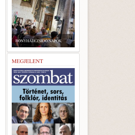
ZSIDÓ GASZTRONÓMIAI
TALÁLKOZÓ A BONYHÁDI
IDÓ NAPOK
ZSINAGÓGÁBAN
MEGJELENT