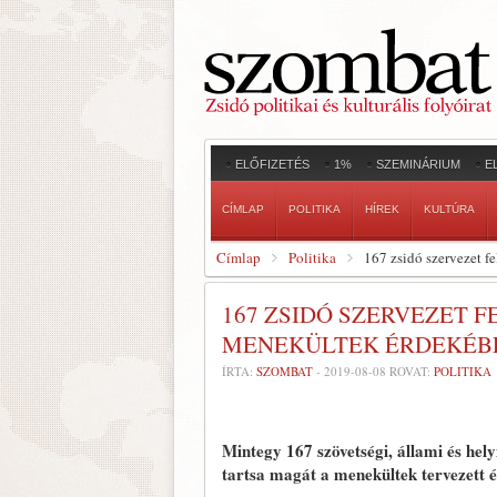
ELŐFIZETÉS
1%
SZEMINÁRIUM
E
CÍMLAP
POLITIKA
HÍREK
KULTÚRA
Címlap
Politika
167 zsidó szervezet 
167 ZSIDÓ SZERVEZET 
MENEKÜLTEK ÉRDEKÉB
ÍRTA:
SZOMBAT
-
2019-08-08
ROVAT:
POLITIKA
Mintegy 167 szövetségi, állami és hel
tartsa magát a menekültek tervezett év