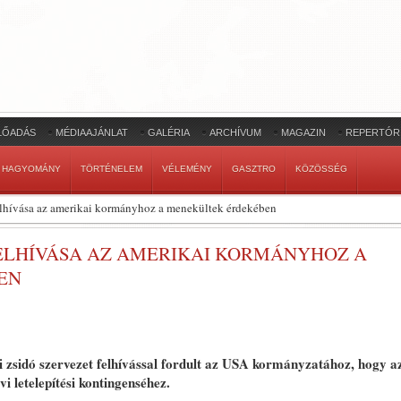
LŐADÁS
MÉDIAAJÁNLAT
GALÉRIA
ARCHÍVUM
MAGAZIN
REPERTÓR
HAGYOMÁNY
TÖRTÉNELEM
VÉLEMÉNY
GASZTRO
KÖZÖSSÉG
felhívása az amerikai kormányhoz a menekültek érdekében
FELHÍVÁSA AZ AMERIKAI KORMÁNYHOZ A
EN
yi zsidó szervezet felhívással fordult az USA kormányzatához, hogy a
i letelepítési kontingenséhez.