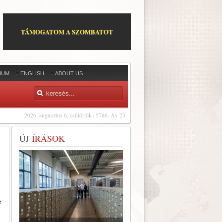
TÁMOGATOM A SZOMBATOT
IUM
ENGLISH
ABOUT US
2026. augusztus 6, csütörtök | 5786. Áv 23
ÚJ
ÍRÁSOK
z