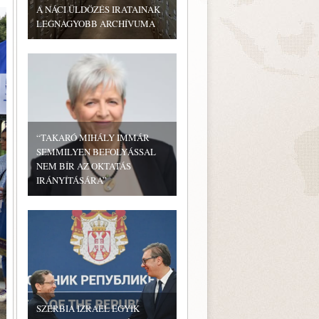
A NÁCI ÜLDÖZÉS IRATAINAK
LEGNAGYOBB ARCHÍVUMA
“TAKARÓ MIHÁLY IMMÁR
SEMMILYEN BEFOLYÁSSAL
NEM BÍR AZ OKTATÁS
IRÁNYÍTÁSÁRA”
SZERBIA IZRAEL EGYIK