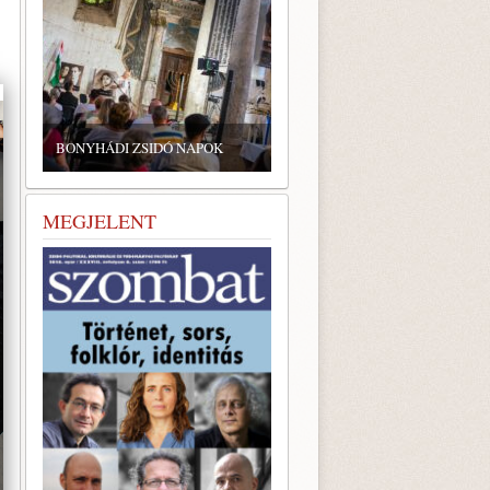
ZSIDÓ GASZTRONÓMIAI
TALÁLKOZÓ A BONYHÁDI
BONYHÁDI ZSIDÓ NAPOK
ZSINAGÓGÁBAN
MEGJELENT