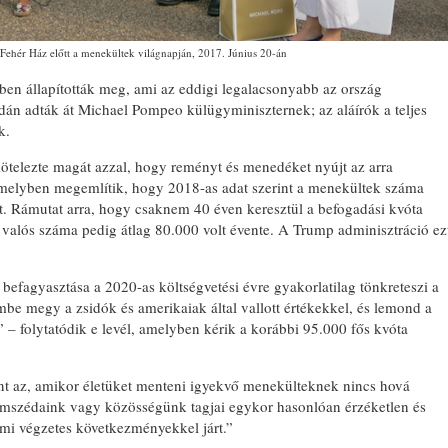
 Fehér Ház előtt a menekültek világnapján, 2017. Június 20-án
őben állapították meg, ami az eddigi legalacsonyabb az ország
erdán adták át Michael Pompeo külügyminiszternek; az aláírók a teljes
k.
ötelezte magát azzal, hogy reményt és menedéket nyújt az arra
amelyben megemlítik, hogy 2018-as adat szerint a menekültek száma
ót. Rámutat arra, hogy csaknem 40 éven keresztül a befogadási kvóta
k valós száma pedig átlag 80.000 volt évente. A Trump adminisztráció ez
befagyasztása a 2020-as költségvetési évre gyakorlatilag tönkreteszi a
mbe megy a zsidók és amerikaiak által vallott értékekkel, és lemond a
” – folytatódik e levél, amelyben kérik a korábbi 95.000 fős kvóta
ent az, amikor életüket menteni igyekvő menekülteknek nincs hová
zomszédaink vagy közösségünk tagjai egykor hasonlóan érzéketlen és
ami végzetes következményekkel járt.”