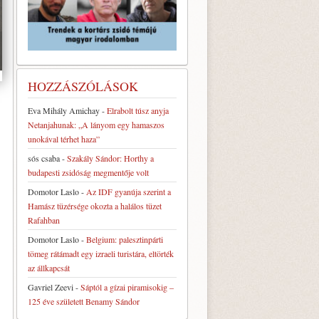
HOZZÁSZÓLÁSOK
Eva Mihály Amichay
-
Elrabolt túsz anyja
Netanjahunak: „A lányom egy hamaszos
unokával térhet haza”
sós csaba
-
Szakály Sándor: Horthy a
budapesti zsidóság megmentője volt
Domotor Laslo
-
Az IDF gyanúja szerint a
Hamász tüzérsége okozta a halálos tüzet
Rafahban
Domotor Laslo
-
Belgium: palesztinpárti
tömeg rátámadt egy izraeli turistára, eltörték
az állkapcsát
Gavriel Zeevi
-
Sáptól a gízai piramisokig –
125 éve született Benamy Sándor