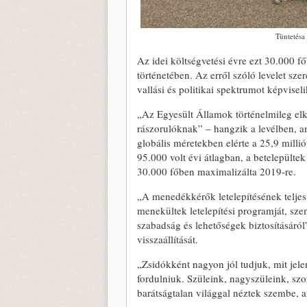
Tüntetésa
Az idei költségvetési évre ezt 30.000 f
történetében. Az erről szóló levelet sz
vallási és politikai spektrumot képviseli
„Az Egyesült Államok történelmileg elk
rászorulóknak” – hangzik a levélben, 
globális méretekben elérte a 25,9 milli
95.000 volt évi átlagban, a betelepülte
30.000 főben maximalizálta 2019-re.
„A menedékkérők letelepítésének teljes 
menekültek letelepítési programját, sze
szabadság és lehetőségek biztosításáról
visszaállítását.
„Zsidókként nagyon jól tudjuk, mit jel
fordulniuk. Szüleink, nagyszüleink, s
barátságtalan világgal néztek szembe, 