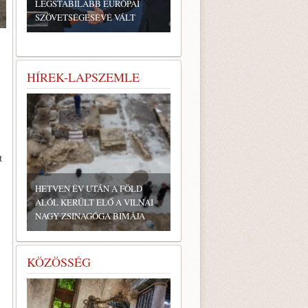
LEGSTABILABB EURÓPAI
SZÖVETSÉGESÉVÉ VÁLT
HÍREK-LAPSZEMLE
t
HETVEN ÉV UTÁN A FÖLD
ALÓL KERÜLT ELŐ A VILNAI
NAGY ZSINAGÓGA BIMÁJA
KÖZÖSSÉG