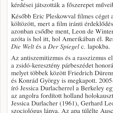
kérdései játszották a főszerepet művei
Később Eric Pleskowval filmes céget 
költözött, mert a film iránti érdeklődé
azonban csődbe ment, Leon de Winter 
azóta is hol itt, hol Amerikában él. R
Die Welt
és a
Der Spiegel
c. lapokba.
Az antiszemitizmus és a rasszizmus el
a zsidó-keresztény párbeszédet honorá
melyet többek között Friedrich Dürenm
és Konrád György is megkapott. 2005-
író Jessica Durlacherrel a Berkeley e
az angolra fordított holland holokausz
Jessica Durlacher (1961), Gerhard Le
szociológus lánya. Az apa túlélte Ausc