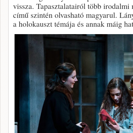
vissza. Tapasztalatairól több irodalmi 
című szintén olvasható magyarul. Lány
a holokauszt témája és annak máig ha