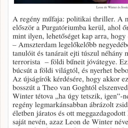
Leon de Winter és Jessi
A regény műfaja: politikai thriller. 
először a Purgatóriumba kerül, ahol őr
mint ilyen, lehetőséget kap arra, hog
– Amszterdam legelőkelőbb negyedében
tanulóit és tanárait ejti túszul néhány
terrorista – földi bűneit jóvátegye. Ez
búcsút a földi világtól, és nyerhet beb
Az újságírók kérdésére, hogy akkor ezz
bosszút a Theo van Goghtól elszenved
Winter tétova „ha úgy tetszik, igen”-n
regény legmarkánsabban ábrázolt zsidó 
életben járatos és ott meggazdagodott
saját nevén, azaz Leon de Winter néven