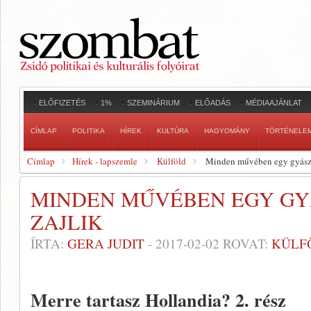
ELŐFIZETÉS
1%
SZEMINÁRIUM
ELŐADÁS
MÉDIAAJÁNLAT
CÍMLAP
POLITIKA
HÍREK
KULTÚRA
HAGYOMÁNY
TÖRTÉNELE
Címlap
Hírek - lapszemle
Külföld
Minden művében egy gyászf
MINDEN MŰVÉBEN EGY G
ZAJLIK
ÍRTA:
GERA JUDIT
-
2017-02-02
ROVAT:
KÜLF
Merre tartasz Hollandia? 2. rész