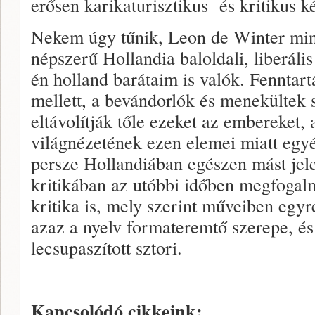
erősen karikaturisztikus és kritikus ké
Nekem úgy tűnik, Leon de Winter min
népszerű Hollandia baloldali, liberáli
én holland barátaim is valók. Fenntartá
mellett, a bevándorlók és menekültek 
eltávolítják tőle ezeket az embereket, 
világnézetének ezen elemei miatt egy
persze Hollandiában egészen mást jelen
kritikában az utóbbi időben megfogal
kritika is, mely szerint műveiben egy
azaz a nyelv formateremtő szerepe, é
lecsupaszított sztori.
Kapcsolódó cikkeink: