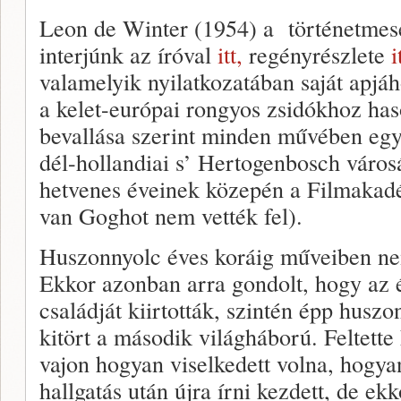
Leon de Winter (1954) a történetmesé
interjúnk az íróval
itt,
regényrészlete
i
valamelyik nyilatkozatában saját apjá
a kelet-európai rongyos zsidókhoz haso
bevallása szerint minden művében egy
dél-hollandiai s’ Hertogenbosch városá
hetvenes éveinek közepén a Filmakad
van Goghot nem vették fel).
Huszonnyolc éves koráig műveiben ne
Ekkor azonban arra gondolt, hogy az 
családját kiirtották, szintén épp huszo
kitört a második világháború. Feltette
vajon hogyan viselkedett volna, hogyan
hallgatás után újra írni kezdett, de ek