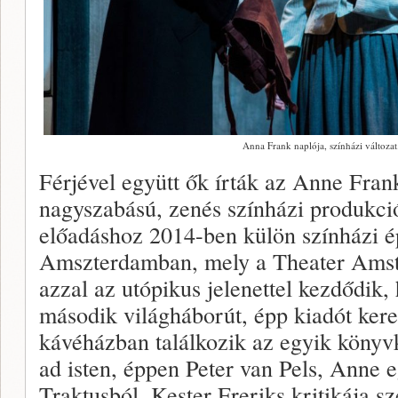
Anna Frank naplója, színházi változat.
Férjével együtt ők írták az Anne Fran
nagyszabású, zenés színházi produkci
előadáshoz 2014-ben külön színházi ép
Amszterdamban, mely a Theater Amste
azzal az utópikus jelenettel kezdődik,
második világháborút, épp kiadót kere
kávéházban találkozik az egyik könyvk
ad isten, éppen Peter van Pels, Anne 
Traktusból. Kester Freriks kritikája s