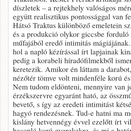
díszletek – a rejtekhely valóságos mér
együtt realisztikus pontossággal van f
Hátsó Traktus különböző emeletein szi
és a produkció olykor giccsbe forduló 
műfajából eredő intimitás mágiájának.
hol a napló kézírással írt lapjainak kina
pedig a korabeli híradófilmekből ism
keretezik. Amikor én láttam a darabot
nézőtér tömve volt mindenféle korú és
Nem tudom eldönteni, mennyire van jo
érzékszervre egyaránt ható, az összm
bevető, s így az eredeti intimitást két
hagyó rendezésnek. Tud-e hatni ma m
kislány hetvennégy évvel ezelőtt írt v
hasonló korú gyerekekre, és mi a határ