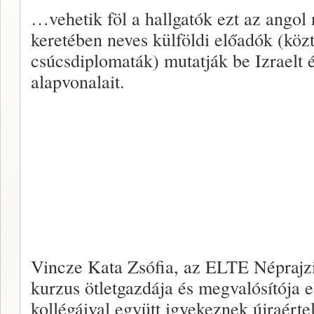
…vehetik föl a hallgatók ezt az angol
keretében neves külföldi előadók (köztü
csúcsdiplomaták) mutatják be Izraelt é
alapvonalait.
Vincze Kata Zsófia, az ELTE Néprajzi
kurzus ötletgazdája és megvalósítója
kollégáival együtt igyekeznek újraérte