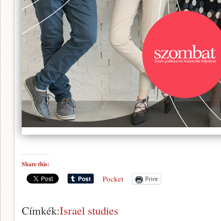
Share this:
Pocket
Print
Címkék:
Israel studies