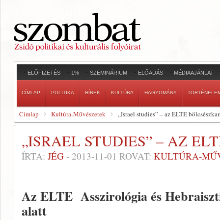
ELŐFIZETÉS
1%
SZEMINÁRIUM
ELŐADÁS
MÉDIAAJÁNLAT
CÍMLAP
POLITIKA
HÍREK
KULTÚRA
HAGYOMÁNY
TÖRTÉNELE
Címlap
Kultúra-Művészetek
„Israel studies” – az ELTE bölcsészka
„ISRAEL STUDIES” – AZ E
ÍRTA:
JÉG
-
2013-11-01
ROVAT:
KULTÚRA-MŰ
Az ELTE Asszirológia és Hebraiszti
alatt