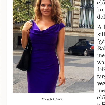
elő
kö
do
A l
kü
ígé
Rab
meg
wa
199
tá
ve
me
el
Vincze Kata Zsófia
a 