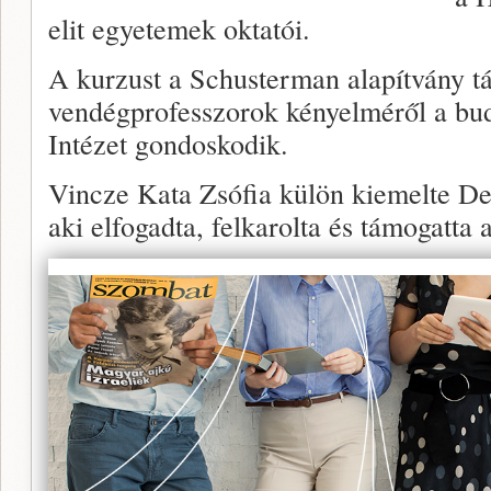
elit egyetemek oktatói.
A kurzust a Schusterman alapítvány t
vendégprofesszorok kényelméről a buda
Intézet gondoskodik.
Vincze Kata Zsófia külön kiemelte D
aki elfogadta, felkarolta és támogatta