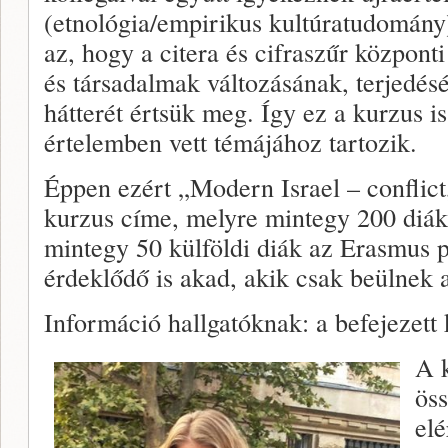
(etnológia/empirikus kultúratudomány
az, hogy a citera és cifraszűr központi
és társadalmak változásának, terjedés
hátterét értsük meg. Így ez a kurzus is
értelemben vett témájához tartozik.
Éppen ezért „Modern Israel – conflict,
kurzus címe, melyre mintegy 200 diák j
mintegy 50 külföldi diák az Erasmus 
érdeklődő is akad, akik csak beülnek 
Információ hallgatóknak: a befejezett k
A 
ös
elé