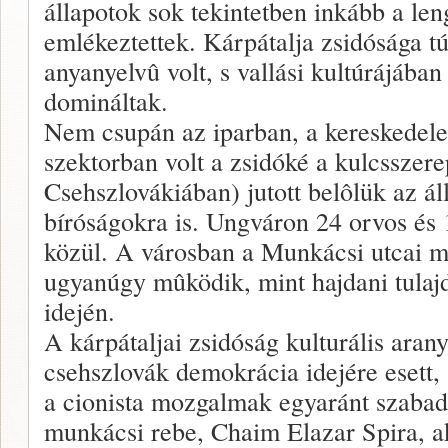
állapotok sok tekintetben inkább a len
emlékeztettek. Kárpátalja zsidósága t
anyanyelvû volt, s vallási kultúrájában
domináltak.
Nem csupán az iparban, a kereskedel
szektorban volt a zsidóké a kulcsszere
Csehszlovákiában) jutott belôlük az ál
bíróságokra is. Ungváron 24 orvos és 
közül. A városban a Munkácsi utcai m
ugyanúgy mûködik, mint hajdani tulajd
idején.
A kárpátaljai zsidóság kulturális arany
csehszlovák demokrácia idejére esett,
a cionista mozgalmak egyaránt szaba
munkácsi rebe, Chaim Elazar Spira, ak