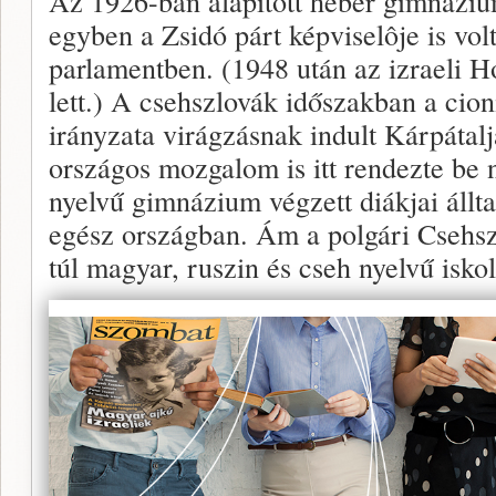
Az 1926-ban alapított héber gimnáziu
egyben a Zsidó párt képviselôje is vol
parlamentben. (1948 után az izraeli H
lett.) A csehszlovák időszakban a ci
irányzata virágzásnak indult Kárpátalj
országos mozgalom is itt rendezte be n
nyelvű gimnázium végzett diákjai állt
egész országban. Ám a polgári Csehsz
túl magyar, ruszin és cseh nyelvű iskol