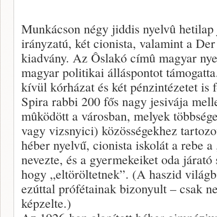
Munkácson négy jiddis nyelvû hetilap 
irányzatú, két cionista, valamint a De
kiadvány. Az Ôslakó címû magyar nyel
magyar politikai álláspontot támogatt
kívül kórházat és két pénzintézetet is f
Spira rabbi 200 fős nagy jesivája mell
mûködött a városban, melyek többsége 
vagy vizsnyici) közösségekhez tartozo
héber nyelvű, cionista iskolát a rebe 
nevezte, és a gyermekeiket oda járató
hogy „eltöröltetnek”. (A haszid világ
ezúttal prófétainak bizonyult – csak 
képzelte.)