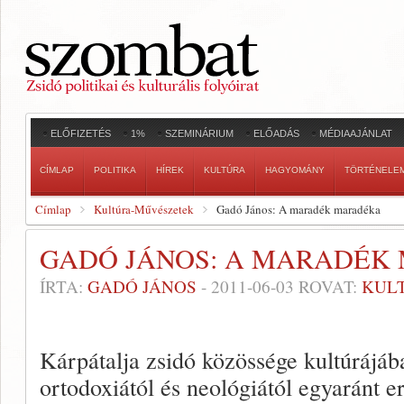
ELŐFIZETÉS
1%
SZEMINÁRIUM
ELŐADÁS
MÉDIAAJÁNLAT
CÍMLAP
POLITIKA
HÍREK
KULTÚRA
HAGYOMÁNY
TÖRTÉNELE
Címlap
Kultúra-Művészetek
Gadó János: A maradék maradéka
GADÓ JÁNOS: A MARADÉK
ÍRTA:
GADÓ JÁNOS
-
2011-06-03
ROVAT:
KUL
Kárpátalja zsidó közössége kultúrájá
ortodoxiától és neológiától egyaránt er