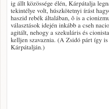
ig állt közössége élén, Kárpátalja leg
tekintélye volt, húszkötetnyi írást hag
haszid rebék általában, ô is a cionizmu
választások idején inkább a cseh nacio
agitált, nehogy a szekuláris és cionist
kelljen szavaznia. (A Zsidó párt így is
Kárpátalján.)