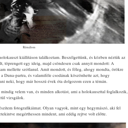
Rémálom
holokauszt kiállításon találkoztam. Beszélgettünk, és közben néztük az
lt, töprengett egy ideig, majd csöndesen csak annyit mondott: A
ltam mellette szótlanul. Amit mondott, és főleg, ahogy mondta, örökre
k a Duna-partra, és valamiféle csodának köszönhette azt, hogy
ni neki, hogy már hosszú évek óta dolgozom ezen a témán.
mindig velem van, és minden alkotást, ami a holokauszttal foglalkozik,
tül vizsgálok.
készítem fotografikáimat. Olyan vagyok, mint egy hegymászó, aki fel
letekintve megérthessen mindent, ami eddig rejtve volt előtte.