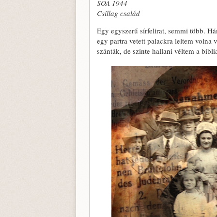
SOA 1944
Csillag család
Egy egyszerű sírfelirat, semmi több. H
egy partra vetett palackra leltem volna
szánták, de szinte hallani véltem a bib