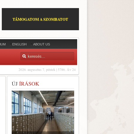
TÁMOGATOM A SZOMBATOT
IUM
ENGLISH
ABOUT US
2026. augusztus 7, péntek | 5786. Áv 24
ÚJ
ÍRÁSOK