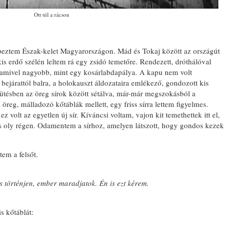
Ott túl a rácson
épeztem Észak-kelet Magyarországon. Mád és Tokaj között az országút
kis erdő szélén leltem rá egy zsidó temetőre. Rendezett, dróthálóval
valamivel nagyobb, mint egy kosárlabdapálya. A kapu nem volt
bejárattól balra, a holokauszt áldozataira emlékező, gondozott kis
sütésben az öreg sírok között sétálva, már-már megszokásból a
 öreg, málladozó kőtáblák mellett, egy friss sírra lettem figyelmes.
 volt az egyetlen új sír. Kíváncsi voltam, vajon kit temethettek itt el,
s oly régen. Odamentem a sírhoz, amelyen látszott, hogy gondos kezek
tem a felsőt.
i is történjen, ember maradjatok. Én is ezt kérem.
s kőtáblát: