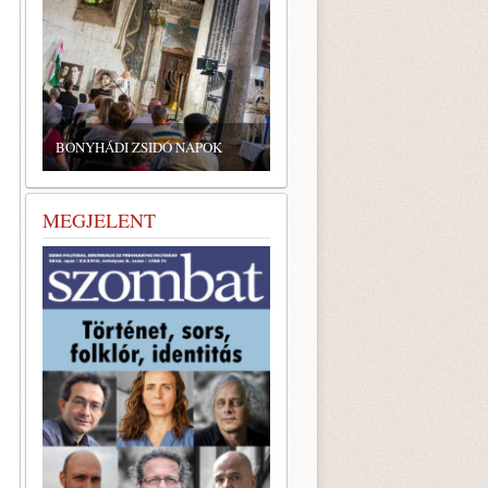
ZSIDÓ GASZTRONÓMIAI
TALÁLKOZÓ A BONYHÁDI
ZSINAGÓGÁBAN
MEGJELENT