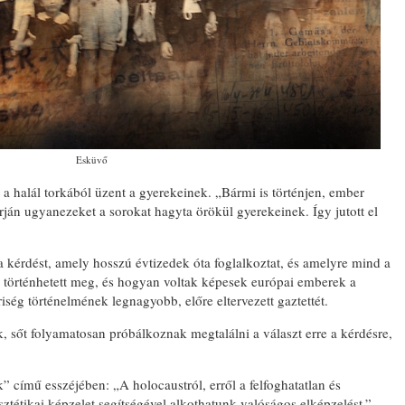
Esküvő
 a halál torkából üzent a gyerekeinek. „Bármi is történjen, ember
ján ugyanezeket a sorokat hagyta örökül gyerekeinek. Így jutott el
 kérdést, amely hosszú évtizedek óta foglalkoztat, és amelyre mind a
történhetett meg, és hogyan voltak képesek európai emberek a
ség történelmének legnagyobb, előre eltervezett gaztettét.
, sőt folyamatosan próbálkoznak megtalálni a választ erre a kérdésre,
” című esszéjében: „A holocaustról, erről a felfoghatatlan és
sztétikai képzelet segítségével alkothatunk valóságos elképzelést.”