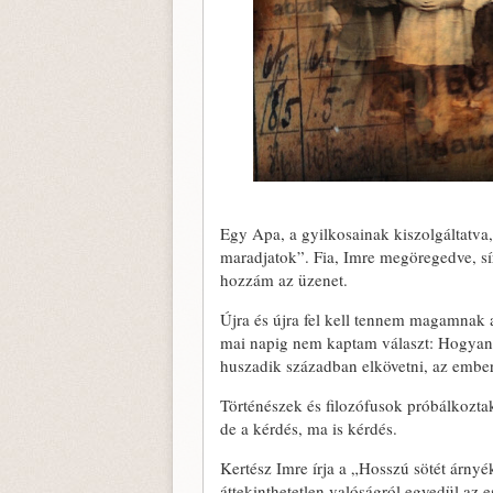
Egy Apa, a gyilkosainak kiszolgáltatva,
maradjatok”. Fia, Imre megöregedve, sír
hozzám az üzenet.
Újra és újra fel kell tennem magamnak a
mai napig nem kaptam választ: Hogyan 
huszadik században elkövetni, az emberi
Történészek és filozófusok próbálkoztak
de a kérdés, ma is kérdés.
Kertész Imre írja a „Hosszú sötét árnyék
áttekinthetetlen valóságról egyedül az e