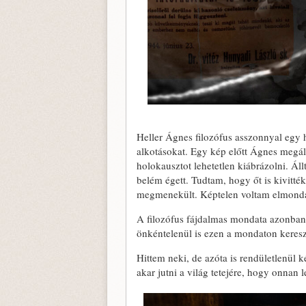
Heller Ágnes filozófus asszonnyal egy 
alkotásokat. Egy kép előtt Ágnes megál
holokausztot lehetetlen kiábrázolni. Ál
belém égett. Tudtam, hogy őt is kivitté
megmenekült. Képtelen voltam elmonda
A filozófus fájdalmas mondata azonban 
önkéntelenül is ezen a mondaton keresz
Hittem neki, de azóta is rendületlenül 
akar jutni a világ tetejére, hogy onnan 