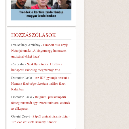
HOZZÁSZÓLÁSOK
Eva Mihály Amichay
-
Elrabolt túsz anyja
Netanjahunak: „A lányom egy hamaszos
unokával térhet haza”
sós csaba
-
Szakály Sándor: Horthy a
budapesti zsidóság megmentője volt
Domotor Laslo
-
Az IDF gyanúja szerint a
Hamász tüzérsége okozta a halálos tüzet
Rafahban
Domotor Laslo
-
Belgium: palesztinpárti
tömeg rátámadt egy izraeli turistára, eltörték
az állkapcsát
Gavriel Zeevi
-
Sáptól a gízai piramisokig –
125 éve született Benamy Sándor