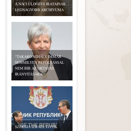
A NÁCI ÜLDÖZÉS IRATAINAK
LEGNAGYOBB ARCHÍVUMA
“TAKARÓ MIHÁLY IMMÁR
SEMMILYEN BEFOLYÁSSAL
NEM BÍR AZ OKTATÁS
IRÁNYÍTÁSÁRA”
SZERBIA IZRAEL EGYIK