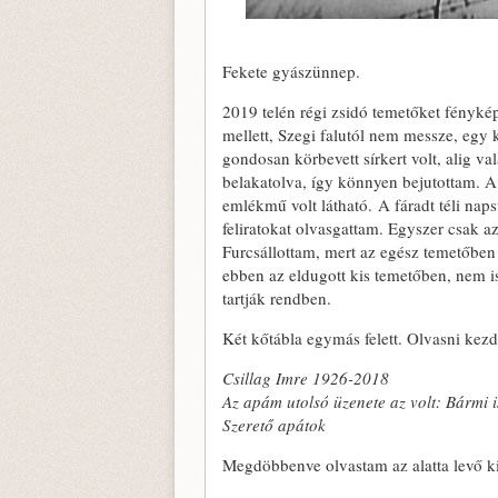
Fekete gyászünnep.
2019 telén régi zsidó temetőket fényk
mellett, Szegi falutól nem messze, egy 
gondosan körbevett sírkert volt, alig 
belakatolva, így könnyen bejutottam. A 
emlékmű volt látható. A fáradt téli nap
feliratokat olvasgattam. Egyszer csak az
Furcsállottam, mert az egész temetőben ez
ebben az eldugott kis temetőben, nem i
tartják rendben.
Két kőtábla egymás felett. Olvasni kezd
Csillag Imre 1926-2018
Az apám utolsó üzenete az volt: Bárm
Szerető apátok
Megdöbbenve olvastam az alatta levő ki