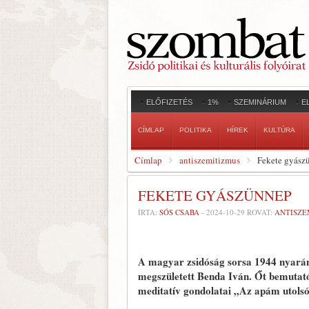
ELŐFIZETÉS
1%
SZEMINÁRIUM
E
CÍMLAP
POLITIKA
HÍREK
KULTÚRA
Címlap
antiszemitizmus
Fekete gyász
FEKETE GYÁSZÜNNEP
ÍRTA:
SÓS CSABA
-
2024-10-29
ROVAT:
ANTISZE
A magyar zsidóság sorsa 1944 nyarán 
megszületett Benda Iván. Őt bemutató
meditatív gondolatai „Az apám utolsó