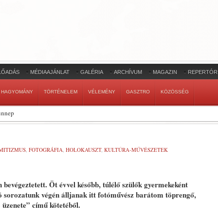
LŐADÁS
MÉDIAAJÁNLAT
GALÉRIA
ARCHÍVUM
MAGAZIN
REPERTÓR
HAGYOMÁNY
TÖRTÉNELEM
VÉLEMÉNY
GASZTRO
KÖZÖSSÉG
ünnep
MITIZMUS
,
FOTOGRÁFIA
,
HOLOKAUSZT
,
KULTÚRA-MŰVÉSZETEK
bevégeztetett. Öt évvel később, túlélő szülők gyermekeként
 sorozatunk végén álljanak itt fotóművész barátom töprengő,
 üzenete” című kötetéből.