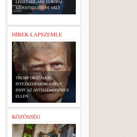
LEGSTABILABB EURÓPAI
SZÖVETSÉGESÉVÉ VÁLT
HÍREK-LAPSZEMLE
TRUMP ORSZÁGOS
INTÉZKEDÉSSOROZATOT
INDÍT AZ ANTISZEMITIZMUS
ELLEN
KÖZÖSSÉG