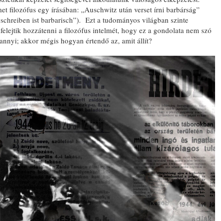
t filozófus egy írásában: „Auschwitz után verset írni barbárság”
chreiben ist barbarisch”). Ezt a tudományos világban szinte
lfelejtik hozzátenni a filozófus intelmét, hogy ez a gondolata nem szó
annyi; akkor mégis hogyan értendő az, amit állít?