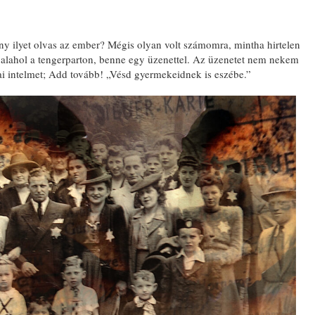
ány ilyet olvas az ember? Mégis olyan volt számomra, mintha hirtelen
 valahol a tengerparton, benne egy üzenettel. Az üzenetet nem nekem
liai intelmet; Add tovább! „Vésd gyermekeidnek is eszébe.”