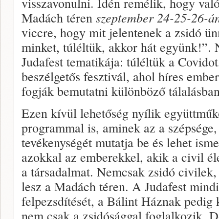
visszavonulni. Idén remélik, hogy való
Madách téren
szeptember 24-25-26-á
viccre, hogy mit jelentenek a zsidó ü
minket, túléltük, akkor hát együnk!”. 
Judafest tematikája: túléltük a Covidot
beszélgetős fesztivál, ahol híres embe
fogják bemutatni különböző tálalásban
Ezen kívül lehetőség nyílik együttmű
programmal is, aminek az a szépsége, 
tevékenységét mutatja be és lehet isme
azokkal az emberekkel, akik a civil él
a társadalmat. Nemcsak zsidó civilek,
lesz a Madách téren. A Judafest mindig
felpezsdítését, a Bálint Háznak pedig 
nem csak a zsidósággal foglalkozik. D