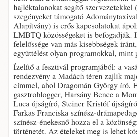
hajléktalanokat segítő szervezetekkel 
szegényeket támogató Adománytaxival
Alapítvány) is erős kapcsolatokat ápo
LMBTQ közösségeket is befogadják. H
felelőssége van más kisebbségek iránt, 
együttélést olyan programokkal, mint p
Ízelítő a fesztivál programjából: a va
rendezvény a Madách téren zajlik ma
címmel, ahol Dragomán György író, F
gasztroblogger, Harsány Bence a Mom
Luca újságíró, Steiner Kristóf újságíró
Farkas Franciska színész-drámapedag
színész-énekesnő hozza el a közönség
történetét. Az ételeket meg is lehet kó