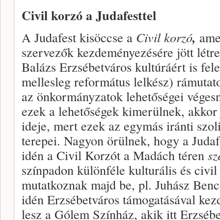
Civil korzó a Judafesttel
A Judafest kisöccse a
Civil korzó
,
amel
szervezők kezdeményezésére jött létre 
Balázs Erzsébetváros kultúráért is fe
mellesleg református lelkész) rámutat
az önkormányzatok lehetőségei végesn
ezek a lehetőségek kimerülnek, akkor j
ideje, mert ezek az egymás iránti szoli
terepei. Nagyon örülnek, hogy a Judaf
idén a Civil Korzót a Madách téren
sz
színpadon különféle kulturális és civ
mutatkoznak majd be, pl. Juhász Ben
idén Erzsébetváros támogatásával kez
lesz a Gólem Színház, akik itt Erzsébe