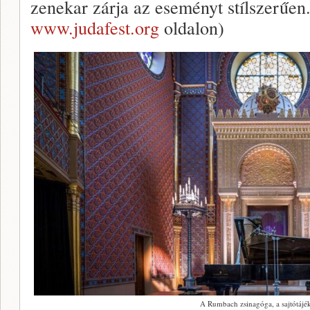
zenekar zárja az eseményt stílszerűen.
www.judafest.org
oldalon)
A Rumbach zsinagóga, a sajtótájék