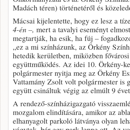
Madách téren) történetéről és közeled
Mácsai kijelentette, hogy ez lesz a tí
4-én –,
mert a tavalyi eseményt elmost
megtartják, ha esik, ha fúj – fogadko
„ez a mi színházunk, az Örkény Szính
hetedik kerületben, miközben fővárosi
együttműködés. Az idei 10. Örkény-ke
polgármester nyitja meg az Örkény Esz
Vattamány Zsolt volt polgármester is gi
együtt csináltuk végig az elmúlt 9 évet
A rendező-színházigazgató visszaemlé
mozgalom elindítására, amikor az abla
elhanyagolt parkoló látványa olyan leh
vágytak, bár egy park lenne ott. Az vo