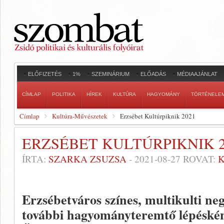
ELŐFIZETÉS
1%
SZEMINÁRIUM
ELŐADÁS
MÉDIAAJÁNLAT
CÍMLAP
POLITIKA
HÍREK
KULTÚRA
HAGYOMÁNY
TÖRTÉNELE
Címlap
Kultúra-Művészetek
Erzsébet Kultúrpiknik 2021
ERZSÉBET KULTÚRPIKNIK 2
ÍRTA:
SZARKA ZSUZSA
-
2021-08-27
ROVAT:
Erzsébetváros színes, multikulti n
további hagyományteremtő lépéskén