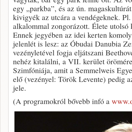
egy „parkba”, és az ún. magaskultúrá
kivigyék az utcára a vendégeknek. Pl.
alkalommal zongorázott. Élete utolsó ko
Ennek jegyében az idei kerten komoly
jelenlét is lesz: az Óbudai Danubia 
vezényletével fogja eljátszani Beethov
nehéz kitalálni, a VII. kerület örömér
Szimfóniája, amit a Semmelweis Egy
elő (vezényel: Török Levente) pedig az 
jele.
(A programokról bővebb infó a
www.o