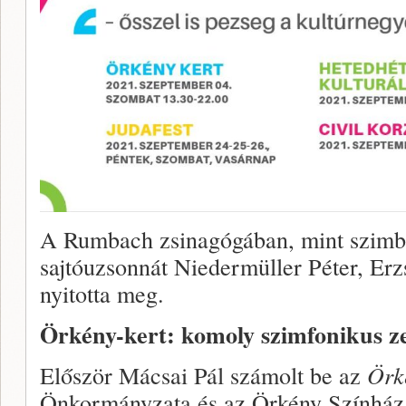
A Rumbach zsinagógában, mint szimbol
sajtóuzsonnát Niedermüller Péter, Er
nyitotta meg.
Örkény-kert: komoly szimfonikus ze
Először Mácsai Pál számolt be az
Örk
Önkormányzata és az Örkény Színház