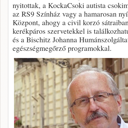
nyitottak, a KockaCsoki autista csoki
az RS9 Színház vagy a hamarosan nyí
Központ, ahogy a civil korzó sátraiban
kerékpáros szervetekkel is találkozha
és a Bischitz Johanna Humánszolgáltat
egészségmegőrző programokkal.