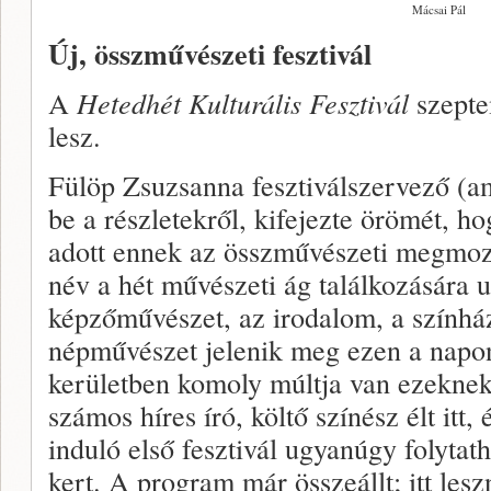
Mácsai Pál
Új, összművészeti fesztivál
A
Hetedhét Kulturális Fesztivál
szepte
lesz.
Fülöp Zsuzsanna fesztiválszervező (
be a részletekről, kifejezte örömét, ho
adott ennek az összművészeti megmo
név a hét művészeti ág találkozására ut
képzőművészet, az irodalom, a színhá
népművészet jelenik meg ezen a napon
kerületben komoly múltja van ezeknek
számos híres író, költő színész élt itt
induló első fesztivál ugyanúgy folytat
kert. A program már összeállt; itt les