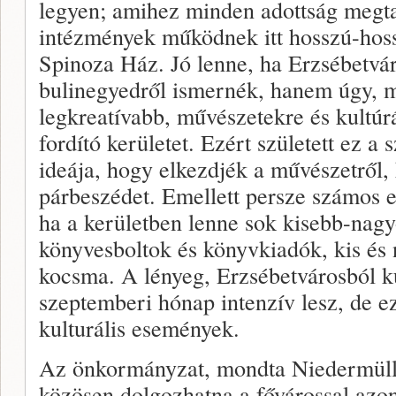
legyen; amihez minden adottság megta
intézmények működnek itt hosszú-hossz
Spinoza Ház. Jó lenne, ha Erzsébetvá
bulinegyedről ismernék, hanem úgy, m
legkreatívabb, művészetekre és kultúrá
fordító kerületet. Ezért született ez a
ideája, hogy elkezdjék a művészetről,
párbeszédet. Emellett persze számos e
ha a kerületben lenne sok kisebb-nagyo
könyvesboltok és könyvkiadók, kis és
kocsma. A lényeg, Erzsébetvárosból k
szeptemberi hónap intenzív lesz, de e
kulturális események.
Az önkormányzat, mondta Niedermüller
közösen dolgozhatna a fővárossal azon