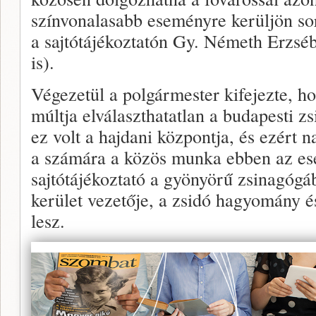
színvonalasabb eseményre kerüljön sor
a sajtótájékoztatón Gy. Németh Erzséb
is).
Végezetül a polgármester kifejezte, h
múltja elválaszthatatlan a budapesti z
ez volt a hajdani központja, és ezért 
a számára a közös munka ebben az ese
sajtótájékoztató a gyönyörű zsinagógá
kerület vezetője, a zsidó hagyomány é
lesz.