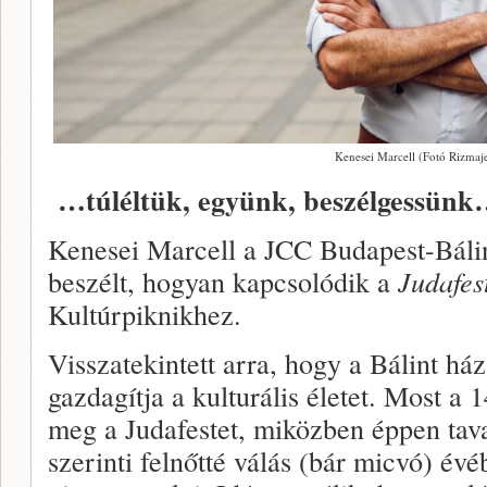
Kenesei Marcell (Fotó Rizmaje
…túléltük, együnk, beszélgessün
Kenesei Marcell a JCC Budapest-Bálin
beszélt, hogyan kapcsolódik a
Judafest
Kultúrpiknikhez.
Visszatekintett arra, hogy a Bálint ház
gazdagítja a kulturális életet. Most a
meg a Judafestet, miközben éppen tav
szerinti felnőtté válás (bár micvó) évéb