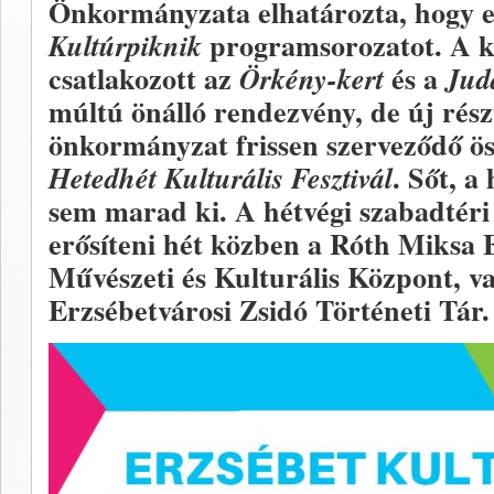
Önkormányzata elhatározta, hogy e
programsorozatot. A 
Kultúrpiknik
csatlakozott az
és a
Örkény-kert
Jud
múltú önálló rendezvény, de új rész
önkormányzat frissen szerveződő ö
. Sőt, 
Hetedhét Kulturális Fesztivál
sem marad ki. A hétvégi szabadtéri
erősíteni hét közben a Róth Miksa
Művészeti és Kulturális Központ, v
Erzsébetvárosi Zsidó Történeti Tár.