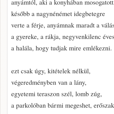
anyámtól, aki a konyhában mosogatott
később a nagynénémet idegbetegre
verte a férje, anyámnak maradt a válás
a gyereke, a rákja, negyvenkilenc éve
a halála, hogy tudjak mire emlékezni.
ezt csak úgy, kitételek nélkül,
végeredményben van a lány,
egyetemi teraszon szél, lomb zúg,
a parkolóban bármi megeshet, erősza