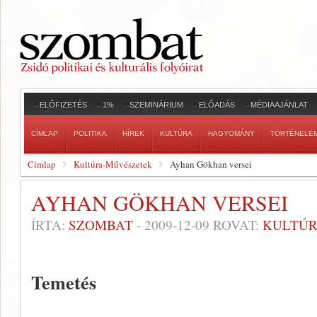
ELŐFIZETÉS
1%
SZEMINÁRIUM
ELŐADÁS
MÉDIAAJÁNLAT
CÍMLAP
POLITIKA
HÍREK
KULTÚRA
HAGYOMÁNY
TÖRTÉNELE
Címlap
Kultúra-Művészetek
Ayhan Gökhan versei
AYHAN GÖKHAN VERSEI
ÍRTA:
SZOMBAT
-
2009-12-09
ROVAT:
KULTÚR
Temetés