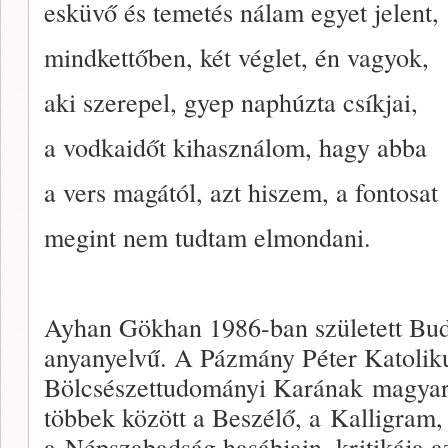
esküvő és temetés nálam egyet jelent,
mindkettőben, két véglet, én vagyok,
aki szerepel, gyep naphúzta csíkjai,
a vodkaidőt kihasználom, hagy abba
a vers magától, azt hiszem, a fontosat
megint nem tudtam elmondani.
Ayhan Gökhan 1986-ban született Bud
anyanyelvű. A Pázmány Péter Katoli
Bölcsészettudományi Karának magyar s
többek között a Beszélő, a Kalligram
a Népszabadság hasábjain, kritikája a