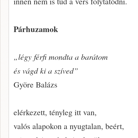
innen nem is tud a vers folytatódni.
Párhuzamok
„légy férfi mondta a barátom
és vágd ki a szíved”
Györe Balázs
elérkezett, tényleg itt van,
valós alapokon a nyugtalan, beért,