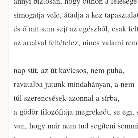
annyi biztosan, hogy otthon a felesége
simogatja vele, átadja a kéz tapasztalat
és ő mit sem sejt az egészből, csak fel
az arcával feltételez, nincs valami ren
nap süt, az út kavicsos, nem puha,
ravatalba jutunk mindahányan, a nem
túl szerencsések azonnal a sírba,
a gödör filozófiája megrekedt, se égi, s
van, hogy már nem tud segíteni semmi