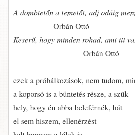
A dombtetőn
a
temetőt, adj odáig menn
Orbán Ottó
Keserű, hogy minden rohad, ami itt va
Orbán Ottó
ezek a próbálkozások, nem tudom, mir
a koporsó is a büntetés része, a szűk
hely, hogy én abba beleférnék, hát
el sem hiszem, ellenérzést
kelt bennem a lélek is,