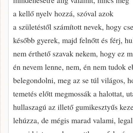
a kellő nyelv hozzá, szóval azok
a születéstől számított nevek, hogy c
később gyerek, majd felnőtt és férj, hu
nem érthető szavak nekem, hogy ez m
én nevem lenne, nem, én nem tudok e
belegondolni, meg az se túl világos, 
temetés előtt megmossák a halottat, u
hullaszagú az illető gumikesztyűs keze
lehúzza, de mégis marad valami, lega