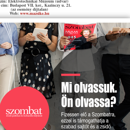
szín: Elektrotechnikai Múzeum (udvar)
 cím: Budapest VII. ker., Kazinczy u. 21.
(az esemény díjtalan)
Web:
www.mazsike.hu