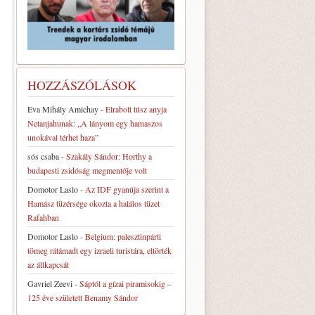
HOZZÁSZÓLÁSOK
Eva Mihály Amichay
-
Elrabolt túsz anyja
Netanjahunak: „A lányom egy hamaszos
unokával térhet haza”
sós csaba
-
Szakály Sándor: Horthy a
budapesti zsidóság megmentője volt
Domotor Laslo
-
Az IDF gyanúja szerint a
Hamász tüzérsége okozta a halálos tüzet
Rafahban
Domotor Laslo
-
Belgium: palesztinpárti
tömeg rátámadt egy izraeli turistára, eltörték
az állkapcsát
Gavriel Zeevi
-
Sáptól a gízai piramisokig –
125 éve született Benamy Sándor