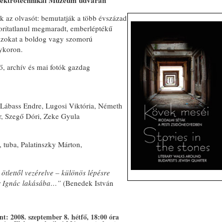
 Elektrotechnikai Múzeum udvarán
ják az olvasót: bemutatják a több évszázad
borítatlanul megmaradt, emberléptékű
ik azokat a boldog vagy szomorú
gykoron.
tő, archív és mai fotók gazdag
Lábass Endre, Lugosi Viktória, Németh
r, Szegő Dóri, Zeke Gyula
, tuba, Palatinszky Márton,
ötlettől vezérelve – különös lépésre
er Ignác lakásába…”
(Benedek István
nt: 2008. szeptember 8. hétfő, 18:00 óra