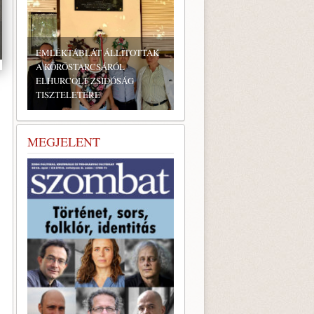
EMLÉKTÁBLÁT ÁLLÍTOTTAK
A KÖRÖSTARCSÁRÓL
ELHURCOLT ZSIDÓSÁG
TISZTELETÉRE
MEGJELENT