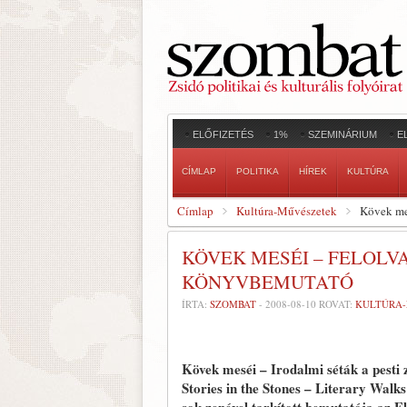
ELŐFIZETÉS
1%
SZEMINÁRIUM
E
CÍMLAP
POLITIKA
HÍREK
KULTÚRA
Címlap
Kultúra-Művészetek
Kövek mes
KÖVEK MESÉI – FELOLV
KÖNYVBEMUTATÓ
ÍRTA:
SZOMBAT
-
2008-08-10
ROVAT:
KULTÚRA
Kövek meséi – Irodalmi séták a pesti
Stories in the Stones – Literary Walk