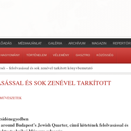
LŐADÁS
MÉDIAAJÁNLAT
GALÉRIA
ARCHÍVUM
MAGAZIN
REPERTÓR
HAGYOMÁNY
TÖRTÉNELEM
VÉLEMÉNY
GASZTRO
KÖZÖSSÉG
éi – felolvasással és sok zenével tarkított könyvbemutató
ASÁSSAL ÉS SOK ZENÉVEL TARKÍTOTT
-MŰVÉSZETEK
 zsidónegyedben
s around Budapest’s Jewish Quarter, című kötetének felolvasással és