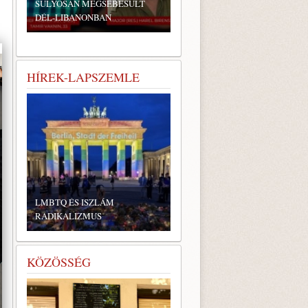
SÚLYOSAN MEGSEBESÜLT
DÉL-LIBANONBAN
HÍREK-LAPSZEMLE
LMBTQ ÉS ISZLÁM
RADIKALIZMUS
KÖZÖSSÉG