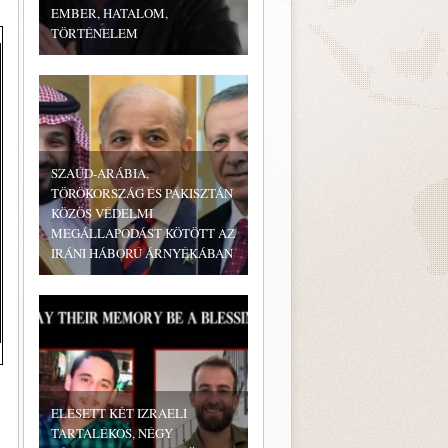
EMBER, HATALOM,
TÖRTÉNELEM
SZAÚD-ARÁBIA,
TÖRÖKORSZÁG ÉS PAKISZTÁN
KÖZÖS VÉDELMI
MEGÁLLAPODÁST KÖTÖTT AZ
IRÁNI HÁBORÚ ÁRNYÉKÁBAN
ELESETT KÉT IZRAELI
TARTALÉKOS, NÉGY