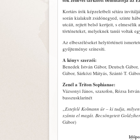
sok zenével tarkított bemutatója az
Kortárs írók képzeletbeli sétára invitál
során kialakult zsidónegyed, szinte há
utcáit, rejtett belső kertjeit, s elmesél
történeteket, melyeknek tanúi voltak e
Az elbeszéléseket helytörténeti ismerte
gyűjteménye színesíti.
A könyv szerzői:
Benedek István Gábor, Deutsch Gábor, 
Gábor, Sárközi Mátyás, Szántó T. Gábo
Zenél a Triton Sophianae:
Vázsonyi János, szaxofon, Rózsa István
basszusklarinét
„Estefelé Kolmann úr – ki tudja, milyen 
szánta el magát. Becsöngetett Goldzih
Gábor)
Időpo