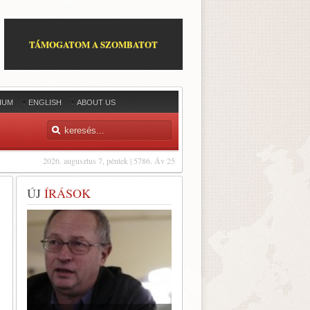
TÁMOGATOM A SZOMBATOT
IUM
ENGLISH
ABOUT US
2026. augusztus 7, péntek | 5786. Áv 25
ÚJ
ÍRÁSOK