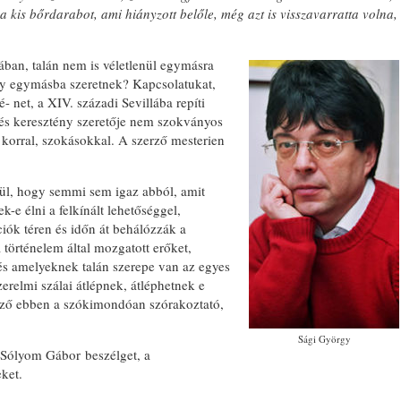
a kis bőrdarabot, ami hiányzott belőle, még azt is visszavarratta volna,
ban, talán nem is véletlenül egymásra
ogy egymásba szeretnek? Kapcsolatukat,
é- net, a XIV. századi Sevillába repíti
s és keresztény szeretője nem szokványos
korral, szokásokkal. A szerző mesterien
erül, hogy semmi sem igaz abból, amit
-e élni a felkínált lehetőséggel,
ciók téren és időn át behálózzák a
a történelem által mozgatott erőket,
és amelyeknek talán szerepe van az egyes
erelmi szálai átlépnek, átléphetnek e
zerző ebben a szókimondóan szórakoztató,
Sági György
. Sólyom Gábor beszélget, a
eket.