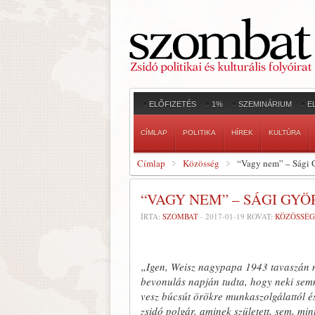
ELŐFIZETÉS
1%
SZEMINÁRIUM
E
CÍMLAP
POLITIKA
HÍREK
KULTÚRA
Címlap
Közösség
“Vagy nem” – Sági 
“VAGY NEM” – SÁGI G
ÍRTA:
SZOMBAT
-
2017-01-19
ROVAT:
KÖZÖSSÉG
„Igen, Weisz nagypapa 1943 tavaszán m
bevonulás napján tudta, hogy neki semm
vesz búcsút örökre munkaszolgálattól és
zsidó polgár, aminek született, sem, mi