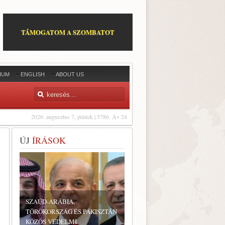
TÁMOGATOM A SZOMBATOT
IUM
ENGLISH
ABOUT US
2026. augusztus 7, péntek | 5786. Áv 24
ÚJ
ÍRÁSOK
SZAÚD-ARÁBIA,
TÖRÖKORSZÁG ÉS PAKISZTÁN
KÖZÖS VÉDELMI