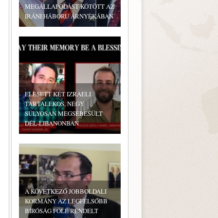
MEGÁLLAPODÁST KÖTÖTT AZ
IRÁNI HÁBORÚ ÁRNYÉKÁBAN
ELESETT KÉT IZRAELI
TARTALÉKOS, NÉGY
SÚLYOSAN MEGSEBESÜLT
DÉL-LIBANONBAN
A KÖVETKEZŐ JOBBOLDALI
KORMÁNY AZ LEGFELSŐBB
BÍRÓSÁG FÖLÉ RENDELT