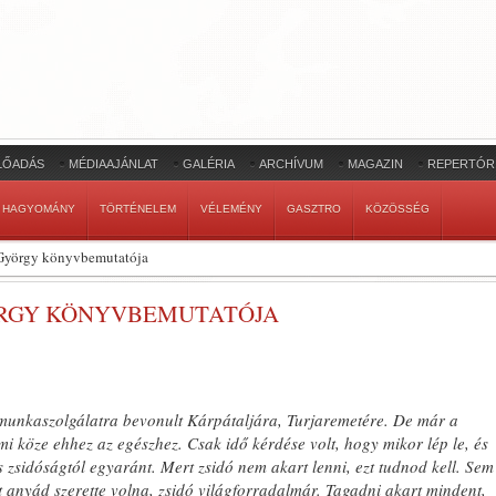
LŐADÁS
MÉDIAAJÁNLAT
GALÉRIA
ARCHÍVUM
MAGAZIN
REPERTÓR
HAGYOMÁNY
TÖRTÉNELEM
VÉLEMÉNY
GASZTRO
KÖZÖSSÉG
György könyvbemutatója
YÖRGY KÖNYVBEMUTATÓJA
unkaszolgálatra bevonult Kárpátaljára, Turjaremetére. De már a
i köze ehhez az egészhez. Csak idő kérdése volt, hogy mikor lép le, és
 zsidóságtól egyaránt. Mert zsidó nem akart lenni, ezt tudnod kell. Sem
nt anyád szerette volna, zsidó világforradalmár. Tagadni akart mindent,