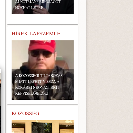
ALKOTMÁNYBÍRÓSÁGOT
HOZHAT LÉTRE
HÍREK-LAPSZEMLE
A KÖZÖSSÉGI TILTAKOZÁS
MIATT LÉPETT VISSZA A
KORÁBBI NEONÁCI BRIT
KÉPVISELŐJELÖLT
KÖZÖSSÉG