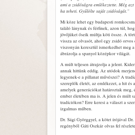
ami a zsidóságra emlékeztette. Még azt 
ha teheti. Gyűlölte saját zsidóságát.”
Mi köze lehet egy budapesti romkocsmá
találó lánynak és férfinek, azon túl, h
jövőjüket őseik múltja köti össze. A tört
vissza az olvasót, ahol egy zsidó orvo
viszonyán keresztül ismerkedhet meg a 
ábrázolja a spanyol középkor világát.
A múlt teljesen átrajzolja a jelent. Kid
annak hittünk eddig. Az utódok merjenek
legyenek-e a pillanat művészei? A tradí
szereplők életét, az emlékezet, a hit és 
amelyek generációkat határoztak meg, 
ember életében ma is. A jelen és múlt sz
tradíciókon? Erre keresi a választ a s
izgalmas műben.
Dr. Sági Györggyel, a kötet írójával Dr
regényből Gáti Oszkár olvas fel részlet