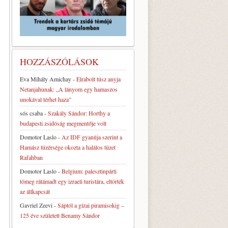
HOZZÁSZÓLÁSOK
Eva Mihály Amichay
-
Elrabolt túsz anyja
Netanjahunak: „A lányom egy hamaszos
unokával térhet haza”
sós csaba
-
Szakály Sándor: Horthy a
budapesti zsidóság megmentője volt
Domotor Laslo
-
Az IDF gyanúja szerint a
Hamász tüzérsége okozta a halálos tüzet
Rafahban
Domotor Laslo
-
Belgium: palesztinpárti
tömeg rátámadt egy izraeli turistára, eltörték
az állkapcsát
Gavriel Zeevi
-
Sáptól a gízai piramisokig –
125 éve született Benamy Sándor