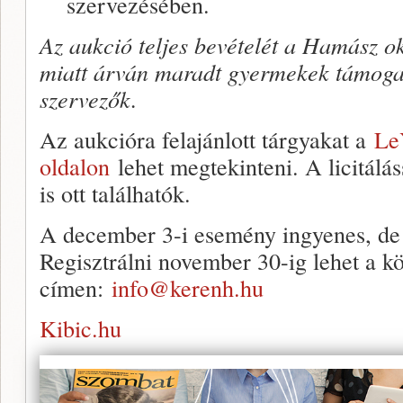
szervezésében.
Az aukció teljes bevételét a Hamász o
miatt árván maradt gyermekek támogat
szervezők.
Az aukcióra felajánlott tárgyakat a
Le
oldalon
lehet megtekinteni. A licitálás
is ott találhatók.
A december 3-i esemény ingyenes, de r
Regisztrálni november 30-ig lehet a k
címen:
info@kerenh.hu
Kibic.hu