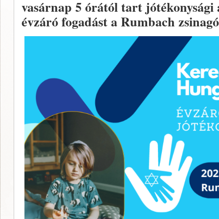
vasárnap 5 órától tart jótékonysági
évzáró fogadást a Rumbach zsinag