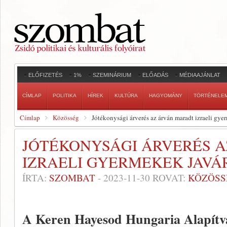
ELŐFIZETÉS
1%
SZEMINÁRIUM
ELŐADÁS
MÉDIAAJÁNLAT
CÍMLAP
POLITIKA
HÍREK
KULTÚRA
HAGYOMÁNY
TÖRTÉNELE
Címlap
Közösség
Jótékonysági árverés az árván maradt izraeli gye
JÓTÉKONYSÁGI ÁRVERÉS 
IZRAELI GYERMEKEK JAVÁ
ÍRTA:
SZOMBAT
-
2023-11-30
ROVAT:
KÖZÖSS
A Keren Hayesod Hungaria Alapítv