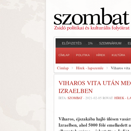
ELŐFIZETÉS
1%
SZEMINÁRIUM
E
CÍMLAP
POLITIKA
HÍREK
KULTÚRA
Címlap
Hírek - lapszemle
Viharos vita
VIHAROS VITA UTÁN M
IZRAELBEN
ÍRTA:
SZOMBAT
-
2021-02-05
ROVAT:
HÍREK - 
Viharos, éjszakába hajló ülésen vasár
Izraelben, ahol 5000 fölé emelkedett