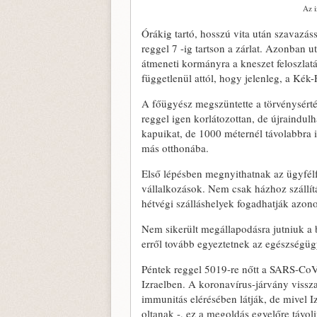
Az i
Órákig tartó, hosszú vita után szavazás
reggel 7 -ig tartson a zárlat. Azonban u
átmeneti kormányra a kneszet feloszlatá
függetlenül attól, hogy jelenleg, a Kék
A főügyész megszüntette a törvénysérté
reggel igen korlátozottan, de újraindul
kapuikat, de 1000 méternél távolabbra i
más otthonába.
Első lépésben megnyithatnak az ügyfél
vállalkozások. Nem csak házhoz szállítá
hétvégi szálláshelyek fogadhatják azonos
Nem sikerült megállapodásra jutniuk a 
erről tovább egyeztetnek az egészségügyi
Péntek reggel 5019-re nőtt a SARS-CoV
Izraelben. A koronavírus-járvány vissza
immunitás elérésében látják, de mivel 
oltanak -, ez a megoldás egyelőre távoli