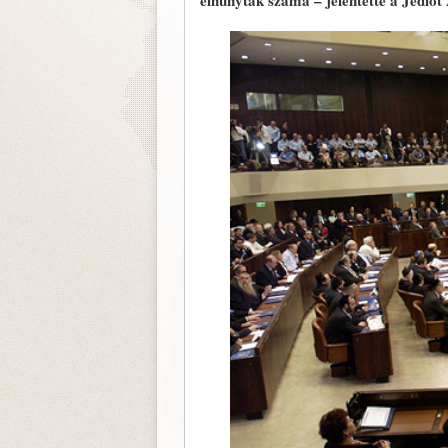
elhunytak száma – jelentette a Jediót