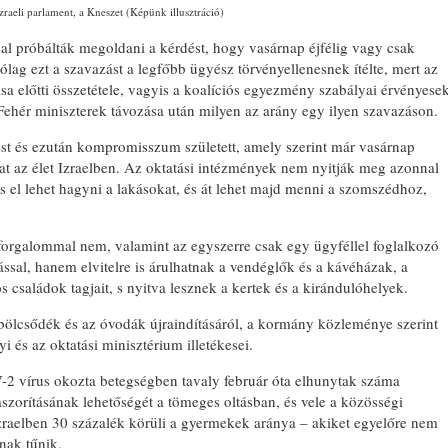
zraeli parlament, a Kneszet (Képünk illusztráció)
sal próbálták megoldani a kérdést, hogy vasárnap éjfélig vagy csak
tólag ezt a szavazást a legfőbb ügyész törvényellenesnek ítélte, mert az
sa előtti összetétele, vagyis a koalíciós egyezmény szabályai érvényese
-Fehér miniszterek távozása után milyen az arány egy ilyen szavazáson.
st és ezután kompromisszum született, amely szerint már vasárnap
hat az élet Izraelben. Az oktatási intézmények nem nyitják meg azonnal
s el lehet hagyni a lakásokat, és át lehet majd menni a szomszédhoz,
forgalommal nem, valamint az egyszerre csak egy ügyféllel foglalkozó
ssal, hanem elvitelre is árulhatnak a vendéglők és a kávéházak, a
 családok tagjait, s nyitva lesznek a kertek és a kirándulóhelyek.
bölcsődék és az óvodák újraindításáról, a kormány közleménye szerint
 és az oktatási minisztérium illetékesei.
-2 vírus okozta betegségben tavaly február óta elhunytak száma
szorításának lehetőségét a tömeges oltásban, és vele a közösségi
Izraelben 30 százalék körüli a gyermekek aránya – akiket egyelőre nem
nak tűnik.