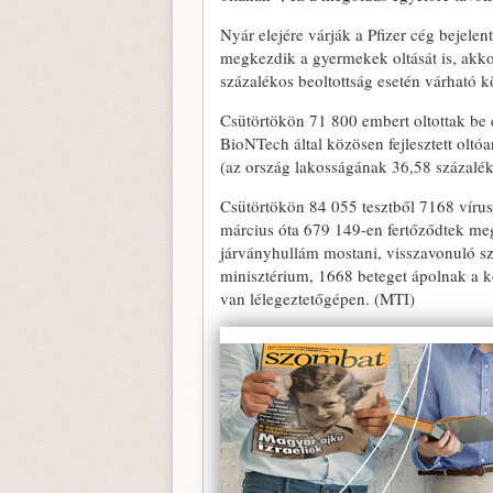
Nyár elejére várják a Pfizer cég bejelen
megkezdik a gyermekek oltását is, akkor 
százalékos beoltottság esetén várható 
Csütörtökön 71 800 embert oltottak be e
BioNTech által közösen fejlesztett olt
(az ország lakosságának 36,58 százalék
Csütörtökön 84 055 tesztből 7168 vírush
március óta 679 149-en fertőződtek meg
járványhullám mostani, visszavonuló sz
minisztérium, 1668 beteget ápolnak a 
van lélegeztetőgépen. (MTI)