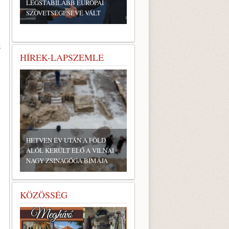
LEGSTABILABB EURÓPAI
SZÖVETSÉGESÉVÉ VÁLT
k
HÍREK-LAPSZEMLE
HETVEN ÉV UTÁN A FÖLD
ALÓL KERÜLT ELŐ A VILNAI
NAGY ZSINAGÓGA BIMÁJA
KÖZÖSSÉG