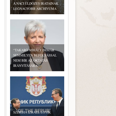
A NÁCI ÜLDÖZÉS IRATAINAK
LEGNAGYOBB ARCHÍVUMA
“TAKARÓ MIHÁLY IMMÁR
SEMMILYEN BEFOLYÁSSAL
NEM BÍR AZ OKTATÁS
IRÁNYÍTÁSÁRA”
SZERBIA IZRAEL EGYIK