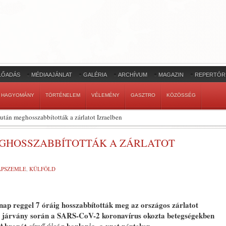
LŐADÁS
MÉDIAAJÁNLAT
GALÉRIA
ARCHÍVUM
MAGAZIN
REPERTÓR
HAGYOMÁNY
TÖRTÉNELEM
VÉLEMÉNY
GASZTRO
KÖZÖSSÉG
 után meghosszabbították a zárlatot Izraelben
EGHOSSZABBÍTOTTÁK A ZÁRLATOT
LAPSZEMLE
,
KÜLFÖLD
nap reggel 7 óráig hosszabbították meg az országos zárlatot
 a járvány során a SARS-CoV-2 koronavírus okozta betegségekben