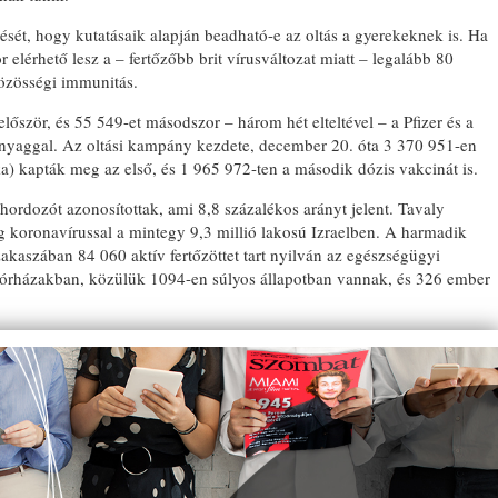
tését, hogy kutatásaik alapján beadható-e az oltás a gyerekeknek is. Ha
elérhető lesz a – fertőzőbb brit vírusváltozat miatt – legalább 80
közösségi immunitás.
lőször, és 55 549-et másodszor – három hét elteltével – a Pfizer és a
óanyaggal. Az oltási kampány kezdete, december 20. óta 3 370 951-en
a) kapták meg az első, és 1 965 972-ten a második dózis vakcinát is.
ordozót azonosítottak, ami 8,8 százalékos arányt jelent. Tavaly
 koronavírussal a mintegy 9,3 millió lakosú Izraelben. A harmadik
akaszában 84 060 aktív fertőzöttet tart nyilván az egészségügyi
kórházakban, közülük 1094-en súlyos állapotban vannak, és 326 ember