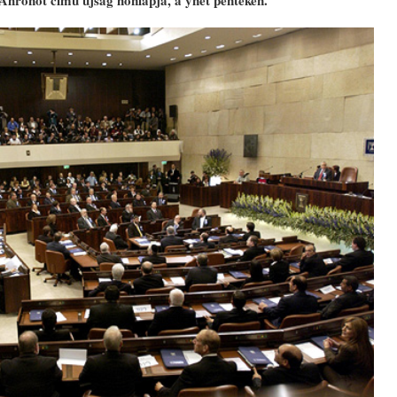
 Ahronót című újság honlapja, a ynet pénteken.