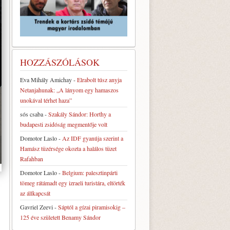
HOZZÁSZÓLÁSOK
Eva Mihály Amichay
-
Elrabolt túsz anyja
Netanjahunak: „A lányom egy hamaszos
unokával térhet haza”
sós csaba
-
Szakály Sándor: Horthy a
budapesti zsidóság megmentője volt
Domotor Laslo
-
Az IDF gyanúja szerint a
Hamász tüzérsége okozta a halálos tüzet
Rafahban
Domotor Laslo
-
Belgium: palesztinpárti
tömeg rátámadt egy izraeli turistára, eltörték
az állkapcsát
Gavriel Zeevi
-
Sáptól a gízai piramisokig –
125 éve született Benamy Sándor