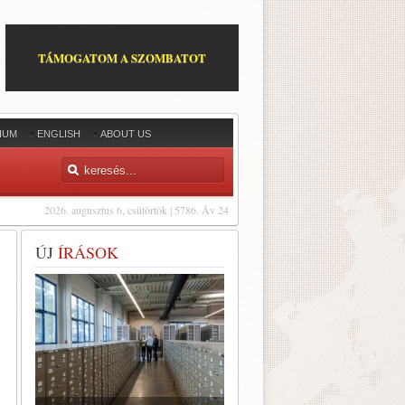
TÁMOGATOM A SZOMBATOT
IUM
ENGLISH
ABOUT US
2026. augusztus 6, csütörtök | 5786. Áv 24
ÚJ
ÍRÁSOK