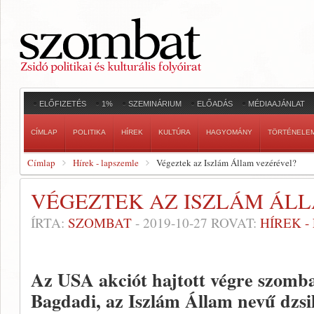
ELŐFIZETÉS
1%
SZEMINÁRIUM
ELŐADÁS
MÉDIAAJÁNLAT
CÍMLAP
POLITIKA
HÍREK
KULTÚRA
HAGYOMÁNY
TÖRTÉNELE
Címlap
Hírek - lapszemle
Végeztek az Iszlám Állam vezérével?
VÉGEZTEK AZ ISZLÁM ÁL
ÍRTA:
SZOMBAT
-
2019-10-27
ROVAT:
HÍREK 
Az USA akciót hajtott végre szomb
Bagdadi, az Iszlám Állam nevű dzsi