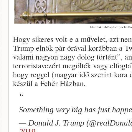
Abu Bakr al-Bagdadi, az Iszlá
Hogy sikeres volt-e a művelet, azt nem
Trump elnök pár órával korábban a T
valami nagyon nagy dolog történt”, ami
terroristavezért megölték vagy elfogtá
hogy reggel (magyar idő szerint kora 
készül a Fehér Házban.
Something very big has just happ
— Donald J. Trump (@realDona
2019