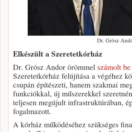
Dr. Grósz And
Elkészült a Szeretetkórház
Dr. Grósz Andor örömmel
számolt be
Szeretetkórház felújítása a végéhez k
csupán építészeti, hanem szakmai megú
funkciókkal, új műszerekkel szeretnén
teljesen megújult infrastruktúrában,
fogalmazott.
A kórház működéséhez szükséges finan