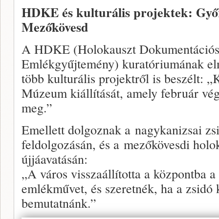
HDKE és kulturális projektek: Győ
Mezőkövesd
A HDKE (Holokauszt Dokumentációs
Emlékgyűjtemény) kuratóriumának el
több kulturális projektről is beszélt: 
Múzeum kiállítását, amely február vég
meg.”
Emellett dolgoznak a nagykanizsai zs
feldolgozásán, és a mezőkövesdi hol
újjáavatásán:
„A város visszaállította a központba a 
emlékművet, és szeretnék, ha a zsidó k
bemutatnánk.”