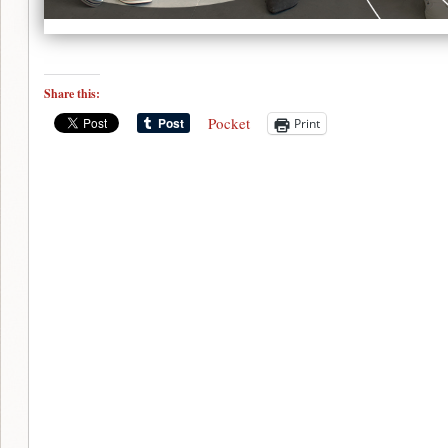
Share this:
Pocket
Print