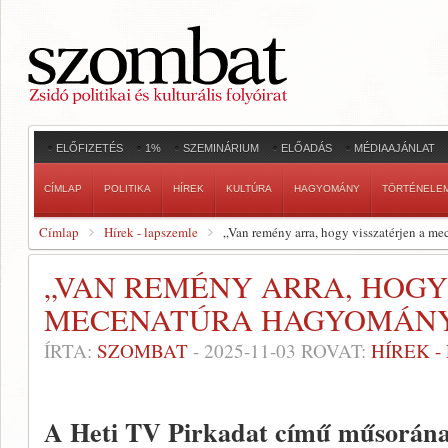
ELŐFIZETÉS
1%
SZEMINÁRIUM
ELŐADÁS
MÉDIAAJÁNLAT
CÍMLAP
POLITIKA
HÍREK
KULTÚRA
HAGYOMÁNY
TÖRTÉNELE
Címlap
Hírek - lapszemle
„Van remény arra, hogy visszatérjen a m
„VAN REMÉNY ARRA, HOGY
MECENATÚRA HAGYOMÁN
ÍRTA:
SZOMBAT
-
2025-11-03
ROVAT:
HÍREK 
A Heti TV Pirkadat című műsorána