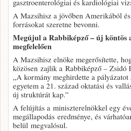
gasztroenterológiai és kardiológiai vi
A Mazsihisz a jövőben Amerikából és 
forrásokat szeretne bevonni.
Megújul a Rabbiképző – új köntös 
megfelelően
A Mazsihisz elnöke megerősítette, ho
közösen zajlik a Rabbiképző – Zsidó E
„A kormány meghirdette a pályázatot 
egyetem a 21. század oktatási és vall
új struktúrát kap.”
A felújítás a miniszterelnökkel egy é
megállapodás eredménye, és várhatóa
belül megvalósul.