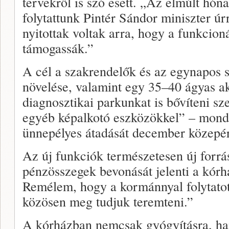
tervekről is szó esett. „Az elmúlt hó
folytattunk Pintér Sándor miniszter úr
nyitottak voltak arra, hogy a funkcioná
támogassák.”
A cél a szakrendelők és az egynapos 
növelése, valamint egy 35–40 ágyas ak
diagnosztikai parkunkat is bővíteni s
egyéb képalkotó eszközökkel” – mond
ünnepélyes átadását december közepér
Az új funkciók természetesen új forrás
pénzösszegek bevonását jelenti a kórh
Remélem, hogy a kormánnyal folytatott
közösen meg tudjuk teremteni.”
A kórházban nemcsak gyógyításra, h