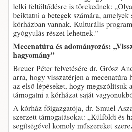
lelki feltöltődésre is törekednek: „Ol
beiktatni a betegek számára, amelyek s
kórházban vannak. Kulturális program
gyógyulás részei lehetnek.”
Mecenatúra és adományozás: „Vissz
hagyomány”
Breuer Péter felvetésére dr. Grósz A
arra, hogy visszatérjen a mecenatúra
az első lépéseket, hogy megszólítsuk 
támogatni a kórházat saját vagyonukb
A kórház főigazgatója, dr. Smuel Asz
szerzett támogatásokat: „Külföldi és 
segítségével komoly műszereket szere