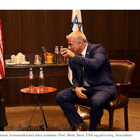
ntenzív kommunikációra lehet számítani (Fotó: Matty Stern, USA nagykövetség, Jeruzsálem)