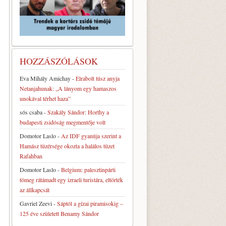
HOZZÁSZÓLÁSOK
Eva Mihály Amichay
-
Elrabolt túsz anyja
Netanjahunak: „A lányom egy hamaszos
unokával térhet haza”
sós csaba
-
Szakály Sándor: Horthy a
budapesti zsidóság megmentője volt
Domotor Laslo
-
Az IDF gyanúja szerint a
Hamász tüzérsége okozta a halálos tüzet
Rafahban
Domotor Laslo
-
Belgium: palesztinpárti
tömeg rátámadt egy izraeli turistára, eltörték
az állkapcsát
Gavriel Zeevi
-
Sáptól a gízai piramisokig –
125 éve született Benamy Sándor