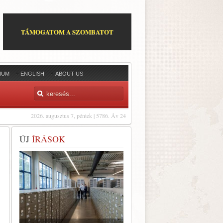
TÁMOGATOM A SZOMBATOT
IUM
ENGLISH
ABOUT US
2026. augusztus 7, péntek | 5786. Áv 24
ÚJ
ÍRÁSOK