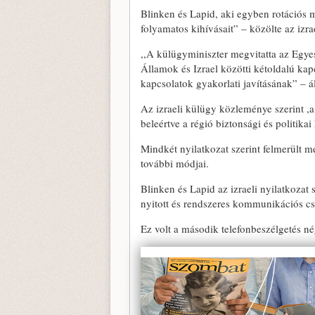
Blinken és Lapid, aki egyben rotációs mi
folyamatos kihívásait” – közölte az izra
,,A külügyminiszter megvitatta az Egyes
Államok és Izrael közötti kétoldalú kapc
kapcsolatok gyakorlati javításának” – 
Az izraeli külügy közleménye szerint ,a k
beleértve a régió biztonsági és politikai
Mindkét nyilatkozat szerint felmerült m
további módjai.
Blinken és Lapid az izraeli nyilatkozat
nyitott és rendszeres kommunikációs csa
Ez volt a második telefonbeszélgetés né