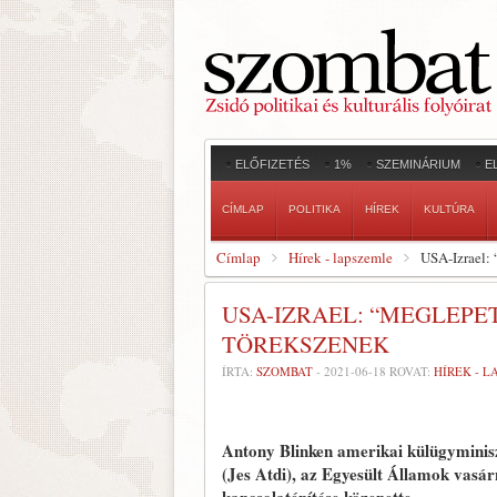
ELŐFIZETÉS
1%
SZEMINÁRIUM
E
CÍMLAP
POLITIKA
HÍREK
KULTÚRA
Címlap
Hírek - lapszemle
USA-Izrael: 
USA-IZRAEL: “MEGLEP
TÖREKSZENEK
ÍRTA:
SZOMBAT
-
2021-06-18
ROVAT:
HÍREK - 
Antony Blinken amerikai külügyminiszt
(Jes Atdi), az Egyesült Államok vasárn