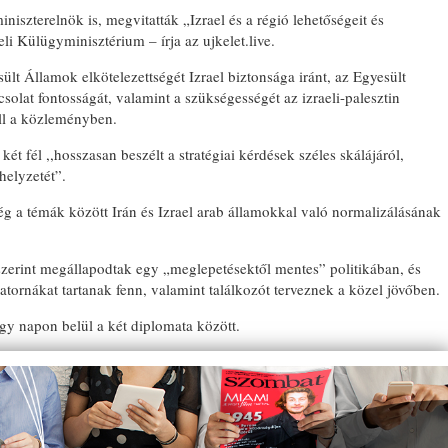
niszterelnök is, megvitatták „Izrael és a régió lehetőségeit és
eli Külügyminisztérium – írja az ujkelet.live.
ült Államok elkötelezettségét Izrael biztonsága iránt, az Egyesült
solat fontosságát, valamint a szükségességét az izraeli-palesztin
áll a közleményben.
ét fél ,,hosszasan beszélt a stratégiai kérdések széles skálájáról,
 helyzetét”.
ég a témák között Irán és Izrael arab államokkal való normalizálásának
 szerint megállapodtak egy „meglepetésektől mentes” politikában, és
tornákat tartanak fenn, valamint találkozót terveznek a közel jövőben.
gy napon belül a két diplomata között.