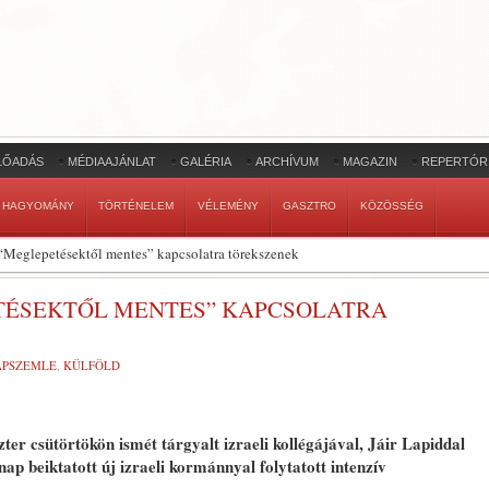
LŐADÁS
MÉDIAAJÁNLAT
GALÉRIA
ARCHÍVUM
MAGAZIN
REPERTÓR
HAGYOMÁNY
TÖRTÉNELEM
VÉLEMÉNY
GASZTRO
KÖZÖSSÉG
“Meglepetésektől mentes” kapcsolatra törekszenek
ETÉSEKTŐL MENTES” KAPCSOLATRA
LAPSZEMLE
,
KÜLFÖLD
er csütörtökön ismét tárgyalt izraeli kollégájával, Jáir Lapiddal
ap beiktatott új izraeli kormánnyal folytatott intenzív