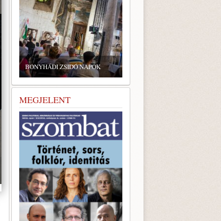
ZSIDÓ GASZTRONÓMIAI
TALÁLKOZÓ A BONYHÁDI
BONYHÁDI ZSIDÓ NAPOK
ZSINAGÓGÁBAN
MEGJELENT