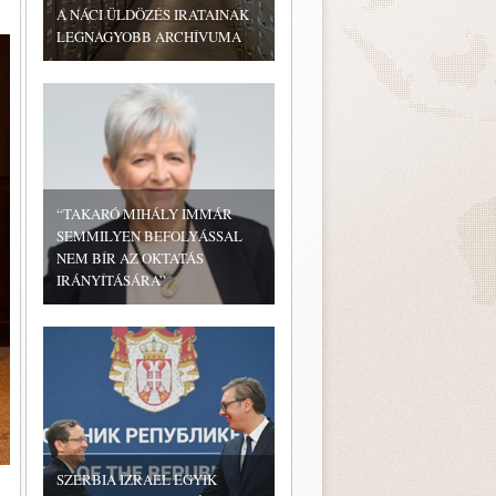
A NÁCI ÜLDÖZÉS IRATAINAK
LEGNAGYOBB ARCHÍVUMA
“TAKARÓ MIHÁLY IMMÁR
SEMMILYEN BEFOLYÁSSAL
NEM BÍR AZ OKTATÁS
IRÁNYÍTÁSÁRA”
SZERBIA IZRAEL EGYIK