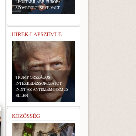
LEGSTABILABB EURÓPAI
SZÖVETSÉGESÉVÉ VÁLT
HÍREK-LAPSZEMLE
TRUMP ORSZÁGOS
INTÉZKEDÉSSOROZATOT
INDÍT AZ ANTISZEMITIZMUS
ELLEN
KÖZÖSSÉG