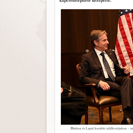
kapcsolatépítése közepette.
Blinken és Lapid korábbi találkozójukon – i