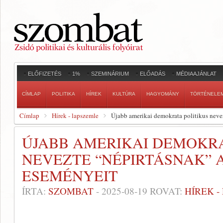
ELŐFIZETÉS
1%
SZEMINÁRIUM
ELŐADÁS
MÉDIAAJÁNLAT
CÍMLAP
POLITIKA
HÍREK
KULTÚRA
HAGYOMÁNY
TÖRTÉNELE
Címlap
Hírek - lapszemle
Újabb amerikai demokrata politikus neve
ÚJABB AMERIKAI DEMOKRA
NEVEZTE “NÉPIRTÁSNAK” 
ESEMÉNYEIT
ÍRTA:
SZOMBAT
-
2025-08-19
ROVAT:
HÍREK 