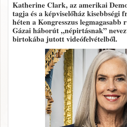
Katherine Clark, az amerikai Demo
tagja és a képviselőház kisebbségi 
héten a Kongresszus legmagasabb ra
Gázai háborút „népirtásnak” nevezte
birtokába jutott videófelvételből.