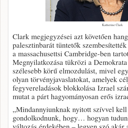
Katherine Clark
Clark megjegyzései azt követően hang
palesztinbarát tüntetők szembesítették
a massachusettsi Cambridge-ben tarto
Megnyilatkozása tükrözi a Demokrata
szélesebb körű elmozdulást, mivel egy
olyan törvényjavaslatokat, amelyek cé
fegyvereladások blokkolása Izrael szám
mutat a párt hagyományosan erős izrae
„Mindannyiunknak nyitott szívvel kell
gondolkodnunk, hogy… hogyan tudunk
változás érdekében – legyen szó akár 