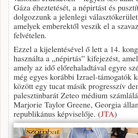
Gáza éheztetését, a népirtást és pusztí
dolgozzunk a jelenlegi választókerület
amelyek emberektől veszik el a szavaz
felvételen.
Ezzel a kijelentésével ő lett a 14. kon
használta a „népirtás” kifejezést, amel
amely az idő előrehaladtával egyre szé
még egyes korábbi Izrael-támogatók k
között egy tucat másik progresszív de
palesztinbarát Zeteo médium számlálás
Marjorie Taylor Greene, Georgia álla
republikánus képviselője. (
JTA
)