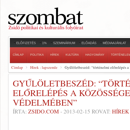
ELŐFIZETÉS
1%
SZEMINÁRIUM
ELŐADÁS
MÉDIAAJÁNLAT
CÍMLAP
POLITIKA
HÍREK
KULTÚRA
HAGYOMÁNY
TÖRTÉNELE
Címlap
Hírek - lapszemle
Gyűlöletbeszéd: “történelmi előrelépés 
GYŰLÖLETBESZÉD: “TÖRT
ELŐRELÉPÉS A KÖZÖSSÉG
VÉDELMÉBEN”
ÍRTA:
ZSIDO.COM
-
2013-02-15
ROVAT:
HÍREK