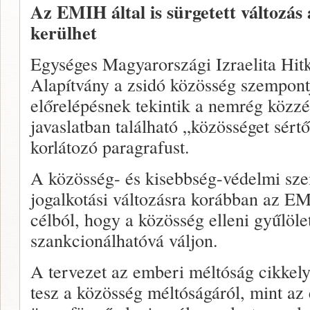
Az EMIH által is sürgetett változás
kerülhet
Egységes Magyarországi Izraelita Hit
Alapítvány a zsidó közösség szempont
előrelépésnek tekintik a nemrég közzé
javaslatban található „közösséget sért
korlátozó paragrafust.
A közösség- és kisebbség-védelmi sze
jogalkotási változásra korábban az EMI
célból, hogy a közösség elleni gyűlöl
szankcionálhatóvá váljon.
A tervezet az emberi méltóság cikkely
tesz a közösség méltóságáról, mint az