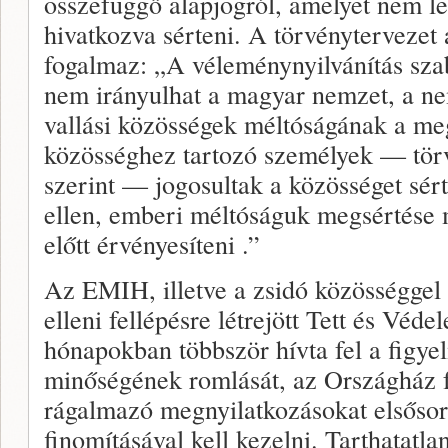
összefüggő alapjogról, amelyet nem l
hivatkozva sérteni. A törvénytervezet
fogalmaz: „A véleménynyilvánítás sza
nem irányulhat a magyar nemzet, a nem
vallási közösségek méltóságának a meg
közösséghez tartozó személyek — tör
szerint — jogosultak a közösséget sér
ellen, emberi méltóságuk megsértése m
előtt érvényesíteni .”
Az EMIH, illetve a zsidó közösséggel
elleni fellépésre létrejött Tett és Véd
hónapokban többször hívta fel a figye
minőségének romlását, az Országház fa
rágalmazó megnyilatkozásokat elsősor
finomításával kell kezelni. Tarthatatla