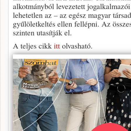
alkotmányból levezetett jogalkalmazói
lehetetlen az – az egész magyar társa
gyűlöletkeltés ellen fellépni. Az össze
szinten utasítják el.
A teljes cikk
itt
olvasható.