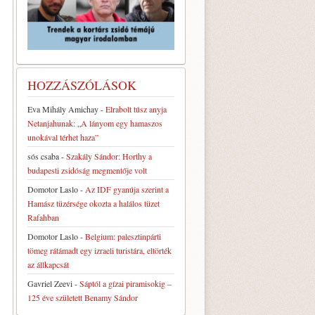
HOZZÁSZÓLÁSOK
Eva Mihály Amichay
-
Elrabolt túsz anyja
Netanjahunak: „A lányom egy hamaszos
unokával térhet haza”
sós csaba
-
Szakály Sándor: Horthy a
budapesti zsidóság megmentője volt
Domotor Laslo
-
Az IDF gyanúja szerint a
Hamász tüzérsége okozta a halálos tüzet
Rafahban
Domotor Laslo
-
Belgium: palesztinpárti
tömeg rátámadt egy izraeli turistára, eltörték
az állkapcsát
Gavriel Zeevi
-
Sáptól a gízai piramisokig –
125 éve született Benamy Sándor