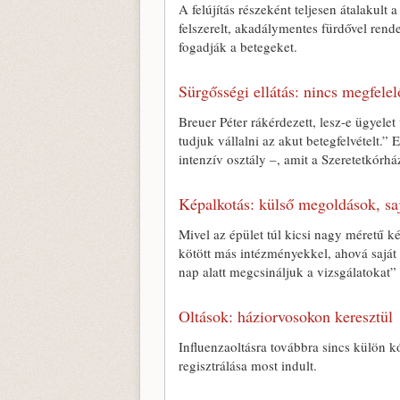
A felújítás részeként teljesen átalakul
felszerelt, akadálymentes fürdővel ren
fogadják a betegeket.
Sürgősségi ellátás: nincs megfelel
Breuer Péter rákérdezett, lesz-e ügyele
tudjuk vállalni az akut betegfelvételt.”
intenzív osztály –, amit a Szeretetkórhá
Képalkotás: külső megoldások, sa
Mivel az épület túl kicsi nagy méretű 
kötött más intézményekkel, ahová saját
nap alatt megcsináljuk a vizsgálatokat”
Oltások: háziorvosokon keresztül
Influenzaoltásra továbbra sincs külön k
regisztrálása most indult.