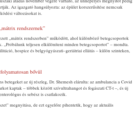
szaki átadás november végére várható, az ünnepélyes megnyitót pedig
tják. Az igazgató hangsúlyozta: az épület korszerűsítése nemcsak
ködési változásokat is.
 „mátrix rendszernek”
zett „mátrix rendszerben” működött, ahol különböző betegcsoportok
BONYHÁ
. „Próbálunk teljesen elkülöníteni minden betegcsoportot” – mondta.
itáció, hospice és belgyógyászati–geriátriai ellátás – külön szinteken,
folyamatosan bővül
s betegeket az új részleg, Dr. Shemesh elárulta: az ambulancia a Covid
ot kaptak – többek között szívultrahangot és fogászati CT-t –, és új
nterológus és sebész is csatlakozik.
zet” megnyitása, de ezt egyelőre pihentetik, hogy az aktuális