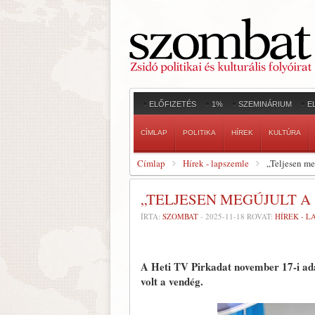
ELŐFIZETÉS
1%
SZEMINÁRIUM
E
CÍMLAP
POLITIKA
HÍREK
KULTÚRA
Címlap
Hírek - lapszemle
„Teljesen me
„TELJESEN MEGÚJULT 
ÍRTA:
SZOMBAT
-
2025-11-18
ROVAT:
HÍREK - 
A Heti TV Pirkadat november 17-i ad
volt a vendég.