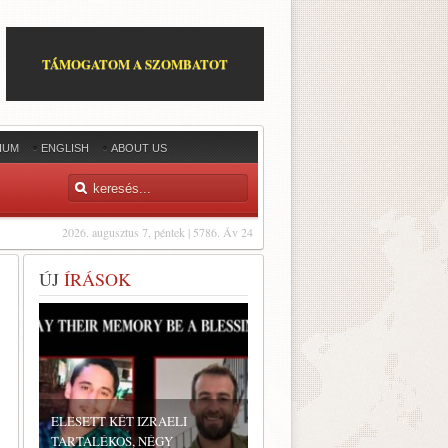
TÁMOGATOM A SZOMBATOT
IUM
ENGLISH
ABOUT US
2026. augusztus 7, péntek | 5786. Áv 24
ÚJ
ÍRÁSOK
ELESETT KÉT IZRAELI
TARTALÉKOS, NÉGY