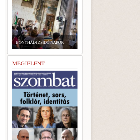
ZSIDÓ GASZTRONÓMIAI
TALÁLKOZÓ A BONYHÁDI
DI ZSIDÓ NAPOK
ZSINAGÓGÁBAN
MEGJELENT