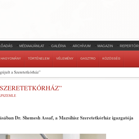
LŐADÁS
MÉDIAAJÁNLAT
GALÉRIA
ARCHÍVUM
MAGAZIN
REPERTÓR
HAGYOMÁNY
TÖRTÉNELEM
VÉLEMÉNY
GASZTRO
KÖZÖSSÉG
gújult a Szeretetkórház”
A SZERETETKÓRHÁZ”
LAPSZEMLE
ásában Dr. Shemesh Assaf, a Mazsihisz Szeretetkórház igazgatója