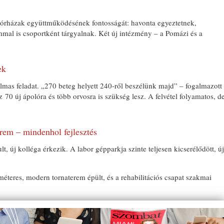
órházak együttműködésének fontosságát: havonta egyeztetnek,
al is csoportként tárgyalnak. Két új intézmény – a Pomázi és a
ek
lmas feladat. „270 beteg helyett 240-ről beszélünk majd” – fogalmazott
 70 új ápolóra és több orvosra is szükség lesz. A felvétel folyamatos, d
rem – mindenhol fejlesztés
, új kolléga érkezik. A labor gépparkja szinte teljesen kicserélődött, új
eres, modern tornaterem épült, és a rehabilitációs csapat szakmai