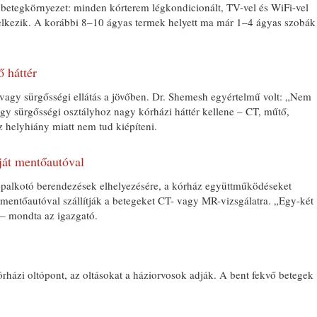
t a betegkörnyezet: minden kórterem légkondicionált, TV-vel és WiFi-vel
delkezik. A korábbi 8–10 ágyas termek helyett ma már 1–4 ágyas szobák
ő háttér
t vagy sürgősségi ellátás a jövőben. Dr. Shemesh egyértelmű volt: „Nem
 Egy sürgősségi osztályhoz nagy kórházi háttér kellene – CT, műtő,
z helyhiány miatt nem tud kiépíteni.
ját mentőautóval
képalkotó berendezések elhelyezésére, a kórház együttműködéseket
 mentőautóval szállítják a betegeket CT- vagy MR-vizsgálatra. „Egy-két
 – mondta az igazgató.
órházi oltópont, az oltásokat a háziorvosok adják. A bent fekvő betegek