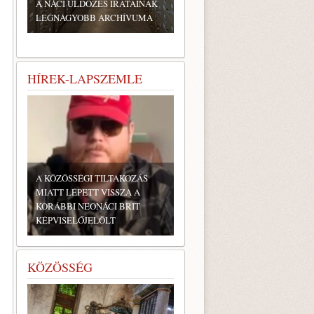
A NÁCI ÜLDÖZÉS IRATAINAK
LEGNAGYOBB ARCHÍVUMA
HÍREK-LAPSZEMLE
A KÖZÖSSÉGI TILTAKOZÁS
MIATT LÉPETT VISSZA A
KORÁBBI NEONÁCI BRIT
KÉPVISELŐJELÖLT
KÖZÖSSÉG