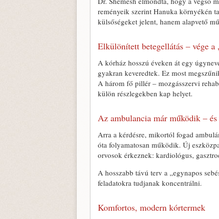
Dr. Shemesh elmondta, hogy a végső mű
reményeik szerint Hanuka környékén tar
külsőségeket jelent, hanem alapvető mű
Elkülönített betegellátás – vége a
A kórház hosszú éveken át egy úgyneve
gyakran keveredtek. Ez most megszűnik
A három fő pillér – mozgásszervi rehabil
külön részlegekben kap helyet.
Az ambulancia már működik – és 
Arra a kérdésre, mikortól fogad ambulán
óta folyamatosan működik. Új eszközpark
orvosok érkeznek: kardiológus, gasztroe
A hosszabb távú terv a „egynapos sebés
feladatokra tudjanak koncentrálni.
Komfortos, modern kórtermek