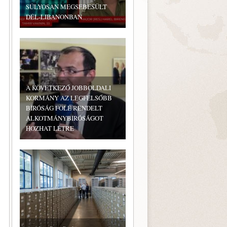
SÚLYOSAN MEGSEBESÜLT
DÉL-LIBANONBAN
A KÖVETKEZŐ JOBBOLDALI
KORMÁNY AZ LEGFELSŐBB
BÍRÓSÁG FÖLÉ RENDELT
ALKOTMÁNYBÍRÓSÁGOT
HOZHAT LÉTRE