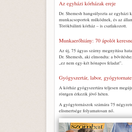
Az egyházi kórházak ereje
Dr. Shemesh hangsúlyozta az egyházi k
munkacsoportok működnek, és az államm
Törökbálinti kórház – is csatlakozott.
Munkaerőhiány: 70 ápolót keresn
Az új, 75 ágyas szárny megnyitása hata
Dr. Shemesh, aki elmondta: a bővítéshez
„ez nem egy-két hónapos feladat”.
Gyógyszertár, labor, gyógytornate
A kórház gyógyszertára teljesen megújult
röntgen érkezik jövő héten.
A gyógytornászok számára 75 négyzetmét
elismertsége folyamatosan nő.