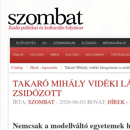
ELŐFIZETÉS
1%
SZEMINÁRIUM
ELŐADÁS
MÉDIAAJÁNLAT
CÍMLAP
POLITIKA
HÍREK
KULTÚRA
HAGYOMÁNY
TÖRTÉNELE
Címlap
Hírek - lapszemle
Takaró Mihály vidéki látogatásán is zsid
TAKARÓ MIHÁLY VIDÉKI L
ZSIDÓZOTT
ÍRTA:
SZOMBAT
-
2026-06-03
ROVAT:
HÍREK 
Nemcsak a modellváltó egyetemek h