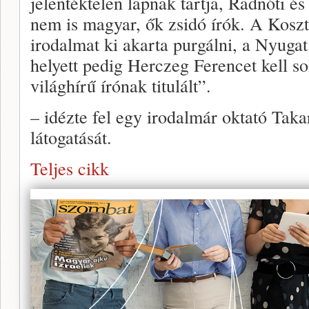
jelentéktelen lapnak tartja, Radnóti é
nem is magyar, ők zsidó írók. A Koszt
irodalmat ki akarta purgálni, a Nyuga
helyett pedig Herczeg Ferencet kell s
világhírű írónak titulált”.
– idézte fel egy irodalmár oktató Tak
látogatását.
Teljes cikk