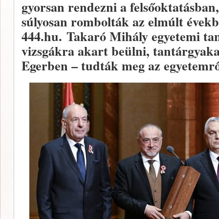
gyorsan rendezni a felsőoktatásban
súlyosan rombolták az elmúlt évek
444.hu. Takaró Mihály egyetemi taná
vizsgákra akart beülni, tantárgyakat
Egerben – tudták meg az egyetemrő