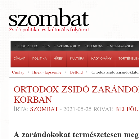
ELŐFIZETÉS
1%
SZEMINÁRIUM
ELŐADÁS
MÉDIAAJÁNLAT
CÍMLAP
POLITIKA
HÍREK
KULTÚRA
HAGYOMÁNY
TÖRTÉNELE
Címlap
Hírek - lapszemle
Belföld
Ortodox zsidó zarándoklato
ORTODOX ZSIDÓ ZARÁNDO
KORBAN
ÍRTA:
SZOMBAT
-
2021-05-25
ROVAT:
BELFÖL
A zarándokokat természetesen megfi