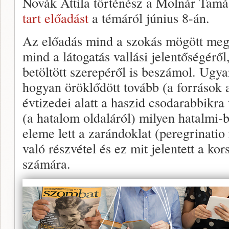
Novák Attila történész a Molnár Tamá
tart előadást
a témáról június 8-án.
Az előadás mind a szokás mögött megj
mind a látogatás vallási jelentőségérő
betöltött szerepéről is beszámol. Ugya
hogyan öröklődött tovább (a források 
évtizedei alatt a haszid csodarabbikra
(a hatalom oldaláról) milyen hatalmi-
eleme lett a zarándoklat (peregrinatio 
való részvétel és ez mit jelentett a ko
számára.