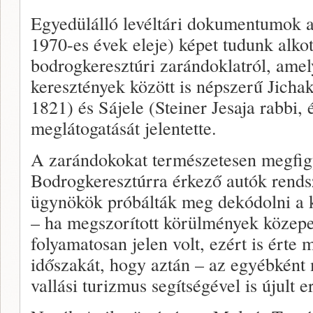
Egyedülálló levéltári dokumentumok a
1970-es évek eleje) képet tudunk alkot
bodrogkeresztúri zarándoklatról, amely
keresztények között is népszerű Jicha
1821) és Sájele (Steiner Jesaja rabbi, 
meglátogatását jelentette.
A zarándokokat természetesen megfigy
Bodrogkeresztúrra érkező autók rendsz
ügynökök próbálták meg dekódolni a 
– ha megszorított körülmények közepett
folyamatosan jelen volt, ezért is érte 
időszakát, hogy aztán – az egyébként 
vallási turizmus segítségével is újult e