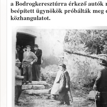
a Bodrogkeresztúrra érkező autók r
beépített ügynökök próbálták meg 
közhangulatot.