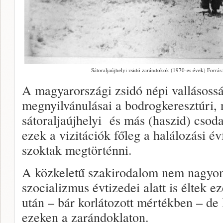
Sátoraljaújhelyi zsidó zarándokok (1970-es évek) Forrás
A magyarországi zsidó népi vallásoss
megnyilvánulásai a bodrogkeresztúri, n
sátoraljaújhelyi és más (haszid) csoda
ezek a vizitációk főleg a halálozási év
szoktak megtörténni.
A közkeletű szakirodalom nem nagyon 
szocializmus évtizedei alatt is éltek e
után – bár korlátozott mértékben – de k
ezeken a zarándoklaton.